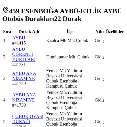
459 ESENBOĞA AYBÜ-ETLİK AYBÜ
Otobüs Durakları
22
Durak
Sıra
Durak Adı
İlçe
Yön
Özellikler
AYBÜ
1
Kızılca Mh.Mh. Çubuk
Gidiş
#
41415
AYBÜ
ÖĞRENCİ
2
Dumlupınar Mh. Çubuk
Gidiş
YURTLARI
#
41731
Yenice Mh.Yıldırım
AYBÜ ANA
Beyazıt Üniversitesi
3
NİZAMİYE
Gidiş
Çubuk Esenboğa
#
41729
Kampüsü Çubuk
Yenice Mh.Yıldırım
AYBÜ ANA
Beyazıt Üniversitesi
4
NİZAMİYE
Gidiş
Çubuk Esenboğa
#
41730
Kampüsü Çubuk
Yenice Mh.Yıldırım
ÇUBUK OVASI
Beyazıt Üniversitesi
5
DURAĞI
Gidiş
Çubuk Esenboğa
#
41793