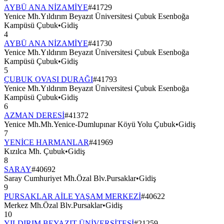
AYBÜ ANA NİZAMİYE
#
41729
Yenice Mh.Yıldırım Beyazıt Üniversitesi Çubuk Esenboğa
Kampüsü Çubuk
•
Gidiş
4
AYBÜ ANA NİZAMİYE
#
41730
Yenice Mh.Yıldırım Beyazıt Üniversitesi Çubuk Esenboğa
Kampüsü Çubuk
•
Gidiş
5
ÇUBUK OVASI DURAĞI
#
41793
Yenice Mh.Yıldırım Beyazıt Üniversitesi Çubuk Esenboğa
Kampüsü Çubuk
•
Gidiş
6
AZMAN DERESİ
#
41372
Yenice Mh.Mh.Yenice-Dumlupınar Köyü Yolu Çubuk
•
Gidiş
7
YENİCE HARMANLAR
#
41969
Kızılca Mh. Çubuk
•
Gidiş
8
SARAY
#
40692
Saray Cumhuriyet Mh.Özal Blv.Pursaklar
•
Gidiş
9
PURSAKLAR AİLE YAŞAM MERKEZİ
#
40622
Merkez Mh.Özal Blv.Pursaklar
•
Gidiş
10
YILDIRIM BEYAZIT ÜNİVERSİTESİ
#
21259