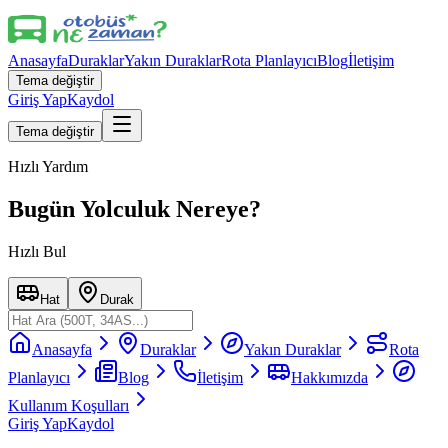
Anasayfa
Duraklar
Yakın Duraklar
Rota Planlayıcı
Blog
İletişim
Tema değiştir
Giriş Yap
Kaydol
Tema değiştir
Hızlı Yardım
Bugün Yolculuk Nereye?
Hızlı Bul
Hat
Durak
Anasayfa
Duraklar
Yakın Duraklar
Rota
Planlayıcı
Blog
İletişim
Hakkımızda
Kullanım Koşulları
Giriş Yap
Kaydol