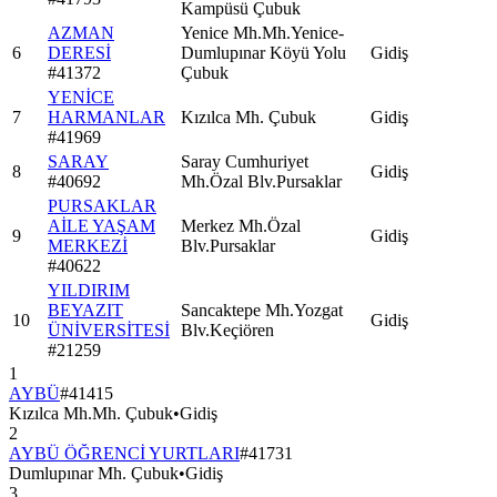
Kampüsü Çubuk
AZMAN
Yenice Mh.Mh.Yenice-
6
DERESİ
Dumlupınar Köyü Yolu
Gidiş
#
41372
Çubuk
YENİCE
7
HARMANLAR
Kızılca Mh. Çubuk
Gidiş
#
41969
SARAY
Saray Cumhuriyet
8
Gidiş
#
40692
Mh.Özal Blv.Pursaklar
PURSAKLAR
AİLE YAŞAM
Merkez Mh.Özal
9
Gidiş
MERKEZİ
Blv.Pursaklar
#
40622
YILDIRIM
BEYAZIT
Sancaktepe Mh.Yozgat
10
Gidiş
ÜNİVERSİTESİ
Blv.Keçiören
#
21259
1
AYBÜ
#
41415
Kızılca Mh.Mh. Çubuk
•
Gidiş
2
AYBÜ ÖĞRENCİ YURTLARI
#
41731
Dumlupınar Mh. Çubuk
•
Gidiş
3