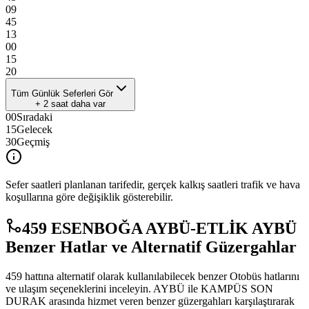
09
45
13
00
15
20
Tüm Günlük Seferleri Gör
+
2
saat daha var
00
Sıradaki
15
Gelecek
30
Geçmiş
Sefer saatleri planlanan tarifedir, gerçek kalkış saatleri trafik ve hava
koşullarına göre değişiklik gösterebilir.
459 ESENBOĞA AYBÜ-ETLİK AYBÜ
Benzer Hatlar ve Alternatif Güzergahlar
459 hattına alternatif olarak kullanılabilecek benzer Otobüs hatlarını
ve ulaşım seçeneklerini inceleyin. AYBÜ ile KAMPÜS SON
DURAK arasında hizmet veren benzer güzergahları karşılaştırarak