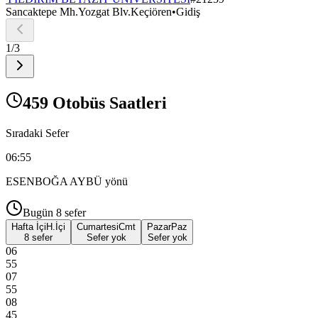
Sancaktepe Mh.Yozgat Blv.Keçiören
•
Gidiş
1
/
3
459 Otobüs Saatleri
Sıradaki Sefer
06:55
ESENBOĞA AYBÜ
yönü
Bugün
8
sefer
Hafta İçi
H.İçi
Cumartesi
Cmt
Pazar
Paz
8 sefer
Sefer yok
Sefer yok
06
55
07
55
08
45