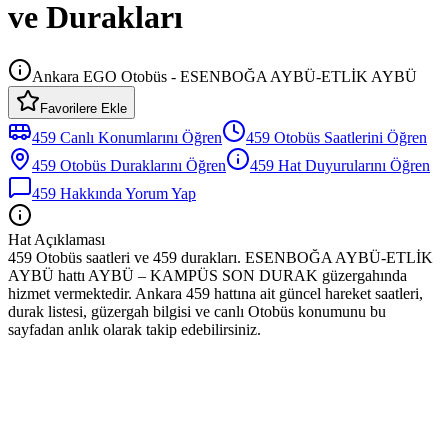
ve Durakları
Ankara EGO Otobüs - ESENBOĞA AYBÜ-ETLİK AYBÜ
Favorilere Ekle
459
Canlı Konumlarını Öğren
459
Otobüs
Saatlerini Öğren
459
Otobüs
Duraklarını Öğren
459
Hat Duyurularını Öğren
459
Hakkında Yorum Yap
Hat Açıklaması
459 Otobüs saatleri ve 459 durakları. ESENBOĞA AYBÜ-ETLİK
AYBÜ hattı AYBÜ – KAMPÜS SON DURAK güzergahında
hizmet vermektedir. Ankara 459 hattına ait güncel hareket saatleri,
durak listesi, güzergah bilgisi ve canlı Otobüs konumunu bu
sayfadan anlık olarak takip edebilirsiniz.