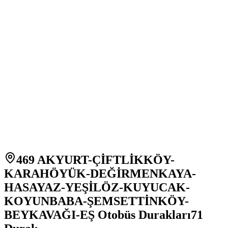
469 AKYURT-ÇİFTLİKKÖY-
KARAHÖYÜK-DEĞİRMENKAYA-
HASAYAZ-YEŞİLÖZ-KUYUCAK-
KOYUNBABA-ŞEMSETTİNKÖY-
BEYKAVAĞI-EŞ Otobüs Durakları
71