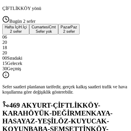
ÇİFTLİKKÖY
yönü
Bugün
2
sefer
Hafta İçi
H.İçi
Cumartesi
Cmt
Pazar
Paz
2 sefer
Sefer yok
2 sefer
06
20
18
20
00
Sıradaki
15
Gelecek
30
Geçmiş
Sefer saatleri planlanan tarifedir, gerçek kalkış saatleri trafik ve hava
koşullarına göre değişiklik gösterebilir.
469 AKYURT-ÇİFTLİKKÖY-
KARAHÖYÜK-DEĞİRMENKAYA-
HASAYAZ-YEŞİLÖZ-KUYUCAK-
KOYUNBABA-ŞEMSETTİNKÖY-