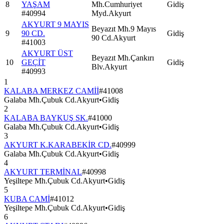
8
YAŞAM
Mh.Cumhuriyet
Gidiş
#
40994
Myd.Akyurt
AKYURT 9 MAYIS
Beyazıt Mh.9 Mayıs
9
90 CD.
Gidiş
90 Cd.Akyurt
#
41003
AKYURT ÜST
Beyazıt Mh.Çankırı
10
GEÇİT
Gidiş
Blv.Akyurt
#
40993
1
KALABA MERKEZ CAMİİ
#
41008
Galaba Mh.Çubuk Cd.Akyurt
•
Gidiş
2
KALABA BAYKUŞ SK.
#
41000
Galaba Mh.Çubuk Cd.Akyurt
•
Gidiş
3
AKYURT K.KARABEKİR CD.
#
40999
Galaba Mh.Çubuk Cd.Akyurt
•
Gidiş
4
AKYURT TERMİNAL
#
40998
Yeşiltepe Mh.Çubuk Cd.Akyurt
•
Gidiş
5
KUBA CAMİ
#
41012
Yeşiltepe Mh.Çubuk Cd.Akyurt
•
Gidiş
6