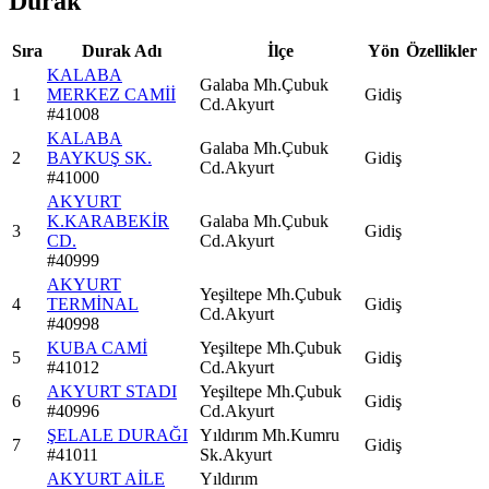
Durak
Sıra
Durak Adı
İlçe
Yön
Özellikler
KALABA
Galaba Mh.Çubuk
1
MERKEZ CAMİİ
Gidiş
Cd.Akyurt
#
41008
KALABA
Galaba Mh.Çubuk
2
BAYKUŞ SK.
Gidiş
Cd.Akyurt
#
41000
AKYURT
K.KARABEKİR
Galaba Mh.Çubuk
3
Gidiş
CD.
Cd.Akyurt
#
40999
AKYURT
Yeşiltepe Mh.Çubuk
4
TERMİNAL
Gidiş
Cd.Akyurt
#
40998
KUBA CAMİ
Yeşiltepe Mh.Çubuk
5
Gidiş
#
41012
Cd.Akyurt
AKYURT STADI
Yeşiltepe Mh.Çubuk
6
Gidiş
#
40996
Cd.Akyurt
ŞELALE DURAĞI
Yıldırım Mh.Kumru
7
Gidiş
#
41011
Sk.Akyurt
AKYURT AİLE
Yıldırım