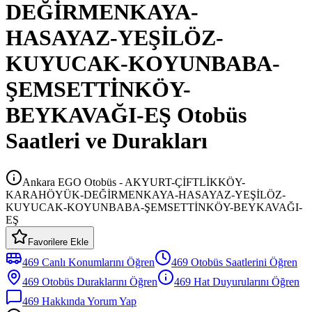
DEĞİRMENKAYA-
HASAYAZ-YEŞİLÖZ-
KUYUCAK-KOYUNBABA-
ŞEMSETTİNKÖY-
BEYKAVAĞI-EŞ Otobüs
Saatleri ve Durakları
Ankara EGO Otobüs - AKYURT-ÇİFTLİKKÖY-
KARAHÖYÜK-DEĞİRMENKAYA-HASAYAZ-YEŞİLÖZ-
KUYUCAK-KOYUNBABA-ŞEMSETTİNKÖY-BEYKAVAĞI-
EŞ
Favorilere Ekle
469
Canlı Konumlarını Öğren
469
Otobüs
Saatlerini Öğren
469
Otobüs
Duraklarını Öğren
469
Hat Duyurularını Öğren
469
Hakkında Yorum Yap