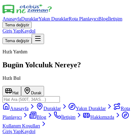
Anasayfa
Duraklar
Yakın Duraklar
Rota Planlayıcı
Blog
İletişim
Tema değiştir
Giriş Yap
Kaydol
Tema değiştir
Hızlı Yardım
Bugün Yolculuk Nereye?
Hızlı Bul
Hat
Durak
Anasayfa
Duraklar
Yakın Duraklar
Rota
Planlayıcı
Blog
İletişim
Hakkımızda
Kullanım Koşulları
Giriş Yap
Kaydol