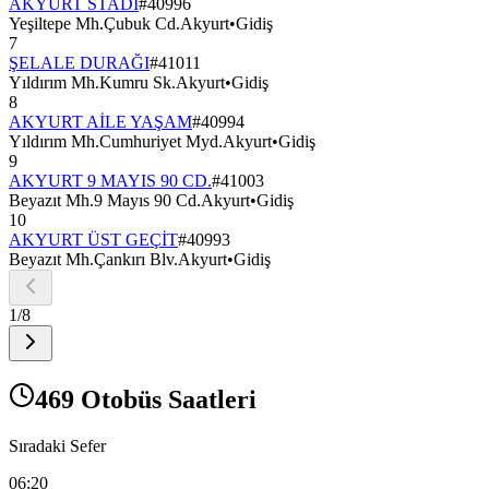
AKYURT STADI
#
40996
Yeşiltepe Mh.Çubuk Cd.Akyurt
•
Gidiş
7
ŞELALE DURAĞI
#
41011
Yıldırım Mh.Kumru Sk.Akyurt
•
Gidiş
8
AKYURT AİLE YAŞAM
#
40994
Yıldırım Mh.Cumhuriyet Myd.Akyurt
•
Gidiş
9
AKYURT 9 MAYIS 90 CD.
#
41003
Beyazıt Mh.9 Mayıs 90 Cd.Akyurt
•
Gidiş
10
AKYURT ÜST GEÇİT
#
40993
Beyazıt Mh.Çankırı Blv.Akyurt
•
Gidiş
1
/
8
469 Otobüs Saatleri
Sıradaki Sefer
06:20