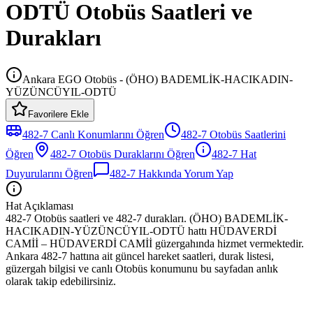
ODTÜ Otobüs Saatleri ve
Durakları
Ankara EGO Otobüs - (ÖHO) BADEMLİK-HACIKADIN-
YÜZÜNCÜYIL-ODTÜ
Favorilere Ekle
482-7
Canlı Konumlarını Öğren
482-7
Otobüs
Saatlerini
Öğren
482-7
Otobüs
Duraklarını Öğren
482-7
Hat
Duyurularını Öğren
482-7
Hakkında Yorum Yap
Hat Açıklaması
482-7 Otobüs saatleri ve 482-7 durakları. (ÖHO) BADEMLİK-
HACIKADIN-YÜZÜNCÜYIL-ODTÜ hattı HÜDAVERDİ
CAMİİ – HÜDAVERDİ CAMİİ güzergahında hizmet vermektedir.
Ankara 482-7 hattına ait güncel hareket saatleri, durak listesi,
güzergah bilgisi ve canlı Otobüs konumunu bu sayfadan anlık
olarak takip edebilirsiniz.