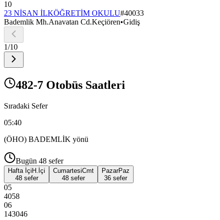
10
23 NİSAN İLKÖĞRETİM OKULU
#
40033
Bademlik Mh.Anavatan Cd.Keçiören
•
Gidiş
1
/
10
482-7 Otobüs Saatleri
Sıradaki Sefer
05:40
(ÖHO) BADEMLİK
yönü
Bugün
48
sefer
Hafta İçi
H.İçi
Cumartesi
Cmt
Pazar
Paz
48 sefer
48 sefer
36 sefer
05
40
58
06
14
30
46