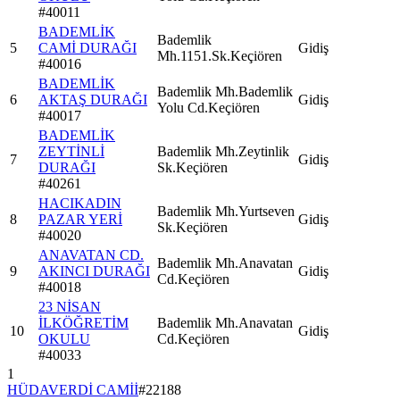
#
40011
BADEMLİK
Bademlik
5
CAMİ DURAĞI
Gidiş
Mh.1151.Sk.Keçiören
#
40016
BADEMLİK
Bademlik Mh.Bademlik
6
AKTAŞ DURAĞI
Gidiş
Yolu Cd.Keçiören
#
40017
BADEMLİK
ZEYTİNLİ
Bademlik Mh.Zeytinlik
7
Gidiş
DURAĞI
Sk.Keçiören
#
40261
HACIKADIN
Bademlik Mh.Yurtseven
8
PAZAR YERİ
Gidiş
Sk.Keçiören
#
40020
ANAVATAN CD.
Bademlik Mh.Anavatan
9
AKINCI DURAĞI
Gidiş
Cd.Keçiören
#
40018
23 NİSAN
İLKÖĞRETİM
Bademlik Mh.Anavatan
10
Gidiş
OKULU
Cd.Keçiören
#
40033
1
HÜDAVERDİ CAMİİ
#
22188