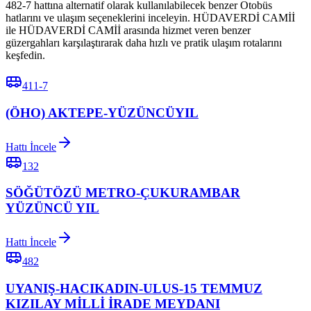
482-7 hattına alternatif olarak kullanılabilecek benzer Otobüs
hatlarını ve ulaşım seçeneklerini inceleyin. HÜDAVERDİ CAMİİ
ile HÜDAVERDİ CAMİİ arasında hizmet veren benzer
güzergahları karşılaştırarak daha hızlı ve pratik ulaşım rotalarını
keşfedin.
411-7
(ÖHO) AKTEPE-YÜZÜNCÜYIL
Hattı İncele
132
SÖĞÜTÖZÜ METRO-ÇUKURAMBAR
YÜZÜNCÜ YIL
Hattı İncele
482
UYANIŞ-HACIKADIN-ULUS-15 TEMMUZ
KIZILAY MİLLİ İRADE MEYDANI