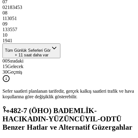
07
02
18
34
53
08
11
30
51
09
13
35
57
10
19
41
Tüm Günlük Seferleri Gör
+
11
saat daha var
00
Sıradaki
15
Gelecek
30
Geçmiş
Sefer saatleri planlanan tarifedir, gerçek kalkış saatleri trafik ve hava
koşullarına göre değişiklik gösterebilir.
482-7 (ÖHO) BADEMLİK-
HACIKADIN-YÜZÜNCÜYIL-ODTÜ
Benzer Hatlar ve Alternatif Güzergahlar