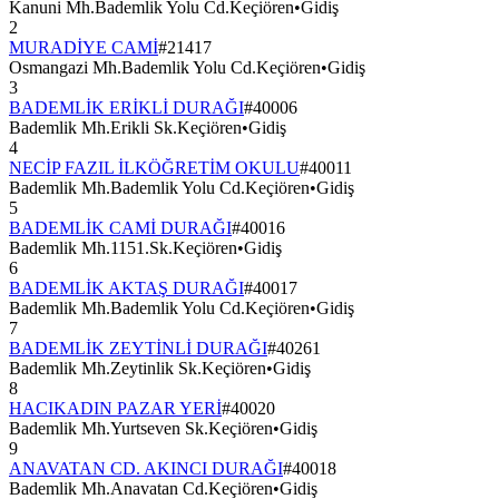
Kanuni Mh.Bademlik Yolu Cd.Keçiören
•
Gidiş
2
MURADİYE CAMİ
#
21417
Osmangazi Mh.Bademlik Yolu Cd.Keçiören
•
Gidiş
3
BADEMLİK ERİKLİ DURAĞI
#
40006
Bademlik Mh.Erikli Sk.Keçiören
•
Gidiş
4
NECİP FAZIL İLKÖĞRETİM OKULU
#
40011
Bademlik Mh.Bademlik Yolu Cd.Keçiören
•
Gidiş
5
BADEMLİK CAMİ DURAĞI
#
40016
Bademlik Mh.1151.Sk.Keçiören
•
Gidiş
6
BADEMLİK AKTAŞ DURAĞI
#
40017
Bademlik Mh.Bademlik Yolu Cd.Keçiören
•
Gidiş
7
BADEMLİK ZEYTİNLİ DURAĞI
#
40261
Bademlik Mh.Zeytinlik Sk.Keçiören
•
Gidiş
8
HACIKADIN PAZAR YERİ
#
40020
Bademlik Mh.Yurtseven Sk.Keçiören
•
Gidiş
9
ANAVATAN CD. AKINCI DURAĞI
#
40018
Bademlik Mh.Anavatan Cd.Keçiören
•
Gidiş