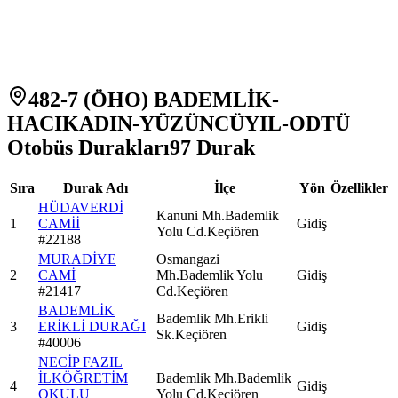
482-7 (ÖHO) BADEMLİK-
HACIKADIN-YÜZÜNCÜYIL-ODTÜ
Otobüs Durakları
97
Durak
Sıra
Durak Adı
İlçe
Yön
Özellikler
HÜDAVERDİ
Kanuni Mh.Bademlik
1
CAMİİ
Gidiş
Yolu Cd.Keçiören
#
22188
MURADİYE
Osmangazi
2
CAMİ
Mh.Bademlik Yolu
Gidiş
#
21417
Cd.Keçiören
BADEMLİK
Bademlik Mh.Erikli
3
ERİKLİ DURAĞI
Gidiş
Sk.Keçiören
#
40006
NECİP FAZIL
İLKÖĞRETİM
Bademlik Mh.Bademlik
4
Gidiş
OKULU
Yolu Cd.Keçiören