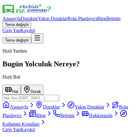
Anasayfa
Duraklar
Yakın Duraklar
Rota Planlayıcı
Blog
İletişim
Tema değiştir
Giriş Yap
Kaydol
Tema değiştir
Hızlı Yardım
Bugün Yolculuk Nereye?
Hızlı Bul
Hat
Durak
Anasayfa
Duraklar
Yakın Duraklar
Rota
Planlayıcı
Blog
İletişim
Hakkımızda
Kullanım Koşulları
Giriş Yap
Kaydol