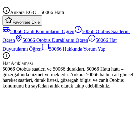
Ankara EGO - 50066 Hattı
Favorilere Ekle
50066
Canlı Konumlarını Öğren
50066
Otobüs
Saatlerini
Öğren
50066
Otobüs
Duraklarını Öğren
50066
Hat
Duyurularını Öğren
50066
Hakkında Yorum Yap
Hat Açıklaması
50066 Otobüs saatleri ve 50066 durakları. 50066 Hattı hattı –
güzergahında hizmet vermektedir. Ankara 50066 hattına ait güncel
hareket saatleri, durak listesi, güzergah bilgisi ve canlı Otobüs
konumunu bu sayfadan anlık olarak takip edebilirsiniz.