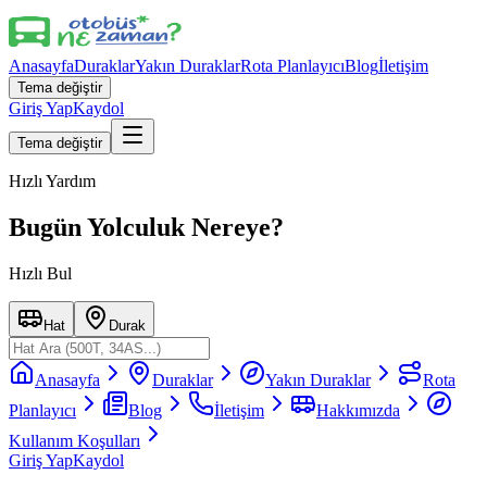
Anasayfa
Duraklar
Yakın Duraklar
Rota Planlayıcı
Blog
İletişim
Tema değiştir
Giriş Yap
Kaydol
Tema değiştir
Hızlı Yardım
Bugün Yolculuk Nereye?
Hızlı Bul
Hat
Durak
Anasayfa
Duraklar
Yakın Duraklar
Rota
Planlayıcı
Blog
İletişim
Hakkımızda
Kullanım Koşulları
Giriş Yap
Kaydol