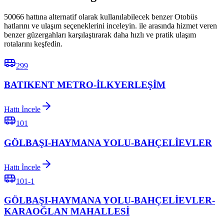
50066 hattına alternatif olarak kullanılabilecek benzer Otobüs
hatlarını ve ulaşım seçeneklerini inceleyin. ile arasında hizmet veren
benzer güzergahları karşılaştırarak daha hızlı ve pratik ulaşım
rotalarını keşfedin.
299
BATIKENT METRO-İLKYERLEŞİM
Hattı İncele
101
GÖLBAŞI-HAYMANA YOLU-BAHÇELİEVLER
Hattı İncele
101-1
GÖLBAŞI-HAYMANA YOLU-BAHÇELİEVLER-
KARAOĞLAN MAHALLESİ