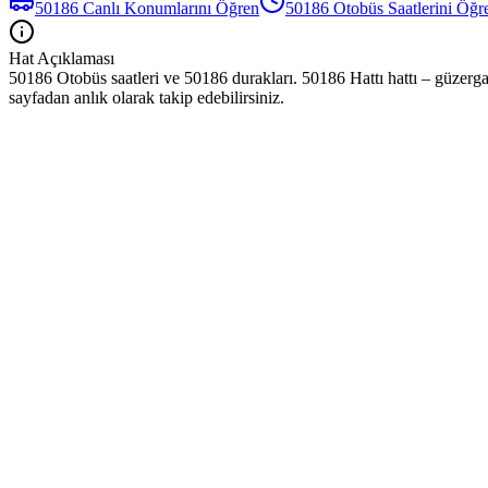
50186
Canlı Konumlarını Öğren
50186
Otobüs
Saatlerini Öğr
Hat Açıklaması
50186 Otobüs saatleri ve 50186 durakları. 50186 Hattı hattı – güzerga
sayfadan anlık olarak takip edebilirsiniz.