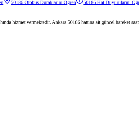
en
50186
Otobüs
Duraklarını Öğren
50186
Hat Duyurularını Öğ
hında hizmet vermektedir. Ankara 50186 hattına ait güncel hareket saatl