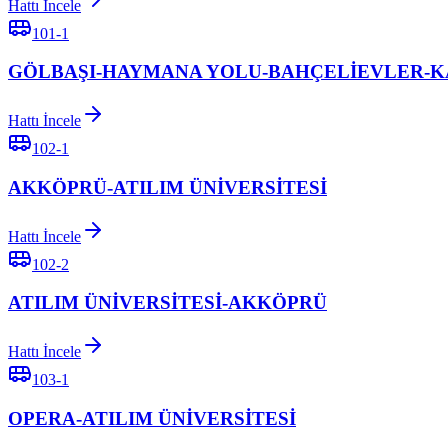
Hattı İncele
101-1
GÖLBAŞI-HAYMANA YOLU-BAHÇELİEVLER-
Hattı İncele
102-1
AKKÖPRÜ-ATILIM ÜNİVERSİTESİ
Hattı İncele
102-2
ATILIM ÜNİVERSİTESİ-AKKÖPRÜ
Hattı İncele
103-1
OPERA-ATILIM ÜNİVERSİTESİ