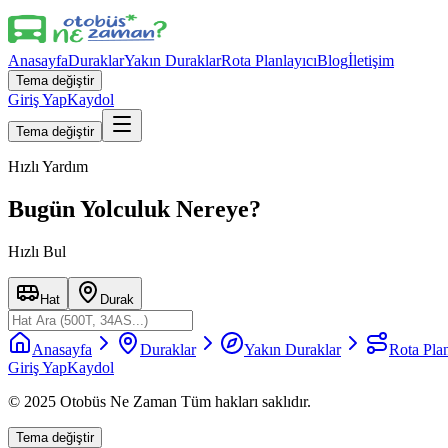
Anasayfa
Duraklar
Yakın Duraklar
Rota Planlayıcı
Blog
İletişim
Tema değiştir
Giriş Yap
Kaydol
Tema değiştir
Hızlı Yardım
Bugün Yolculuk Nereye?
Hızlı Bul
Hat
Durak
Anasayfa
Duraklar
Yakın Duraklar
Rota Plan
Giriş Yap
Kaydol
© 2025 Otobüs Ne Zaman Tüm hakları saklıdır.
Tema değiştir