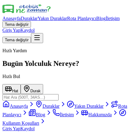
Anasayfa
Duraklar
Yakın Duraklar
Rota Planlayıcı
Blog
İletişim
Tema değiştir
Giriş Yap
Kaydol
Tema değiştir
Hızlı Yardım
Bugün Yolculuk Nereye?
Hızlı Bul
Hat
Durak
Anasayfa
Duraklar
Yakın Duraklar
Rota
Planlayıcı
Blog
İletişim
Hakkımızda
Kullanım Koşulları
Giriş Yap
Kaydol