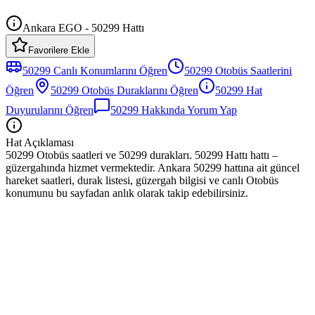
Ankara EGO - 50299 Hattı
Favorilere Ekle
50299
Canlı Konumlarını Öğren
50299
Otobüs
Saatlerini
Öğren
50299
Otobüs
Duraklarını Öğren
50299
Hat
Duyurularını Öğren
50299
Hakkında Yorum Yap
Hat Açıklaması
50299 Otobüs saatleri ve 50299 durakları. 50299 Hattı hattı –
güzergahında hizmet vermektedir. Ankara 50299 hattına ait güncel
hareket saatleri, durak listesi, güzergah bilgisi ve canlı Otobüs
konumunu bu sayfadan anlık olarak takip edebilirsiniz.