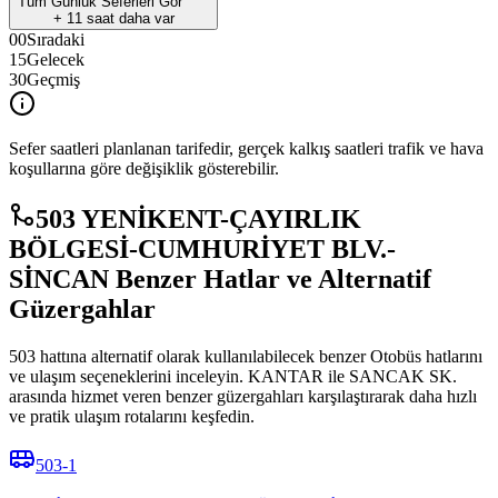
Tüm Günlük Seferleri Gör
+
11
saat daha var
00
Sıradaki
15
Gelecek
30
Geçmiş
Sefer saatleri planlanan tarifedir, gerçek kalkış saatleri trafik ve hava
koşullarına göre değişiklik gösterebilir.
503 YENİKENT-ÇAYIRLIK
BÖLGESİ-CUMHURİYET BLV.-
SİNCAN Benzer Hatlar ve Alternatif
Güzergahlar
503 hattına alternatif olarak kullanılabilecek benzer Otobüs hatlarını
ve ulaşım seçeneklerini inceleyin. KANTAR ile SANCAK SK.
arasında hizmet veren benzer güzergahları karşılaştırarak daha hızlı
ve pratik ulaşım rotalarını keşfedin.
503-1