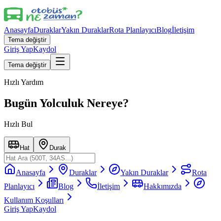
Anasayfa
Duraklar
Yakın Duraklar
Rota Planlayıcı
Blog
İletişim
Tema değiştir
Giriş Yap
Kaydol
Tema değiştir
Hızlı Yardım
Bugün Yolculuk Nereye?
Hızlı Bul
Hat
Durak
Anasayfa
Duraklar
Yakın Duraklar
Rota
Planlayıcı
Blog
İletişim
Hakkımızda
Kullanım Koşulları
Giriş Yap
Kaydol