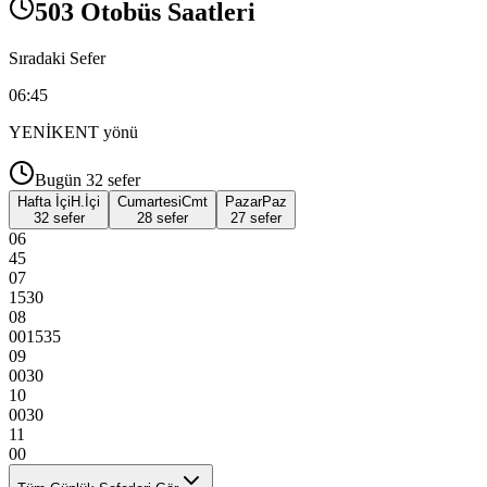
503 Otobüs Saatleri
Sıradaki Sefer
06:45
YENİKENT
yönü
Bugün
32
sefer
Hafta İçi
H.İçi
Cumartesi
Cmt
Pazar
Paz
32 sefer
28 sefer
27 sefer
06
45
07
15
30
08
00
15
35
09
00
30
10
00
30
11
00