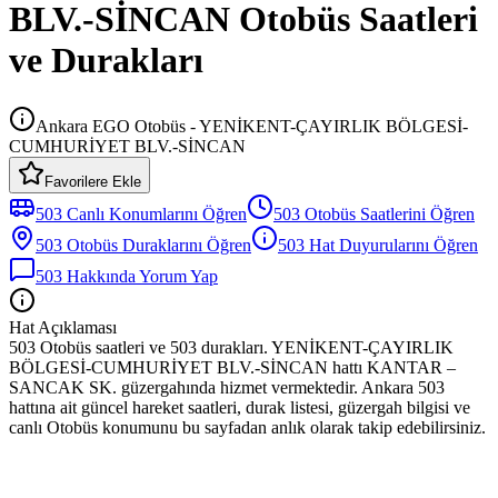
BLV.-SİNCAN Otobüs Saatleri
ve Durakları
Ankara EGO Otobüs - YENİKENT-ÇAYIRLIK BÖLGESİ-
CUMHURİYET BLV.-SİNCAN
Favorilere Ekle
503
Canlı Konumlarını Öğren
503
Otobüs
Saatlerini Öğren
503
Otobüs
Duraklarını Öğren
503
Hat Duyurularını Öğren
503
Hakkında Yorum Yap
Hat Açıklaması
503 Otobüs saatleri ve 503 durakları. YENİKENT-ÇAYIRLIK
BÖLGESİ-CUMHURİYET BLV.-SİNCAN hattı KANTAR –
SANCAK SK. güzergahında hizmet vermektedir. Ankara 503
hattına ait güncel hareket saatleri, durak listesi, güzergah bilgisi ve
canlı Otobüs konumunu bu sayfadan anlık olarak takip edebilirsiniz.