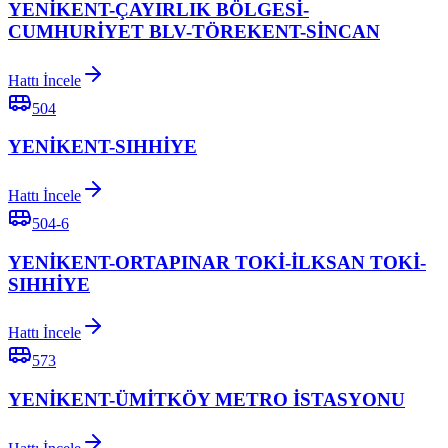
YENİKENT-ÇAYIRLIK BÖLGESİ-
CUMHURİYET BLV-TÖREKENT-SİNCAN
Hattı İncele
504
YENİKENT-SIHHİYE
Hattı İncele
504-6
YENİKENT-ORTAPINAR TOKİ-İLKSAN TOKİ-
SIHHİYE
Hattı İncele
573
YENİKENT-ÜMİTKÖY METRO İSTASYONU