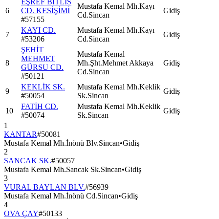
EŞREF BİTLİS
Mustafa Kemal Mh.Kayı
6
CD. KESİŞİMİ
Gidiş
Cd.Sincan
#
57155
KAYI CD.
Mustafa Kemal Mh.Kayı
7
Gidiş
#
53206
Cd.Sincan
ŞEHİT
Mustafa Kemal
MEHMET
8
Mh.Şht.Mehmet Akkaya
Gidiş
GÜRSU CD.
Cd.Sincan
#
50121
KEKLİK SK.
Mustafa Kemal Mh.Keklik
9
Gidiş
#
50054
Sk.Sincan
FATİH CD.
Mustafa Kemal Mh.Keklik
10
Gidiş
#
50074
Sk.Sincan
1
KANTAR
#
50081
Mustafa Kemal Mh.İnönü Blv.Sincan
•
Gidiş
2
SANCAK SK.
#
50057
Mustafa Kemal Mh.Sancak Sk.Sincan
•
Gidiş
3
VURAL BAYLAN BLV.
#
56939
Mustafa Kemal Mh.İnönü Cd.Sincan
•
Gidiş
4
OVA ÇAY
#
50133