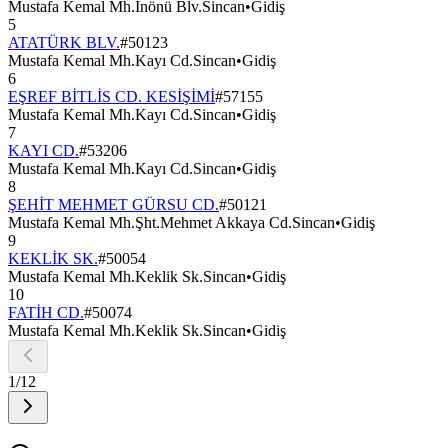
Mustafa Kemal Mh.İnönü Blv.Sincan
•
Gidiş
5
ATATÜRK BLV.
#
50123
Mustafa Kemal Mh.Kayı Cd.Sincan
•
Gidiş
6
EŞREF BİTLİS CD. KESİŞİMİ
#
57155
Mustafa Kemal Mh.Kayı Cd.Sincan
•
Gidiş
7
KAYI CD.
#
53206
Mustafa Kemal Mh.Kayı Cd.Sincan
•
Gidiş
8
ŞEHİT MEHMET GÜRSU CD.
#
50121
Mustafa Kemal Mh.Şht.Mehmet Akkaya Cd.Sincan
•
Gidiş
9
KEKLİK SK.
#
50054
Mustafa Kemal Mh.Keklik Sk.Sincan
•
Gidiş
10
FATİH CD.
#
50074
Mustafa Kemal Mh.Keklik Sk.Sincan
•
Gidiş
1
/
12