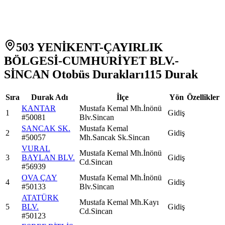
503 YENİKENT-ÇAYIRLIK
BÖLGESİ-CUMHURİYET BLV.-
SİNCAN Otobüs Durakları
115
Durak
Sıra
Durak Adı
İlçe
Yön
Özellikler
KANTAR
Mustafa Kemal Mh.İnönü
1
Gidiş
#
50081
Blv.Sincan
SANCAK SK.
Mustafa Kemal
2
Gidiş
#
50057
Mh.Sancak Sk.Sincan
VURAL
Mustafa Kemal Mh.İnönü
3
BAYLAN BLV.
Gidiş
Cd.Sincan
#
56939
OVA ÇAY
Mustafa Kemal Mh.İnönü
4
Gidiş
#
50133
Blv.Sincan
ATATÜRK
Mustafa Kemal Mh.Kayı
5
BLV.
Gidiş
Cd.Sincan
#
50123