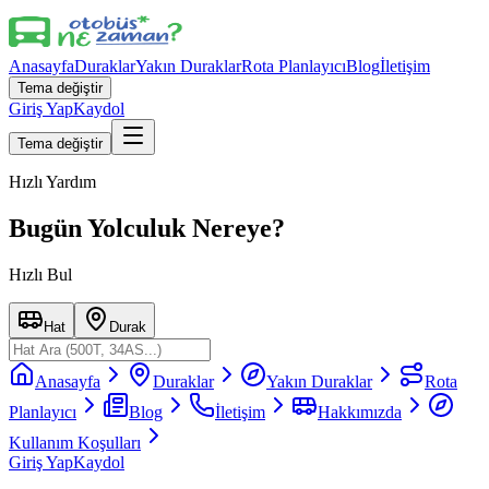
Anasayfa
Duraklar
Yakın Duraklar
Rota Planlayıcı
Blog
İletişim
Tema değiştir
Giriş Yap
Kaydol
Tema değiştir
Hızlı Yardım
Bugün Yolculuk Nereye?
Hızlı Bul
Hat
Durak
Anasayfa
Duraklar
Yakın Duraklar
Rota
Planlayıcı
Blog
İletişim
Hakkımızda
Kullanım Koşulları
Giriş Yap
Kaydol