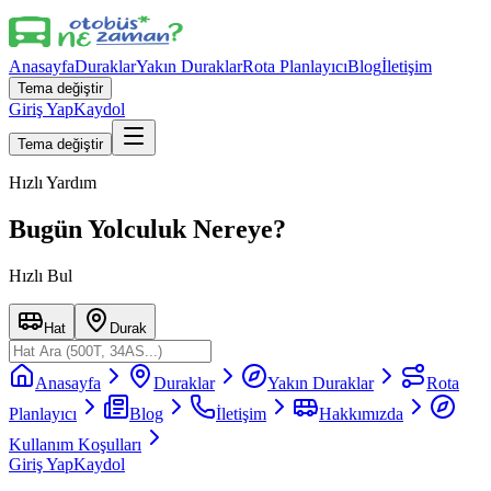
Anasayfa
Duraklar
Yakın Duraklar
Rota Planlayıcı
Blog
İletişim
Tema değiştir
Giriş Yap
Kaydol
Tema değiştir
Hızlı Yardım
Bugün Yolculuk Nereye?
Hızlı Bul
Hat
Durak
Anasayfa
Duraklar
Yakın Duraklar
Rota
Planlayıcı
Blog
İletişim
Hakkımızda
Kullanım Koşulları
Giriş Yap
Kaydol