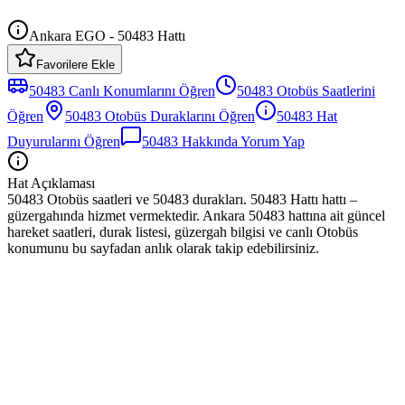
Ankara EGO - 50483 Hattı
Favorilere Ekle
50483
Canlı Konumlarını Öğren
50483
Otobüs
Saatlerini
Öğren
50483
Otobüs
Duraklarını Öğren
50483
Hat
Duyurularını Öğren
50483
Hakkında Yorum Yap
Hat Açıklaması
50483 Otobüs saatleri ve 50483 durakları. 50483 Hattı hattı –
güzergahında hizmet vermektedir. Ankara 50483 hattına ait güncel
hareket saatleri, durak listesi, güzergah bilgisi ve canlı Otobüs
konumunu bu sayfadan anlık olarak takip edebilirsiniz.