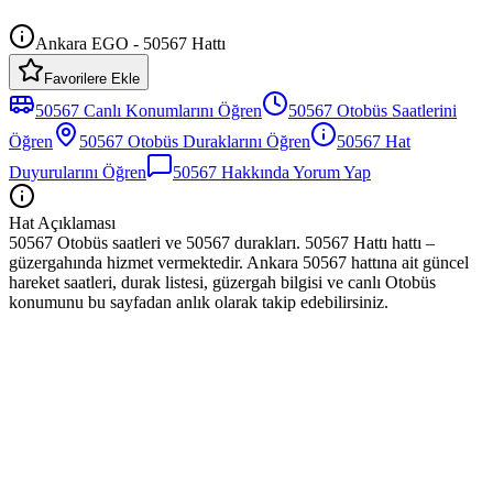
Ankara EGO - 50567 Hattı
Favorilere Ekle
50567
Canlı Konumlarını Öğren
50567
Otobüs
Saatlerini
Öğren
50567
Otobüs
Duraklarını Öğren
50567
Hat
Duyurularını Öğren
50567
Hakkında Yorum Yap
Hat Açıklaması
50567 Otobüs saatleri ve 50567 durakları. 50567 Hattı hattı –
güzergahında hizmet vermektedir. Ankara 50567 hattına ait güncel
hareket saatleri, durak listesi, güzergah bilgisi ve canlı Otobüs
konumunu bu sayfadan anlık olarak takip edebilirsiniz.