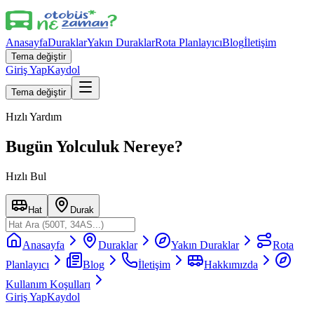
Anasayfa
Duraklar
Yakın Duraklar
Rota Planlayıcı
Blog
İletişim
Tema değiştir
Giriş Yap
Kaydol
Tema değiştir
Hızlı Yardım
Bugün Yolculuk Nereye?
Hızlı Bul
Hat
Durak
Anasayfa
Duraklar
Yakın Duraklar
Rota
Planlayıcı
Blog
İletişim
Hakkımızda
Kullanım Koşulları
Giriş Yap
Kaydol