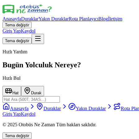
Anasayfa
Duraklar
Yakın Duraklar
Rota Planlayıcı
Blog
İletişim
Tema değiştir
Giriş Yap
Kaydol
Tema değiştir
Hızlı Yardım
Bugün Yolculuk Nereye?
Hızlı Bul
Hat
Durak
Anasayfa
Duraklar
Yakın Duraklar
Rota Plan
Giriş Yap
Kaydol
© 2025 Otobüs Ne Zaman Tüm hakları saklıdır.
Tema değiştir