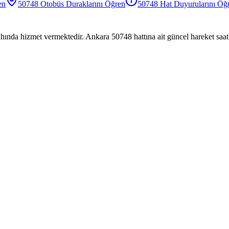
en
50748
Otobüs
Duraklarını Öğren
50748
Hat Duyurularını Öğ
hında hizmet vermektedir. Ankara 50748 hattına ait güncel hareket saatl