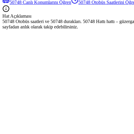
50748
Canlı Konumlarını Öğren
50748
Otobüs
Saatlerini Öğr
Hat Açıklaması
50748 Otobüs saatleri ve 50748 durakları. 50748 Hattı hattı – güzerga
sayfadan anlık olarak takip edebilirsiniz.