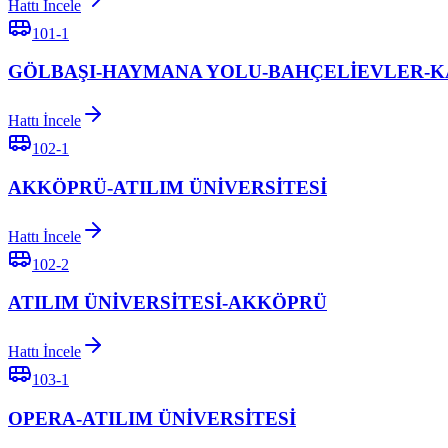
Hattı İncele
101-1
GÖLBAŞI-HAYMANA YOLU-BAHÇELİEVLER-
Hattı İncele
102-1
AKKÖPRÜ-ATILIM ÜNİVERSİTESİ
Hattı İncele
102-2
ATILIM ÜNİVERSİTESİ-AKKÖPRÜ
Hattı İncele
103-1
OPERA-ATILIM ÜNİVERSİTESİ