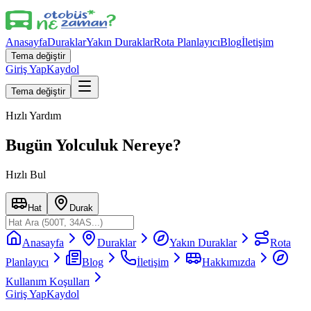
Anasayfa
Duraklar
Yakın Duraklar
Rota Planlayıcı
Blog
İletişim
Tema değiştir
Giriş Yap
Kaydol
Tema değiştir
Hızlı Yardım
Bugün Yolculuk Nereye?
Hızlı Bul
Hat
Durak
Anasayfa
Duraklar
Yakın Duraklar
Rota
Planlayıcı
Blog
İletişim
Hakkımızda
Kullanım Koşulları
Giriş Yap
Kaydol