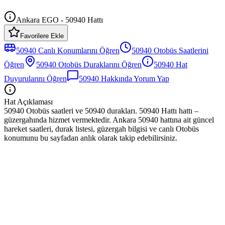
Ankara EGO - 50940 Hattı
Favorilere Ekle
50940
Canlı Konumlarını Öğren
50940
Otobüs
Saatlerini
Öğren
50940
Otobüs
Duraklarını Öğren
50940
Hat
Duyurularını Öğren
50940
Hakkında Yorum Yap
Hat Açıklaması
50940 Otobüs saatleri ve 50940 durakları. 50940 Hattı hattı –
güzergahında hizmet vermektedir. Ankara 50940 hattına ait güncel
hareket saatleri, durak listesi, güzergah bilgisi ve canlı Otobüs
konumunu bu sayfadan anlık olarak takip edebilirsiniz.