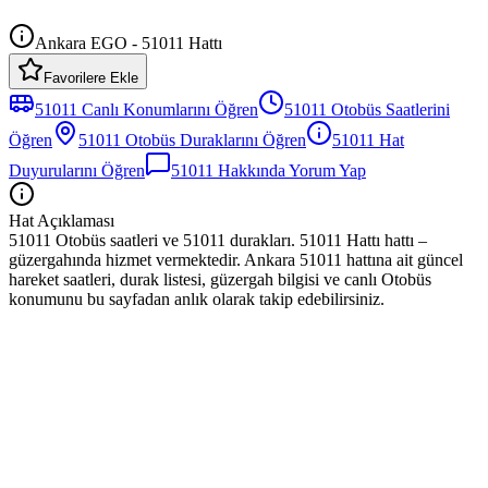
Ankara EGO - 51011 Hattı
Favorilere Ekle
51011
Canlı Konumlarını Öğren
51011
Otobüs
Saatlerini
Öğren
51011
Otobüs
Duraklarını Öğren
51011
Hat
Duyurularını Öğren
51011
Hakkında Yorum Yap
Hat Açıklaması
51011 Otobüs saatleri ve 51011 durakları. 51011 Hattı hattı –
güzergahında hizmet vermektedir. Ankara 51011 hattına ait güncel
hareket saatleri, durak listesi, güzergah bilgisi ve canlı Otobüs
konumunu bu sayfadan anlık olarak takip edebilirsiniz.