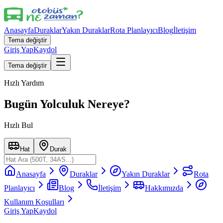
Anasayfa
Duraklar
Yakın Duraklar
Rota Planlayıcı
Blog
İletişim
Tema değiştir
Giriş Yap
Kaydol
Tema değiştir
Hızlı Yardım
Bugün Yolculuk Nereye?
Hızlı Bul
Hat
Durak
Anasayfa
Duraklar
Yakın Duraklar
Rota
Planlayıcı
Blog
İletişim
Hakkımızda
Kullanım Koşulları
Giriş Yap
Kaydol