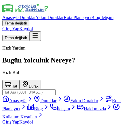
Anasayfa
Duraklar
Yakın Duraklar
Rota Planlayıcı
Blog
İletişim
Tema değiştir
Giriş Yap
Kaydol
Tema değiştir
Hızlı Yardım
Bugün Yolculuk Nereye?
Hızlı Bul
Hat
Durak
Anasayfa
Duraklar
Yakın Duraklar
Rota
Planlayıcı
Blog
İletişim
Hakkımızda
Kullanım Koşulları
Giriş Yap
Kaydol