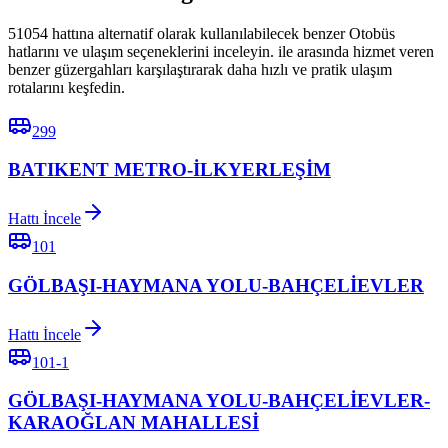
51054 hattına alternatif olarak kullanılabilecek benzer Otobüs
hatlarını ve ulaşım seçeneklerini inceleyin. ile arasında hizmet veren
benzer güzergahları karşılaştırarak daha hızlı ve pratik ulaşım
rotalarını keşfedin.
299
BATIKENT METRO-İLKYERLEŞİM
Hattı İncele
101
GÖLBAŞI-HAYMANA YOLU-BAHÇELİEVLER
Hattı İncele
101-1
GÖLBAŞI-HAYMANA YOLU-BAHÇELİEVLER-
KARAOĞLAN MAHALLESİ