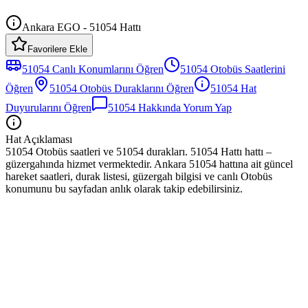
Ankara EGO - 51054 Hattı
Favorilere Ekle
51054
Canlı Konumlarını Öğren
51054
Otobüs
Saatlerini
Öğren
51054
Otobüs
Duraklarını Öğren
51054
Hat
Duyurularını Öğren
51054
Hakkında Yorum Yap
Hat Açıklaması
51054 Otobüs saatleri ve 51054 durakları. 51054 Hattı hattı –
güzergahında hizmet vermektedir. Ankara 51054 hattına ait güncel
hareket saatleri, durak listesi, güzergah bilgisi ve canlı Otobüs
konumunu bu sayfadan anlık olarak takip edebilirsiniz.