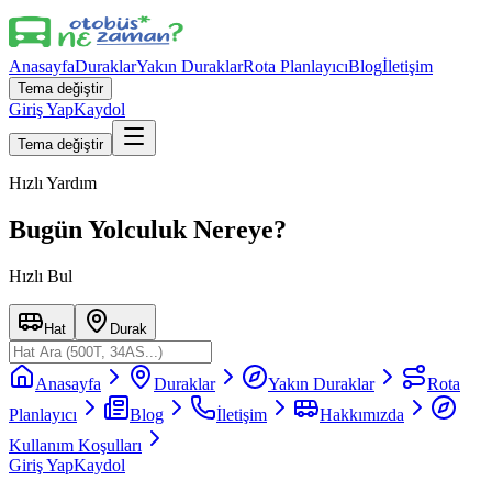
Anasayfa
Duraklar
Yakın Duraklar
Rota Planlayıcı
Blog
İletişim
Tema değiştir
Giriş Yap
Kaydol
Tema değiştir
Hızlı Yardım
Bugün Yolculuk Nereye?
Hızlı Bul
Hat
Durak
Anasayfa
Duraklar
Yakın Duraklar
Rota
Planlayıcı
Blog
İletişim
Hakkımızda
Kullanım Koşulları
Giriş Yap
Kaydol