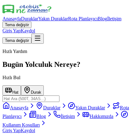
Anasayfa
Duraklar
Yakın Duraklar
Rota Planlayıcı
Blog
İletişim
Tema değiştir
Giriş Yap
Kaydol
Tema değiştir
Hızlı Yardım
Bugün Yolculuk Nereye?
Hızlı Bul
Hat
Durak
Anasayfa
Duraklar
Yakın Duraklar
Rota
Planlayıcı
Blog
İletişim
Hakkımızda
Kullanım Koşulları
Giriş Yap
Kaydol