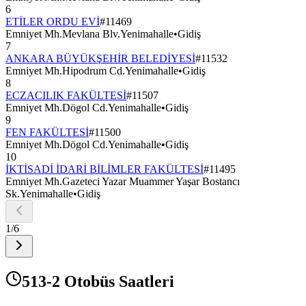
6
ETİLER ORDU EVİ
#
11469
Emniyet Mh.Mevlana Blv.Yenimahalle
•
Gidiş
7
ANKARA BÜYÜKŞEHİR BELEDİYESİ
#
11532
Emniyet Mh.Hipodrum Cd.Yenimahalle
•
Gidiş
8
ECZACILIK FAKÜLTESİ
#
11507
Emniyet Mh.Dögol Cd.Yenimahalle
•
Gidiş
9
FEN FAKÜLTESİ
#
11500
Emniyet Mh.Dögol Cd.Yenimahalle
•
Gidiş
10
İKTİSADİ İDARİ BİLİMLER FAKÜLTESİ
#
11495
Emniyet Mh.Gazeteci Yazar Muammer Yaşar Bostancı
Sk.Yenimahalle
•
Gidiş
1
/
6
513-2 Otobüs Saatleri