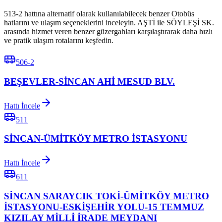
513-2 hattına alternatif olarak kullanılabilecek benzer Otobüs
hatlarını ve ulaşım seçeneklerini inceleyin. AŞTİ ile SÖYLEŞİ SK.
arasında hizmet veren benzer güzergahları karşılaştırarak daha hızlı
ve pratik ulaşım rotalarını keşfedin.
506-2
BEŞEVLER-SİNCAN AHİ MESUD BLV.
Hattı İncele
511
SİNCAN-ÜMİTKÖY METRO İSTASYONU
Hattı İncele
611
SİNCAN SARAYCIK TOKİ-ÜMİTKÖY METRO
İSTASYONU-ESKİŞEHİR YOLU-15 TEMMUZ
KIZILAY MİLLİ İRADE MEYDANI