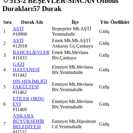
513-2 BEŞEVLER-SİNCAN Otobüs
Durakları
57
Durak
Sıra
Durak Adı
İlçe
Yön
Özellikler
AŞTİ
Beştepeler Mh.AŞTİ
1
Gidiş
#
10968
Yenimahalle
AŞTİ
Emek Mh.Mh.AŞTİ
2
Gidiş
#
12018
Ankaray Gç.Çankaya
BAHÇELİEVLER
Emek Mh.Mevlana
3
Gidiş
#
11433
Blv.Çankaya
GAZİ
Emniyet Mh.Mevlana
4
HASTANESİ
Gidiş
Blv.Yenimahalle
#
11442
DİŞ HEKİMLİĞİ
Emniyet Mh.Mevlana
5
FAKÜLTESİ
Gidiş
Blv.Yenimahalle
#
11462
ETİLER ORDU
Emniyet Mh.Mevlana
6
EVİ
Gidiş
Blv.Yenimahalle
#
11469
ANKARA
BÜYÜKŞEHİR
Emniyet Mh.Hipodrum
7
Gidiş
BELEDİYESİ
Cd.Yenimahalle
#
11532