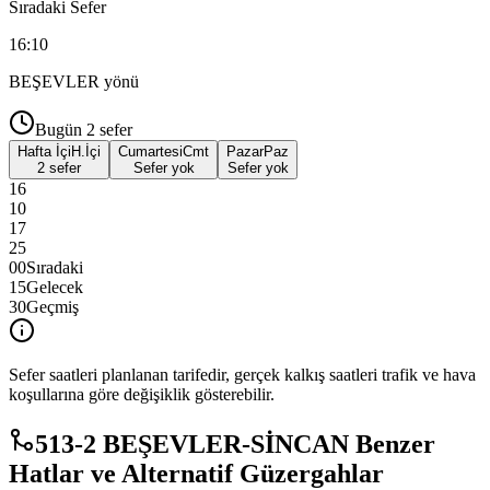
Sıradaki Sefer
16:10
BEŞEVLER
yönü
Bugün
2
sefer
Hafta İçi
H.İçi
Cumartesi
Cmt
Pazar
Paz
2 sefer
Sefer yok
Sefer yok
16
10
17
25
00
Sıradaki
15
Gelecek
30
Geçmiş
Sefer saatleri planlanan tarifedir, gerçek kalkış saatleri trafik ve hava
koşullarına göre değişiklik gösterebilir.
513-2 BEŞEVLER-SİNCAN Benzer
Hatlar ve Alternatif Güzergahlar