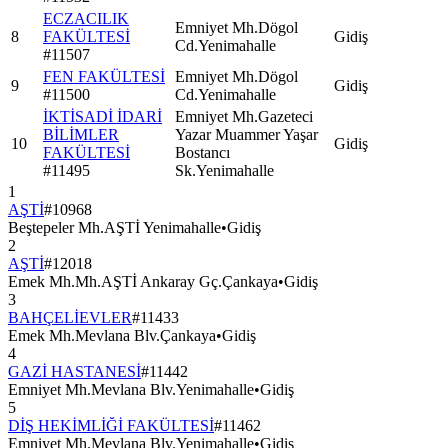
ECZACILIK
Emniyet Mh.Dögol
8
FAKÜLTESİ
Gidiş
Cd.Yenimahalle
#
11507
FEN FAKÜLTESİ
Emniyet Mh.Dögol
9
Gidiş
#
11500
Cd.Yenimahalle
İKTİSADİ İDARİ
Emniyet Mh.Gazeteci
BİLİMLER
Yazar Muammer Yaşar
10
Gidiş
FAKÜLTESİ
Bostancı
#
11495
Sk.Yenimahalle
1
AŞTİ
#
10968
Beştepeler Mh.AŞTİ Yenimahalle
•
Gidiş
2
AŞTİ
#
12018
Emek Mh.Mh.AŞTİ Ankaray Gç.Çankaya
•
Gidiş
3
BAHÇELİEVLER
#
11433
Emek Mh.Mevlana Blv.Çankaya
•
Gidiş
4
GAZİ HASTANESİ
#
11442
Emniyet Mh.Mevlana Blv.Yenimahalle
•
Gidiş
5
DİŞ HEKİMLİĞİ FAKÜLTESİ
#
11462
Emniyet Mh.Mevlana Blv.Yenimahalle
•
Gidiş