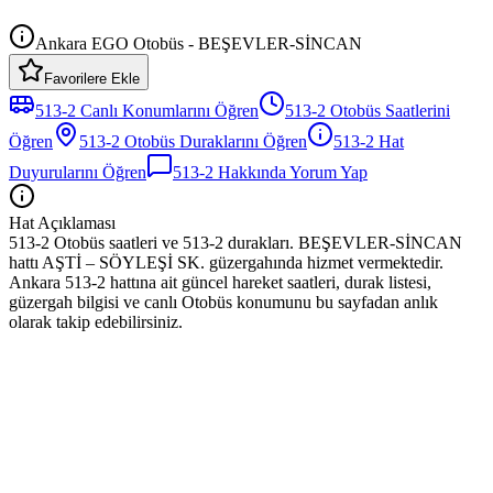
Ankara EGO Otobüs - BEŞEVLER-SİNCAN
Favorilere Ekle
513-2
Canlı Konumlarını Öğren
513-2
Otobüs
Saatlerini
Öğren
513-2
Otobüs
Duraklarını Öğren
513-2
Hat
Duyurularını Öğren
513-2
Hakkında Yorum Yap
Hat Açıklaması
513-2 Otobüs saatleri ve 513-2 durakları. BEŞEVLER-SİNCAN
hattı AŞTİ – SÖYLEŞİ SK. güzergahında hizmet vermektedir.
Ankara 513-2 hattına ait güncel hareket saatleri, durak listesi,
güzergah bilgisi ve canlı Otobüs konumunu bu sayfadan anlık
olarak takip edebilirsiniz.