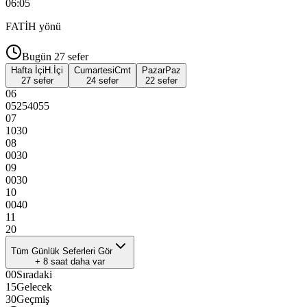
06:05
FATİH
yönü
Bugün
27
sefer
Hafta İçi
H.İçi
Cumartesi
Cmt
Pazar
Paz
27 sefer
24 sefer
22 sefer
06
05
25
40
55
07
10
30
08
00
30
09
00
30
10
00
40
11
20
Tüm Günlük Seferleri Gör
+
8
saat daha var
00
Sıradaki
15
Gelecek
30
Geçmiş