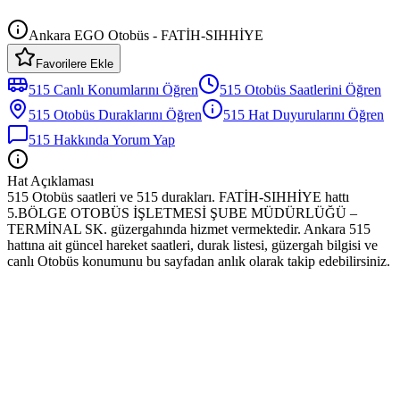
Ankara EGO Otobüs - FATİH-SIHHİYE
Favorilere Ekle
515
Canlı Konumlarını Öğren
515
Otobüs
Saatlerini Öğren
515
Otobüs
Duraklarını Öğren
515
Hat Duyurularını Öğren
515
Hakkında Yorum Yap
Hat Açıklaması
515 Otobüs saatleri ve 515 durakları. FATİH-SIHHİYE hattı
5.BÖLGE OTOBÜS İŞLETMESİ ŞUBE MÜDÜRLÜĞÜ –
TERMİNAL SK. güzergahında hizmet vermektedir. Ankara 515
hattına ait güncel hareket saatleri, durak listesi, güzergah bilgisi ve
canlı Otobüs konumunu bu sayfadan anlık olarak takip edebilirsiniz.