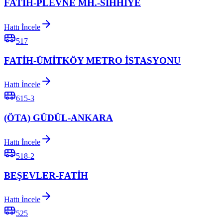
FATİH-PLEVNE MH.-SIHHİYE
Hattı İncele
517
FATİH-ÜMİTKÖY METRO İSTASYONU
Hattı İncele
615-3
(ÖTA) GÜDÜL-ANKARA
Hattı İncele
518-2
BEŞEVLER-FATİH
Hattı İncele
525