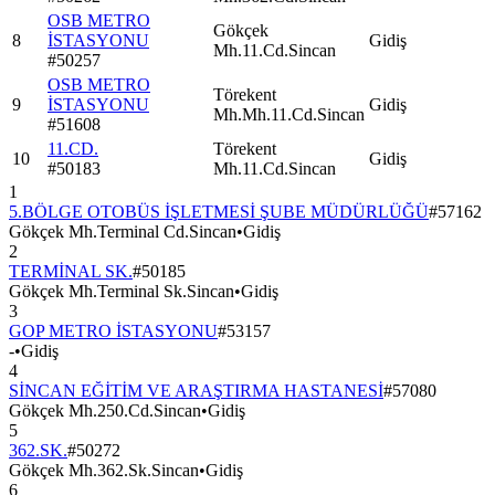
OSB METRO
Gökçek
8
İSTASYONU
Gidiş
Mh.11.Cd.Sincan
#
50257
OSB METRO
Törekent
9
İSTASYONU
Gidiş
Mh.Mh.11.Cd.Sincan
#
51608
11.CD.
Törekent
10
Gidiş
#
50183
Mh.11.Cd.Sincan
1
5.BÖLGE OTOBÜS İŞLETMESİ ŞUBE MÜDÜRLÜĞÜ
#
57162
Gökçek Mh.Terminal Cd.Sincan
•
Gidiş
2
TERMİNAL SK.
#
50185
Gökçek Mh.Terminal Sk.Sincan
•
Gidiş
3
GOP METRO İSTASYONU
#
53157
-
•
Gidiş
4
SİNCAN EĞİTİM VE ARAŞTIRMA HASTANESİ
#
57080
Gökçek Mh.250.Cd.Sincan
•
Gidiş
5
362.SK.
#
50272
Gökçek Mh.362.Sk.Sincan
•
Gidiş
6