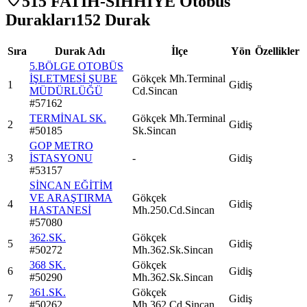
515 FATİH-SIHHİYE Otobüs
Durakları
152
Durak
Sıra
Durak Adı
İlçe
Yön
Özellikler
5.BÖLGE OTOBÜS
İŞLETMESİ ŞUBE
Gökçek Mh.Terminal
1
Gidiş
MÜDÜRLÜĞÜ
Cd.Sincan
#
57162
TERMİNAL SK.
Gökçek Mh.Terminal
2
Gidiş
#
50185
Sk.Sincan
GOP METRO
3
İSTASYONU
-
Gidiş
#
53157
SİNCAN EĞİTİM
VE ARAŞTIRMA
Gökçek
4
Gidiş
HASTANESİ
Mh.250.Cd.Sincan
#
57080
362.SK.
Gökçek
5
Gidiş
#
50272
Mh.362.Sk.Sincan
368 SK.
Gökçek
6
Gidiş
#
50290
Mh.362.Sk.Sincan
361.SK.
Gökçek
7
Gidiş
#
50262
Mh.362.Cd.Sincan