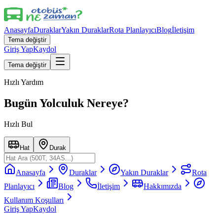
Anasayfa
Duraklar
Yakın Duraklar
Rota Planlayıcı
Blog
İletişim
Tema değiştir
Giriş Yap
Kaydol
Tema değiştir
Hızlı Yardım
Bugün Yolculuk Nereye?
Hızlı Bul
Hat
Durak
Anasayfa
Duraklar
Yakın Duraklar
Rota
Planlayıcı
Blog
İletişim
Hakkımızda
Kullanım Koşulları
Giriş Yap
Kaydol