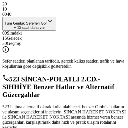
20
10
00
40
Tüm Günlük Seferleri Gör
+
13
saat daha var
00
Sıradaki
15
Gelecek
30
Geçmiş
Sefer saatleri planlanan tarifedir, gerçek kalkış saatleri trafik ve hava
koşullarına göre değişiklik gösterebilir.
523 SİNCAN-POLATLI 2.CD.-
SIHHİYE Benzer Hatlar ve Alternatif
Güzergahlar
523 hattına alternatif olarak kullanılabilecek benzer Otobüs hatlarını
ve ulaşım seçeneklerini inceleyin. SİNCAN HAREKET NOKTASI
ile SİNCAN HAREKET NOKTASI arasında hizmet veren benzer
güzergahları karşılaştırarak daha hızlı ve pratik ulaşım rotalarını
keşfedin.