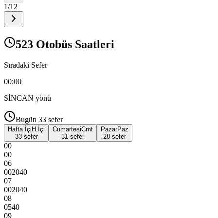
1
/
12
523 Otobüs Saatleri
Sıradaki Sefer
00:00
SİNCAN
yönü
Bugün
33
sefer
Hafta İçi
H.İçi
Cumartesi
Cmt
Pazar
Paz
33 sefer
31 sefer
28 sefer
00
00
06
00
20
40
07
00
20
40
08
05
40
09