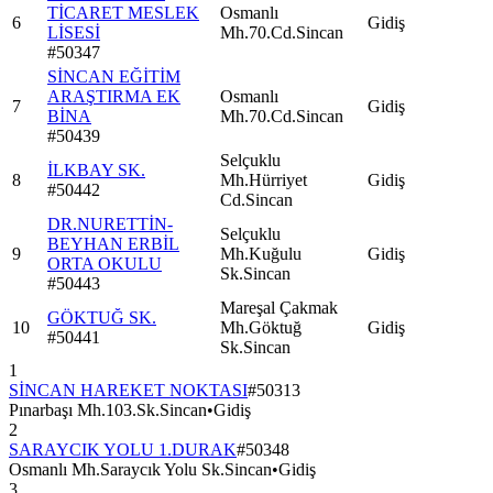
TİCARET MESLEK
Osmanlı
6
Gidiş
LİSESİ
Mh.70.Cd.Sincan
#
50347
SİNCAN EĞİTİM
ARAŞTIRMA EK
Osmanlı
7
Gidiş
BİNA
Mh.70.Cd.Sincan
#
50439
Selçuklu
İLKBAY SK.
8
Mh.Hürriyet
Gidiş
#
50442
Cd.Sincan
DR.NURETTİN-
Selçuklu
BEYHAN ERBİL
9
Mh.Kuğulu
Gidiş
ORTA OKULU
Sk.Sincan
#
50443
Mareşal Çakmak
GÖKTUĞ SK.
10
Mh.Göktuğ
Gidiş
#
50441
Sk.Sincan
1
SİNCAN HAREKET NOKTASI
#
50313
Pınarbaşı Mh.103.Sk.Sincan
•
Gidiş
2
SARAYCIK YOLU 1.DURAK
#
50348
Osmanlı Mh.Saraycık Yolu Sk.Sincan
•
Gidiş
3