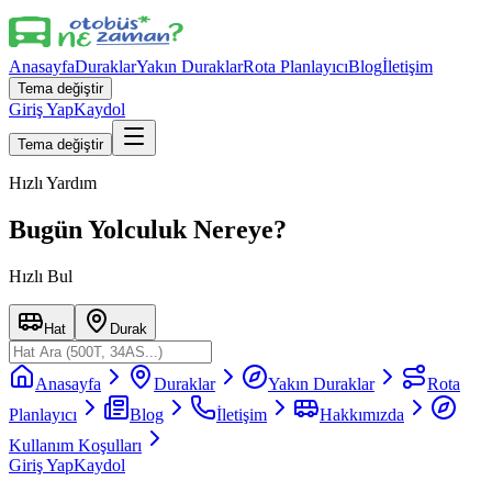
Anasayfa
Duraklar
Yakın Duraklar
Rota Planlayıcı
Blog
İletişim
Tema değiştir
Giriş Yap
Kaydol
Tema değiştir
Hızlı Yardım
Bugün Yolculuk Nereye?
Hızlı Bul
Hat
Durak
Anasayfa
Duraklar
Yakın Duraklar
Rota
Planlayıcı
Blog
İletişim
Hakkımızda
Kullanım Koşulları
Giriş Yap
Kaydol