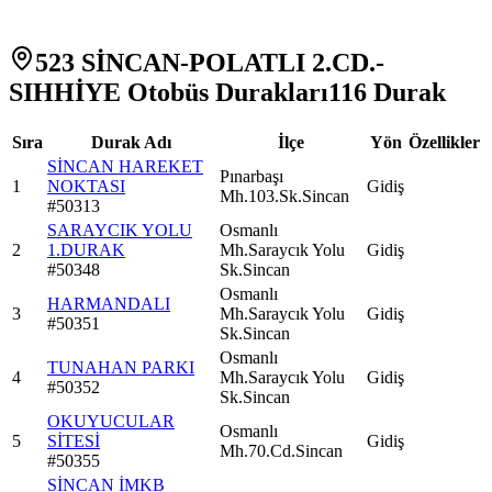
523 SİNCAN-POLATLI 2.CD.-
SIHHİYE Otobüs Durakları
116
Durak
Sıra
Durak Adı
İlçe
Yön
Özellikler
SİNCAN HAREKET
Pınarbaşı
1
NOKTASI
Gidiş
Mh.103.Sk.Sincan
#
50313
SARAYCIK YOLU
Osmanlı
2
1.DURAK
Mh.Saraycık Yolu
Gidiş
#
50348
Sk.Sincan
Osmanlı
HARMANDALI
3
Mh.Saraycık Yolu
Gidiş
#
50351
Sk.Sincan
Osmanlı
TUNAHAN PARKI
4
Mh.Saraycık Yolu
Gidiş
#
50352
Sk.Sincan
OKUYUCULAR
Osmanlı
5
SİTESİ
Gidiş
Mh.70.Cd.Sincan
#
50355
SİNCAN İMKB