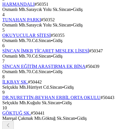
HARMANDALI
#
50351
Osmanlı Mh.Saraycık Yolu Sk.Sincan
•
Gidiş
4
TUNAHAN PARKI
#
50352
Osmanlı Mh.Saraycık Yolu Sk.Sincan
•
Gidiş
5
OKUYUCULAR SİTESİ
#
50355
Osmanlı Mh.70.Cd.Sincan
•
Gidiş
6
SİNCAN İMKB TİCARET MESLEK LİSESİ
#
50347
Osmanlı Mh.70.Cd.Sincan
•
Gidiş
7
SİNCAN EĞİTİM ARAŞTIRMA EK BİNA
#
50439
Osmanlı Mh.70.Cd.Sincan
•
Gidiş
8
İLKBAY SK.
#
50442
Selçuklu Mh.Hürriyet Cd.Sincan
•
Gidiş
9
DR.NURETTİN-BEYHAN ERBİL ORTA OKULU
#
50443
Selçuklu Mh.Kuğulu Sk.Sincan
•
Gidiş
10
GÖKTUĞ SK.
#
50441
Mareşal Çakmak Mh.Göktuğ Sk.Sincan
•
Gidiş