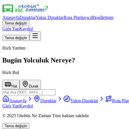
Anasayfa
Duraklar
Yakın Duraklar
Rota Planlayıcı
Blog
İletişim
Tema değiştir
Giriş Yap
Kaydol
Tema değiştir
Hızlı Yardım
Bugün Yolculuk Nereye?
Hızlı Bul
Hat
Durak
Anasayfa
Duraklar
Yakın Duraklar
Rota Plan
Giriş Yap
Kaydol
© 2025 Otobüs Ne Zaman Tüm hakları saklıdır.
Tema değiştir