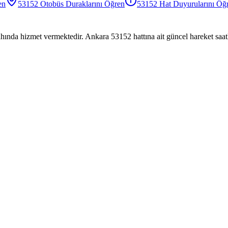
en
53152
Otobüs
Duraklarını Öğren
53152
Hat Duyurularını Öğ
hında hizmet vermektedir. Ankara 53152 hattına ait güncel hareket saatl