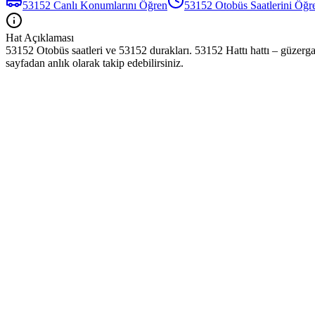
53152
Canlı Konumlarını Öğren
53152
Otobüs
Saatlerini Öğr
Hat Açıklaması
53152 Otobüs saatleri ve 53152 durakları. 53152 Hattı hattı – güzerga
sayfadan anlık olarak takip edebilirsiniz.