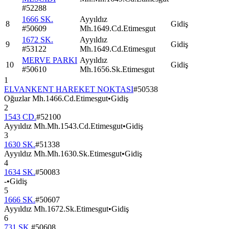
#
52288
1666 SK.
Ayyıldız
8
Gidiş
#
50609
Mh.1649.Cd.Etimesgut
1672 SK.
Ayyıldız
9
Gidiş
#
53122
Mh.1649.Cd.Etimesgut
MERVE PARKI
Ayyıldız
10
Gidiş
#
50610
Mh.1656.Sk.Etimesgut
1
ELVANKENT HAREKET NOKTASI
#
50538
Oğuzlar Mh.1466.Cd.Etimesgut
•
Gidiş
2
1543 CD.
#
52100
Ayyıldız Mh.Mh.1543.Cd.Etimesgut
•
Gidiş
3
1630 SK.
#
51338
Ayyıldız Mh.Mh.1630.Sk.Etimesgut
•
Gidiş
4
1634 SK.
#
50083
-
•
Gidiş
5
1666 SK.
#
50607
Ayyıldız Mh.1672.Sk.Etimesgut
•
Gidiş
6
731 SK.
#
50608