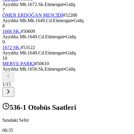
Ayyıldız Mh.1672.Sk.Etimesgut
•
Gidiş
7
ÖMER ERDOĞAN MESCİDİ
#
52288
Ayyıldız Mh.Mh.1649.Cd.Etimesgut
•
Gidiş
8
1666 SK.
#
50609
Ayyıldız Mh.1649.Cd.Etimesgut
•
Gidiş
9
1672 SK.
#
53122
Ayyıldız Mh.1649.Cd.Etimesgut
•
Gidiş
10
MERVE PARKI
#
50610
Ayyıldız Mh.1656.Sk.Etimesgut
•
Gidiş
1
/
15
536-1 Otobüs Saatleri
Sıradaki Sefer
06:35