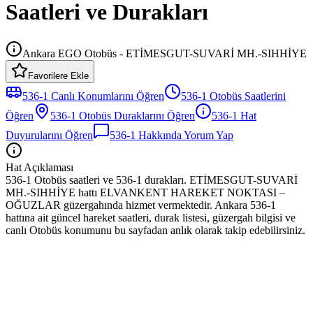
Saatleri ve Durakları
Ankara EGO Otobüs - ETİMESGUT-SUVARİ MH.-SIHHİYE
Favorilere Ekle
536-1
Canlı Konumlarını Öğren
536-1
Otobüs
Saatlerini
Öğren
536-1
Otobüs
Duraklarını Öğren
536-1
Hat
Duyurularını Öğren
536-1
Hakkında Yorum Yap
Hat Açıklaması
536-1 Otobüs saatleri ve 536-1 durakları. ETİMESGUT-SUVARİ
MH.-SIHHİYE hattı ELVANKENT HAREKET NOKTASI –
OĞUZLAR güzergahında hizmet vermektedir. Ankara 536-1
hattına ait güncel hareket saatleri, durak listesi, güzergah bilgisi ve
canlı Otobüs konumunu bu sayfadan anlık olarak takip edebilirsiniz.