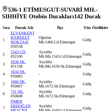
536-1 ETİMESGUT-SUVARİ MH.-
SIHHİYE Otobüs Durakları
142
Durak
Sıra
Durak Adı
İlçe
Yön
Özellikler
ELVANKENT
HAREKET
Oğuzlar
1
Gidiş
NOKTASI
Mh.1466.Cd.Etimesgut
#
50538
1543 CD.
Ayyıldız
2
Gidiş
#
52100
Mh.Mh.1543.Cd.Etimesgut
1630 SK.
Ayyıldız
3
Gidiş
#
51338
Mh.Mh.1630.Sk.Etimesgut
1634 SK.
4
-
Gidiş
#
50083
1666 SK.
Ayyıldız
5
Gidiş
#
50607
Mh.1672.Sk.Etimesgut
731 SK.
Ayyıldız
6
Gidiş
#
50608
Mh.1672.Sk.Etimesgut
ÖMER
ERDOĞAN
Ayyıldız
7
Gidiş
MESCİDİ
Mh.Mh.1649.Cd.Etimesgut