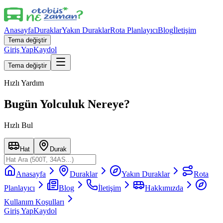
Anasayfa
Duraklar
Yakın Duraklar
Rota Planlayıcı
Blog
İletişim
Tema değiştir
Giriş Yap
Kaydol
Tema değiştir
Hızlı Yardım
Bugün Yolculuk Nereye?
Hızlı Bul
Hat
Durak
Anasayfa
Duraklar
Yakın Duraklar
Rota
Planlayıcı
Blog
İletişim
Hakkımızda
Kullanım Koşulları
Giriş Yap
Kaydol