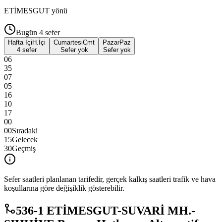
ETİMESGUT
yönü
Bugün
4
sefer
Hafta İçi
H.İçi
Cumartesi
Cmt
Pazar
Paz
4 sefer
Sefer yok
Sefer yok
06
35
07
05
16
10
17
00
00
Sıradaki
15
Gelecek
30
Geçmiş
Sefer saatleri planlanan tarifedir, gerçek kalkış saatleri trafik ve hava
koşullarına göre değişiklik gösterebilir.
536-1 ETİMESGUT-SUVARİ MH.-