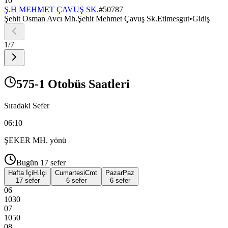
10
Ş.H MEHMET ÇAVUŞ SK.
#
50787
Şehit Osman Avcı Mh.Şehit Mehmet Çavuş Sk.Etimesgut
•
Gidiş
1
/
7
575-1 Otobüs Saatleri
Sıradaki Sefer
06:10
ŞEKER MH.
yönü
Bugün
17
sefer
Hafta İçi
H.İçi
Cumartesi
Cmt
Pazar
Paz
17 sefer
6 sefer
6 sefer
06
10
30
07
10
50
08