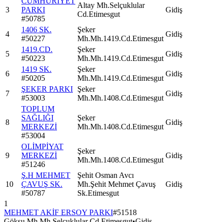
CUMHURİYET
Altay Mh.Selçuklular
3
PARKI
Gidiş
Cd.Etimesgut
#
50785
1406 SK.
Şeker
4
Gidiş
#
50227
Mh.Mh.1419.Cd.Etimesgut
1419.CD.
Şeker
5
Gidiş
#
50223
Mh.Mh.1419.Cd.Etimesgut
1419 SK.
Şeker
6
Gidiş
#
50205
Mh.Mh.1419.Cd.Etimesgut
ŞEKER PARKI
Şeker
7
Gidiş
#
53003
Mh.Mh.1408.Cd.Etimesgut
TOPLUM
SAĞLIĞI
Şeker
8
Gidiş
MERKEZİ
Mh.Mh.1408.Cd.Etimesgut
#
53004
OLİMPİYAT
Şeker
9
MERKEZİ
Gidiş
Mh.Mh.1408.Cd.Etimesgut
#
51246
Ş.H MEHMET
Şehit Osman Avcı
10
ÇAVUŞ SK.
Mh.Şehit Mehmet Çavuş
Gidiş
#
50787
Sk.Etimesgut
1
MEHMET AKİF ERSOY PARKI
#
51518
Göksu Mh.Mh.Selçuklular Cd.Etimesgut
•
Gidiş