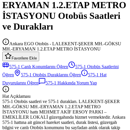
ERYAMAN 1.2.ETAP METRO
İSTASYONU Otobüs Saatleri
ve Durakları
Ankara EGO Otobüs - LALEKENT-ŞEKER MH.-GÖKSU
MH.-ERYAMAN 1.2.ETAP METRO İSTASYONU
Favorilere Ekle
575-1
Canlı Konumlarını Öğren
575-1
Otobüs
Saatlerini
Öğren
575-1
Otobüs
Duraklarını Öğren
575-1
Hat
Duyurularını Öğren
575-1
Hakkında Yorum Yap
Hat Açıklaması
575-1 Otobüs saatleri ve 575-1 durakları. LALEKENT-ŞEKER
MH.-GÖKSU MH.-ERYAMAN 1.2.ETAP METRO
İSTASYONU hattı MEHMET AKİF ERSOY PARKI –
EMEKLİLER LOKALİ güzergahında hizmet vermektedir. Ankara
575-1 hattına ait güncel hareket saatleri, durak listesi, güzergah
bilgisi ve canlı Otobüs konumunu bu sayfadan anlık olarak takip