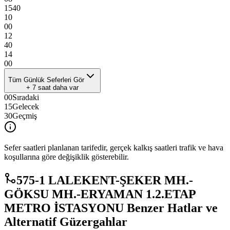
15
40
10
00
12
40
14
00
Tüm Günlük Seferleri Gör
+
7
saat daha var
00
Sıradaki
15
Gelecek
30
Geçmiş
Sefer saatleri planlanan tarifedir, gerçek kalkış saatleri trafik ve hava
koşullarına göre değişiklik gösterebilir.
575-1 LALEKENT-ŞEKER MH.-
GÖKSU MH.-ERYAMAN 1.2.ETAP
METRO İSTASYONU Benzer Hatlar ve
Alternatif Güzergahlar