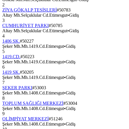
2
ZİYA GÖKALP TESİSLERİ
#
50783
Altay Mh.Selçuklular Cd.Etimesgut
•
Gidiş
3
CUMHURİYET PARKI
#
50785
Altay Mh.Selçuklular Cd.Etimesgut
•
Gidiş
4
1406 SK.
#
50227
Şeker Mh.Mh.1419.Cd.Etimesgut
•
Gidiş
5
1419.CD.
#
50223
Şeker Mh.Mh.1419.Cd.Etimesgut
•
Gidiş
6
1419 SK.
#
50205
Şeker Mh.Mh.1419.Cd.Etimesgut
•
Gidiş
7
ŞEKER PARKI
#
53003
Şeker Mh.Mh.1408.Cd.Etimesgut
•
Gidiş
8
TOPLUM SAĞLIĞI MERKEZİ
#
53004
Şeker Mh.Mh.1408.Cd.Etimesgut
•
Gidiş
9
OLİMPİYAT MERKEZİ
#
51246
Şeker Mh.Mh.1408.Cd.Etimesgut
•
Gidiş