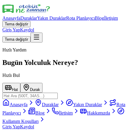
Anasayfa
Duraklar
Yakın Duraklar
Rota Planlayıcı
Blog
İletişim
Tema değiştir
Giriş Yap
Kaydol
Tema değiştir
Hızlı Yardım
Bugün Yolculuk Nereye?
Hızlı Bul
Hat
Durak
Anasayfa
Duraklar
Yakın Duraklar
Rota
Planlayıcı
Blog
İletişim
Hakkımızda
Kullanım Koşulları
Giriş Yap
Kaydol