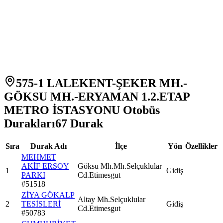
575-1 LALEKENT-ŞEKER MH.-
GÖKSU MH.-ERYAMAN 1.2.ETAP
METRO İSTASYONU Otobüs
Durakları
67
Durak
Sıra
Durak Adı
İlçe
Yön
Özellikler
MEHMET
AKİF ERSOY
Göksu Mh.Mh.Selçuklular
1
Gidiş
PARKI
Cd.Etimesgut
#
51518
ZİYA GÖKALP
Altay Mh.Selçuklular
2
TESİSLERİ
Gidiş
Cd.Etimesgut
#
50783