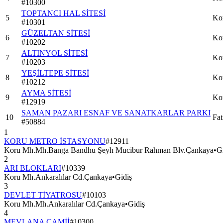
#
10300
TOPTANCI HAL SİTESİ
5
Ko
#
10301
GÜZELTAN SİTESİ
6
Ko
#
10202
ALTINYOL SİTESİ
7
Ko
#
10203
YEŞİLTEPE SİTESİ
8
Ko
#
10212
AYMA SİTESİ
9
Ko
#
12919
SAMAN PAZARI ESNAF VE SANATKARLAR PARKI
10
Fat
#
50884
1
KORU METRO İSTASYONU
#
12911
Koru Mh.Mh.Banga Bandhu Şeyh Mucibur Rahman Blv.Çankaya
•
G
2
ARI BLOKLARI
#
10339
Koru Mh.Ankaralılar Cd.Çankaya
•
Gidiş
3
DEVLET TİYATROSU
#
10103
Koru Mh.Mh.Ankaralılar Cd.Çankaya
•
Gidiş
4
MEVLANA CAMİİ
#
10300