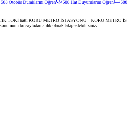
588
Otobüs
Duraklarını Öğren
588
Hat Duyurularını Öğren
58
RACIK TOKİ hattı KORU METRO İSTASYONU – KORU METRO İSTASYO
s konumunu bu sayfadan anlık olarak takip edebilirsiniz.