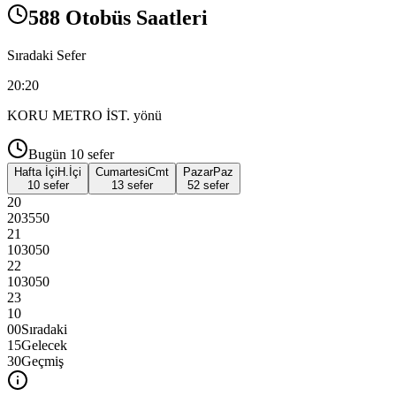
588 Otobüs Saatleri
Sıradaki Sefer
20:20
KORU METRO İST.
yönü
Bugün
10
sefer
Hafta İçi
H.İçi
Cumartesi
Cmt
Pazar
Paz
10 sefer
13 sefer
52 sefer
20
20
35
50
21
10
30
50
22
10
30
50
23
10
00
Sıradaki
15
Gelecek
30
Geçmiş