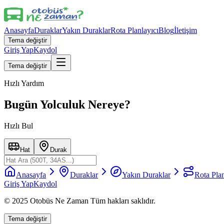
Anasayfa
Duraklar
Yakın Duraklar
Rota Planlayıcı
Blog
İletişim
Tema değiştir
Giriş Yap
Kaydol
Tema değiştir
Hızlı Yardım
Bugün Yolculuk Nereye?
Hızlı Bul
Hat
Durak
Anasayfa
Duraklar
Yakın Duraklar
Rota Plan
Giriş Yap
Kaydol
© 2025 Otobüs Ne Zaman Tüm hakları saklıdır.
Tema değiştir