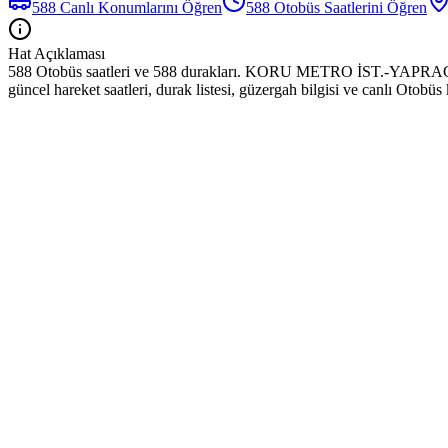
588
Canlı Konumlarını Öğren
588
Otobüs
Saatlerini Öğren
Hat Açıklaması
588 Otobüs saatleri ve 588 durakları. KORU METRO İST.-YAP
güncel hareket saatleri, durak listesi, güzergah bilgisi ve canlı Otobü