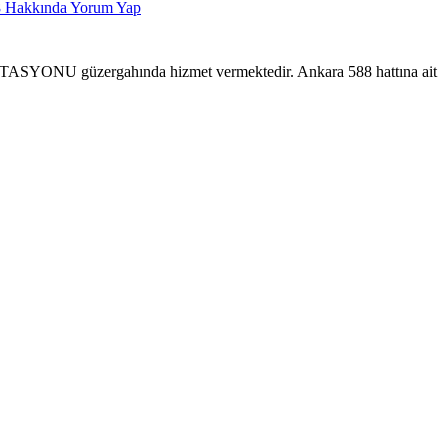
8
Hakkında Yorum Yap
NU güzergahında hizmet vermektedir. Ankara 588 hattına ait