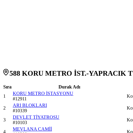
588 KORU METRO İST.-YAPRACIK TO
Sıra
Durak Adı
KORU METRO İSTASYONU
1
Ko
#
12911
ARI BLOKLARI
2
Ko
#
10339
DEVLET TİYATROSU
3
Ko
#
10103
MEVLANA CAMİİ
4
Ko