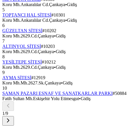
Koru Mh.Ankaralılar Cd.Çankaya
•
Gidiş
5
TOPTANCI HAL SİTESİ
#
10301
Koru Mh.Ankaralılar Cd.Çankaya
•
Gidiş
6
GÜZELTAN SİTESİ
#
10202
Koru Mh.2629.Cd.Çankaya
•
Gidiş
7
ALTINYOL SİTESİ
#
10203
Koru Mh.2629.Cd.Çankaya
•
Gidiş
8
YEŞİLTEPE SİTESİ
#
10212
Koru Mh.2629.Cd.Çankaya
•
Gidiş
9
AYMA SİTESİ
#
12919
Koru Mh.Mh.2627.Sk.Çankaya
•
Gidiş
10
SAMAN PAZARI ESNAF VE SANATKARLAR PARKI
#
50884
Fatih Sultan Mh.Eskişehir Yolu Etimesgut
•
Gidiş
1
/
9