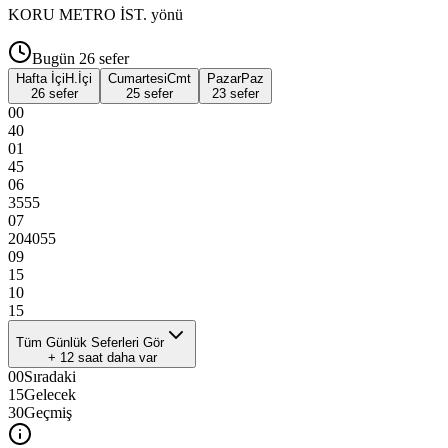
KORU METRO İST.
yönü
Bugün
26
sefer
Hafta İçi
H.İçi
Cumartesi
Cmt
Pazar
Paz
26 sefer
25 sefer
23 sefer
00
40
01
45
06
35
55
07
20
40
55
09
15
10
15
Tüm Günlük Seferleri Gör
+
12
saat daha var
00
Sıradaki
15
Gelecek
30
Geçmiş