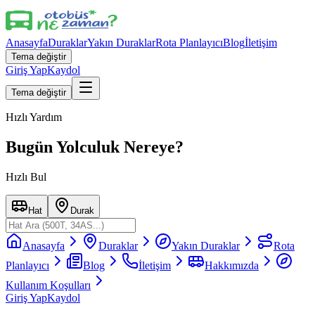
Anasayfa
Duraklar
Yakın Duraklar
Rota Planlayıcı
Blog
İletişim
Tema değiştir
Giriş Yap
Kaydol
Tema değiştir
Hızlı Yardım
Bugün Yolculuk Nereye?
Hızlı Bul
Hat
Durak
Anasayfa
Duraklar
Yakın Duraklar
Rota
Planlayıcı
Blog
İletişim
Hakkımızda
Kullanım Koşulları
Giriş Yap
Kaydol