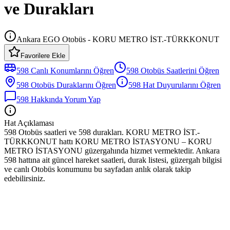
ve Durakları
Ankara EGO Otobüs - KORU METRO İST.-TÜRKKONUT
Favorilere Ekle
598
Canlı Konumlarını Öğren
598
Otobüs
Saatlerini Öğren
598
Otobüs
Duraklarını Öğren
598
Hat Duyurularını Öğren
598
Hakkında Yorum Yap
Hat Açıklaması
598 Otobüs saatleri ve 598 durakları. KORU METRO İST.-
TÜRKKONUT hattı KORU METRO İSTASYONU – KORU
METRO İSTASYONU güzergahında hizmet vermektedir. Ankara
598 hattına ait güncel hareket saatleri, durak listesi, güzergah bilgisi
ve canlı Otobüs konumunu bu sayfadan anlık olarak takip
edebilirsiniz.