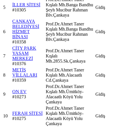
İLLER SİTESİ
Kışlalı Mh.Banga Bandhu
5
Gidiş
#
10305
Şeyh Mucibur Rahman
Blv.Çankaya
ÇANKAYA
Prof.Dr.Ahmet Taner
BELEDİYESİ
Kışlalı Mh.Banga Bandhu
6
HİZMET
Gidiş
Şeyh Mucibur Rahman
BİNASI
Blv.Çankaya
#
10358
CİTY PARK
Prof.Dr.Ahmet Taner
YAŞAM
7
Kışlalı
Gidiş
MERKEZİ
Mh.2855.Sk.Çankaya
#
10376
METİŞ
Prof.Dr.Ahmet Taner
8
VİLLALARI
Kışlalı Mh.Alacaatlı
Gidiş
#
10359
Cd.Çankaya
Prof.Dr.Ahmet Taner
ON EV
Kışlalı Mh.Ümitköy-
9
Gidiş
#
10273
Alacaatlı Köyü Yolu
Çankaya
Prof.Dr.Ahmet Taner
FERAH SİTESİ
Kışlalı Mh.Ümitköy-
10
Gidiş
#
10275
Alacaatlı Köyü Yolu
Çankaya