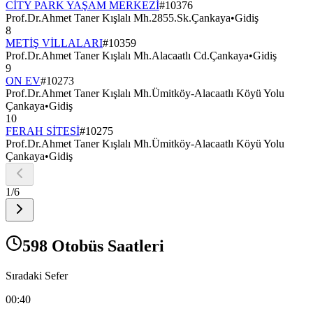
CİTY PARK YAŞAM MERKEZİ
#
10376
Prof.Dr.Ahmet Taner Kışlalı Mh.2855.Sk.Çankaya
•
Gidiş
8
METİŞ VİLLALARI
#
10359
Prof.Dr.Ahmet Taner Kışlalı Mh.Alacaatlı Cd.Çankaya
•
Gidiş
9
ON EV
#
10273
Prof.Dr.Ahmet Taner Kışlalı Mh.Ümitköy-Alacaatlı Köyü Yolu
Çankaya
•
Gidiş
10
FERAH SİTESİ
#
10275
Prof.Dr.Ahmet Taner Kışlalı Mh.Ümitköy-Alacaatlı Köyü Yolu
Çankaya
•
Gidiş
1
/
6
598 Otobüs Saatleri
Sıradaki Sefer
00:40