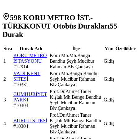
598 KORU METRO İST.-
TÜRKKONUT Otobüs Durakları
55
Durak
Sıra
Durak Adı
İlçe
Yön
Özellikler
KORU METRO
Koru Mh.Mh.Banga
1
İSTASYONU
Bandhu Şeyh Mucibur
Gidiş
#
12914
Rahman Blv.Çankaya
VADİ KENT
Koru Mh.Banga Bandhu
2
SİTESİ
Şeyh Mucibur Rahman
Gidiş
#
10331
Blv.Çankaya
Prof.Dr.Ahmet Taner
CUMHURİYET
Kışlalı Mh.Banga Bandhu
3
PARKI
Gidiş
Şeyh Mucibur Rahman
#
10303
Blv.Çankaya
Prof.Dr.Ahmet Taner
BURCU SİTESİ
Kışlalı Mh.Banga Bandhu
4
Gidiş
#
10304
Şeyh Mucibur Rahman
Blv.Çankaya
Prof.Dr.Ahmet Taner