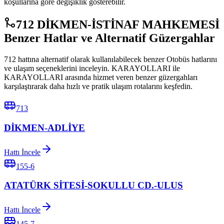
koşullarına göre değişiklik gösterebilir.
712 DİKMEN-İSTİNAF MAHKEMESİ
Benzer Hatlar ve Alternatif Güzergahlar
712 hattına alternatif olarak kullanılabilecek benzer Otobüs hatlarını
ve ulaşım seçeneklerini inceleyin. KARAYOLLARI ile
KARAYOLLARI arasında hizmet veren benzer güzergahları
karşılaştırarak daha hızlı ve pratik ulaşım rotalarını keşfedin.
713
DİKMEN-ADLİYE
Hattı İncele
155-6
ATATÜRK SİTESİ-SOKULLU CD.-ULUS
Hattı İncele
145-7