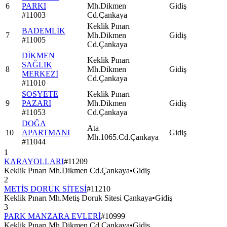
6
PARKI
Mh.Dikmen
Gidiş
#
11003
Cd.Çankaya
Keklik Pınarı
BADEMLİK
7
Mh.Dikmen
Gidiş
#
11005
Cd.Çankaya
DİKMEN
Keklik Pınarı
SAĞLIK
8
Mh.Dikmen
Gidiş
MERKEZİ
Cd.Çankaya
#
11010
SOSYETE
Keklik Pınarı
9
PAZARI
Mh.Dikmen
Gidiş
#
11053
Cd.Çankaya
DOĞA
Ata
10
APARTMANI
Gidiş
Mh.1065.Cd.Çankaya
#
11044
1
KARAYOLLARI
#
11209
Keklik Pınarı Mh.Dikmen Cd.Çankaya
•
Gidiş
2
METİŞ DORUK SİTESİ
#
11210
Keklik Pınarı Mh.Metiş Doruk Sitesi Çankaya
•
Gidiş
3
PARK MANZARA EVLERİ
#
10999
Keklik Pınarı Mh.Dikmen Cd.Çankaya
•
Gidiş