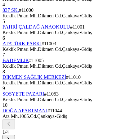
4
837 SK.
#
11000
Keklik Pınarı Mh.Dikmen Cd.Çankaya
•
Gidiş
5
FAHRİ ÇALDAĞ ANAOKULU
#
11001
Keklik Pınarı Mh.Dikmen Cd.Çankaya
•
Gidiş
6
ATATÜRK PARKI
#
11003
Keklik Pınarı Mh.Dikmen Cd.Çankaya
•
Gidiş
7
BADEMLİK
#
11005
Keklik Pınarı Mh.Dikmen Cd.Çankaya
•
Gidiş
8
DİKMEN SAĞLIK MERKEZİ
#
11010
Keklik Pınarı Mh.Dikmen Cd.Çankaya
•
Gidiş
9
SOSYETE PAZARI
#
11053
Keklik Pınarı Mh.Dikmen Cd.Çankaya
•
Gidiş
10
DOĞA APARTMANI
#
11044
Ata Mh.1065.Cd.Çankaya
•
Gidiş
1
/
4