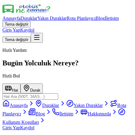
Anasayfa
Duraklar
Yakın Duraklar
Rota Planlayıcı
Blog
İletişim
Tema değiştir
Giriş Yap
Kaydol
Tema değiştir
Hızlı Yardım
Bugün Yolculuk Nereye?
Hızlı Bul
Hat
Durak
Anasayfa
Duraklar
Yakın Duraklar
Rota
Planlayıcı
Blog
İletişim
Hakkımızda
Kullanım Koşulları
Giriş Yap
Kaydol