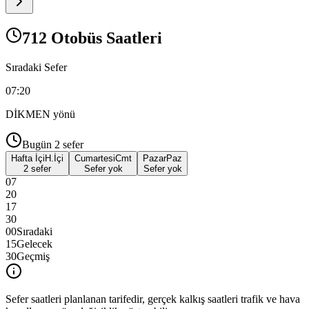
712 Otobüs Saatleri
Sıradaki Sefer
07:20
DİKMEN
yönü
Bugün
2
sefer
Hafta İçi
H.İçi
Cumartesi
Cmt
Pazar
Paz
2 sefer
Sefer yok
Sefer yok
07
20
17
30
00
Sıradaki
15
Gelecek
30
Geçmiş
Sefer saatleri planlanan tarifedir, gerçek kalkış saatleri trafik ve hava