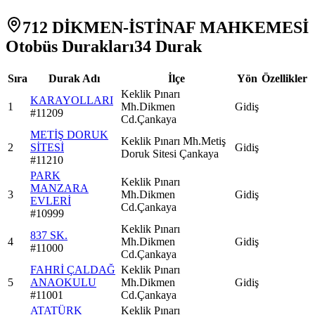
712 DİKMEN-İSTİNAF MAHKEMESİ
Otobüs Durakları
34
Durak
Sıra
Durak Adı
İlçe
Yön
Özellikler
Keklik Pınarı
KARAYOLLARI
1
Mh.Dikmen
Gidiş
#
11209
Cd.Çankaya
METİŞ DORUK
Keklik Pınarı Mh.Metiş
2
SİTESİ
Gidiş
Doruk Sitesi Çankaya
#
11210
PARK
Keklik Pınarı
MANZARA
3
Mh.Dikmen
Gidiş
EVLERİ
Cd.Çankaya
#
10999
Keklik Pınarı
837 SK.
4
Mh.Dikmen
Gidiş
#
11000
Cd.Çankaya
FAHRİ ÇALDAĞ
Keklik Pınarı
5
ANAOKULU
Mh.Dikmen
Gidiş
#
11001
Cd.Çankaya
ATATÜRK
Keklik Pınarı