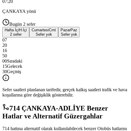
07:20
ÇANKAYA
yönü
Bugün
2
sefer
Hafta İçi
H.İçi
Cumartesi
Cmt
Pazar
Paz
2 sefer
Sefer yok
Sefer yok
07
20
16
50
00
Sıradaki
15
Gelecek
30
Geçmiş
Sefer saatleri planlanan tarifedir, gerçek kalkış saatleri trafik ve hava
koşullarına göre değişiklik gösterebilir.
714 ÇANKAYA-ADLİYE Benzer
Hatlar ve Alternatif Güzergahlar
714 hattına alternatif olarak kullanılabilecek benzer Otobüs hatlarını