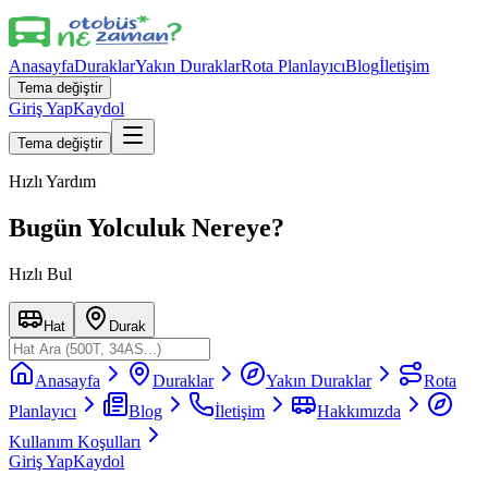
Anasayfa
Duraklar
Yakın Duraklar
Rota Planlayıcı
Blog
İletişim
Tema değiştir
Giriş Yap
Kaydol
Tema değiştir
Hızlı Yardım
Bugün Yolculuk Nereye?
Hızlı Bul
Hat
Durak
Anasayfa
Duraklar
Yakın Duraklar
Rota
Planlayıcı
Blog
İletişim
Hakkımızda
Kullanım Koşulları
Giriş Yap
Kaydol