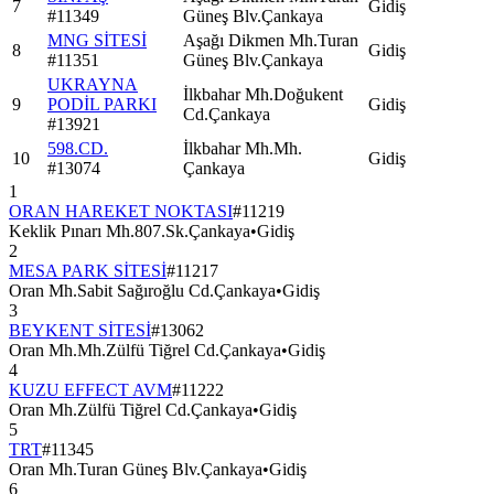
7
Gidiş
#
11349
Güneş Blv.Çankaya
MNG SİTESİ
Aşağı Dikmen Mh.Turan
8
Gidiş
#
11351
Güneş Blv.Çankaya
UKRAYNA
İlkbahar Mh.Doğukent
9
PODİL PARKI
Gidiş
Cd.Çankaya
#
13921
598.CD.
İlkbahar Mh.Mh.
10
Gidiş
#
13074
Çankaya
1
ORAN HAREKET NOKTASI
#
11219
Keklik Pınarı Mh.807.Sk.Çankaya
•
Gidiş
2
MESA PARK SİTESİ
#
11217
Oran Mh.Sabit Sağıroğlu Cd.Çankaya
•
Gidiş
3
BEYKENT SİTESİ
#
13062
Oran Mh.Mh.Zülfü Tiğrel Cd.Çankaya
•
Gidiş
4
KUZU EFFECT AVM
#
11222
Oran Mh.Zülfü Tiğrel Cd.Çankaya
•
Gidiş
5
TRT
#
11345
Oran Mh.Turan Güneş Blv.Çankaya
•
Gidiş
6