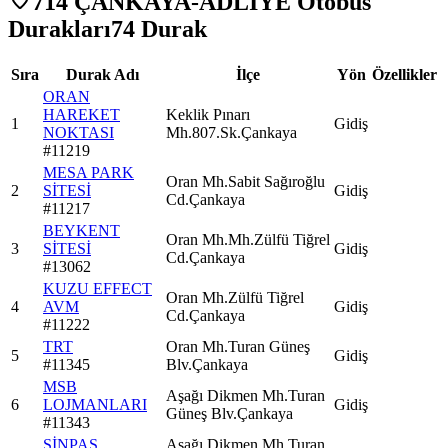
714 ÇANKAYA-ADLİYE Otobüs
Durakları
74
Durak
Sıra
Durak Adı
İlçe
Yön
Özellikler
ORAN
HAREKET
Keklik Pınarı
1
Gidiş
NOKTASI
Mh.807.Sk.Çankaya
#
11219
MESA PARK
Oran Mh.Sabit Sağıroğlu
2
SİTESİ
Gidiş
Cd.Çankaya
#
11217
BEYKENT
Oran Mh.Mh.Zülfü Tiğrel
3
SİTESİ
Gidiş
Cd.Çankaya
#
13062
KUZU EFFECT
Oran Mh.Zülfü Tiğrel
4
AVM
Gidiş
Cd.Çankaya
#
11222
TRT
Oran Mh.Turan Güneş
5
Gidiş
#
11345
Blv.Çankaya
MSB
Aşağı Dikmen Mh.Turan
6
LOJMANLARI
Gidiş
Güneş Blv.Çankaya
#
11343
SİNPAŞ
Aşağı Dikmen Mh.Turan