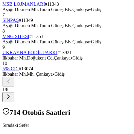
MSB LOJMANLARI
#
11343
Aşağı Dikmen Mh.Turan Güneş Blv.Çankaya
•
Gidiş
7
SİNPAŞ
#
11349
Aşağı Dikmen Mh.Turan Güneş Blv.Çankaya
•
Gidiş
8
MNG SİTESİ
#
11351
Aşağı Dikmen Mh.Turan Güneş Blv.Çankaya
•
Gidiş
9
UKRAYNA PODİL PARKI
#
13921
İlkbahar Mh.Doğukent Cd.Çankaya
•
Gidiş
10
598.CD.
#
13074
İlkbahar Mh.Mh. Çankaya
•
Gidiş
1
/
8
714 Otobüs Saatleri
Sıradaki Sefer