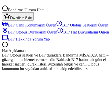
Bandırma Ulaşım Hattı
Favorilere Ekle
B17
Canlı Konumlarını Öğren
B17
Otobüs
Saatlerini Öğren
B17
Otobüs
Duraklarını Öğren
B17
Hat Duyurularını Öğren
B17
Hakkında Yorum Yap
Hat Açıklaması
B17 Otobüs saatleri ve B17 durakları. Bandırma MİSAKÇA hattı –
güzergahında hizmet vermektedir. Balıkesir B17 hattına ait güncel
hareket saatleri, durak listesi, güzergah bilgisi ve canlı Otobüs
konumunu bu sayfadan anlık olarak takip edebilirsiniz.