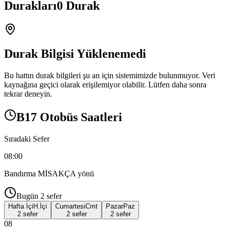
Durakları
0
Durak
Durak Bilgisi Yüklenemedi
Bu hattın durak bilgileri şu an için sistemimizde bulunmuyor. Veri
kaynağına geçici olarak erişilemiyor olabilir. Lütfen daha sonra
tekrar deneyin.
B17 Otobüs Saatleri
Sıradaki Sefer
08:00
Bandırma MİSAKÇA
yönü
Bugün
2
sefer
Hafta İçi
H.İçi
Cumartesi
Cmt
Pazar
Paz
2 sefer
2 sefer
2 sefer
08