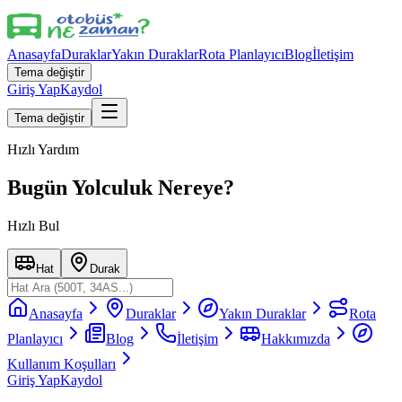
Anasayfa
Duraklar
Yakın Duraklar
Rota Planlayıcı
Blog
İletişim
Tema değiştir
Giriş Yap
Kaydol
Tema değiştir
Hızlı Yardım
Bugün Yolculuk Nereye?
Hızlı Bul
Hat
Durak
Anasayfa
Duraklar
Yakın Duraklar
Rota
Planlayıcı
Blog
İletişim
Hakkımızda
Kullanım Koşulları
Giriş Yap
Kaydol