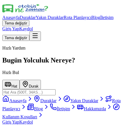
Anasayfa
Duraklar
Yakın Duraklar
Rota Planlayıcı
Blog
İletişim
Tema değiştir
Giriş Yap
Kaydol
Tema değiştir
Hızlı Yardım
Bugün Yolculuk Nereye?
Hızlı Bul
Hat
Durak
Anasayfa
Duraklar
Yakın Duraklar
Rota
Planlayıcı
Blog
İletişim
Hakkımızda
Kullanım Koşulları
Giriş Yap
Kaydol