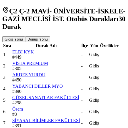
Ç2 Ç-2 MAVİ- ÜNİVERSİTE-İSKELE-
GAZİ MECLİSİ İST. Otobüs Durakları
30
Durak
Gidiş Yönü
Dönüş Yönü
Sıra
Durak Adı
İlçe
Yön
Özellikler
ELBİ KYK
1
-
Gidiş
#
449
VİSTA PREMİUM
2
-
Gidiş
#
305
ARDES YURDU
3
-
Gidiş
#
450
YABANCI DİLLER MYO
4
-
Gidiş
#
390
GÜZEL SANATLAR FAKÜLTESİ
5
-
Gidiş
#
298
Ösem
6
-
Gidiş
#
3
SİYASAL BİLİMLER FAKÜLTESİ
7
-
Gidiş
#
391