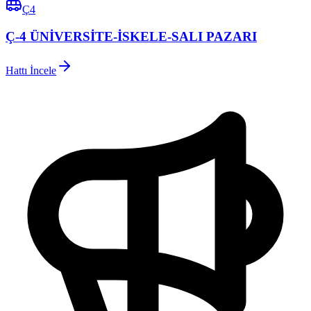
Ç4
Ç-4 ÜNİVERSİTE-İSKELE-SALI PAZARI
Hattı İncele