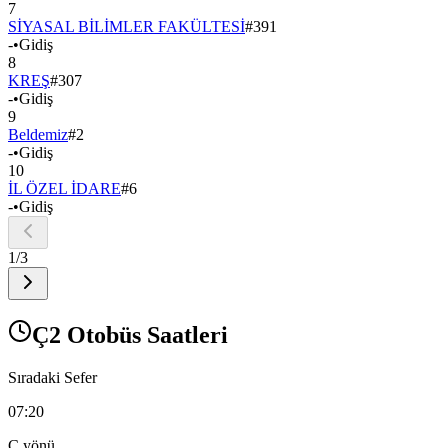
7
SİYASAL BİLİMLER FAKÜLTESİ
#
391
-
•
Gidiş
8
KREŞ
#
307
-
•
Gidiş
9
Beldemiz
#
2
-
•
Gidiş
10
İL ÖZEL İDARE
#
6
-
•
Gidiş
1
/
3
Ç2 Otobüs Saatleri
Sıradaki Sefer
07:20
Ç
yönü