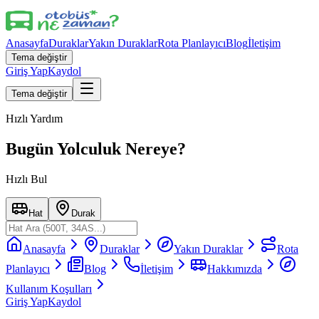
Anasayfa
Duraklar
Yakın Duraklar
Rota Planlayıcı
Blog
İletişim
Tema değiştir
Giriş Yap
Kaydol
Tema değiştir
Hızlı Yardım
Bugün Yolculuk Nereye?
Hızlı Bul
Hat
Durak
Anasayfa
Duraklar
Yakın Duraklar
Rota
Planlayıcı
Blog
İletişim
Hakkımızda
Kullanım Koşulları
Giriş Yap
Kaydol