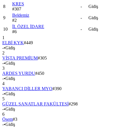
KREŞ
8
-
Gidiş
#
307
Beldemiz
9
-
Gidiş
#
2
İL ÖZEL İDARE
10
-
Gidiş
#
6
1
ELBİ KYK
#
449
-
•
Gidiş
2
VİSTA PREMİUM
#
305
-
•
Gidiş
3
ARDES YURDU
#
450
-
•
Gidiş
4
YABANCI DİLLER MYO
#
390
-
•
Gidiş
5
GÜZEL SANATLAR FAKÜLTESİ
#
298
-
•
Gidiş
6
Ösem
#
3
-
•
Gidiş