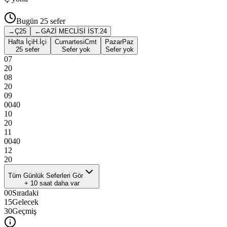
Bugün
25
sefer
→
Ç
25
←
GAZİ MECLİSİ İST.
24
Hafta İçi
H.İçi
Cumartesi
Cmt
Pazar
Paz
25 sefer
Sefer yok
Sefer yok
07
20
08
20
09
00
40
10
20
11
00
40
12
20
Tüm Günlük Seferleri Gör
+
10
saat daha var
00
Sıradaki
15
Gelecek
30
Geçmiş