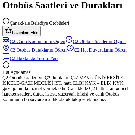
Otobüs Saatleri ve Durakları
Çanakkale Belediye Otobüsleri
Favorilere Ekle
Ç2
Canlı Konumlarını Öğren
Ç2
Otobüs
Saatlerini Öğren
Ç2
Otobüs
Duraklarını Öğren
Ç2
Hat Duyurularını Öğren
Ç2
Hakkında Yorum Yap
Hat Açıklaması
Ç2 Otobüs saatleri ve Ç2 durakları. Ç-2 MAVİ- ÜNİVERSİTE-
İSKELE-GAZİ MECLİSİ İST. hattı ELBİ KYK – ELBİ KYK
güzergahında hizmet vermektedir. Çanakkale Ç2 hattına ait güncel
hareket saatleri, durak listesi, güzergah bilgisi ve canlı Otobüs
konumunu bu sayfadan anlık olarak takip edebilirsiniz.