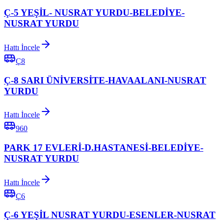
Ç-5 YEŞİL- NUSRAT YURDU-BELEDİYE-
NUSRAT YURDU
Hattı İncele
Ç8
Ç-8 SARI ÜNİVERSİTE-HAVAALANI-NUSRAT
YURDU
Hattı İncele
960
PARK 17 EVLERİ-D.HASTANESİ-BELEDİYE-
NUSRAT YURDU
Hattı İncele
Ç6
Ç-6 YEŞİL NUSRAT YURDU-ESENLER-NUSRAT