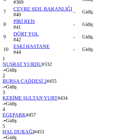
#
369
ÇEVRE ŞEH. BAKANLIĞI
7
-
Gidiş
#
40
PİRİ REİS
8
-
Gidiş
#
41
DÖRT YOL
9
-
Gidiş
#
42
ESKİ HASTANE
10
-
Gidiş
#
44
1
NUSRAT YURDU
#
332
-
•
Gidiş
2
BURSA CADDESİ 2
#
455
-
•
Gidiş
3
KERİME SULTAN YURT
#
434
-
•
Gidiş
4
EGEPARK
#
457
-
•
Gidiş
5
HAL DURAĞI
#
453
-
•
Gidiş