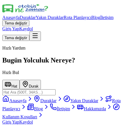
Anasayfa
Duraklar
Yakın Duraklar
Rota Planlayıcı
Blog
İletişim
Tema değiştir
Giriş Yap
Kaydol
Tema değiştir
Hızlı Yardım
Bugün Yolculuk Nereye?
Hızlı Bul
Hat
Durak
Anasayfa
Duraklar
Yakın Duraklar
Rota
Planlayıcı
Blog
İletişim
Hakkımızda
Kullanım Koşulları
Giriş Yap
Kaydol