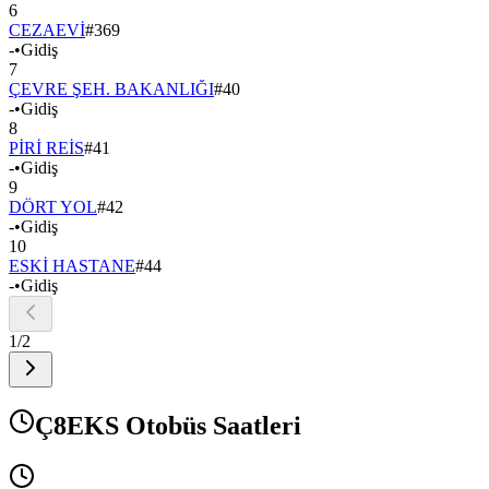
6
CEZAEVİ
#
369
-
•
Gidiş
7
ÇEVRE ŞEH. BAKANLIĞI
#
40
-
•
Gidiş
8
PİRİ REİS
#
41
-
•
Gidiş
9
DÖRT YOL
#
42
-
•
Gidiş
10
ESKİ HASTANE
#
44
-
•
Gidiş
1
/
2
Ç8EKS Otobüs Saatleri