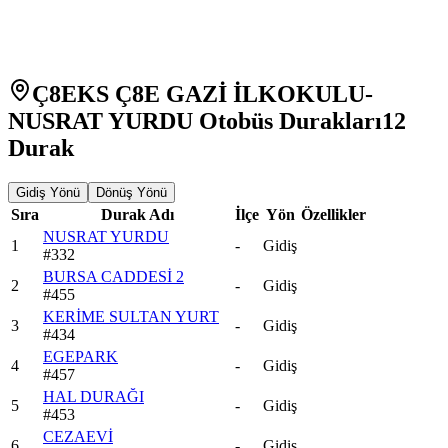
Ç8EKS Ç8E GAZİ İLKOKULU-
NUSRAT YURDU Otobüs Durakları
12
Durak
Gidiş Yönü
Dönüş Yönü
Sıra
Durak Adı
İlçe
Yön
Özellikler
NUSRAT YURDU
1
-
Gidiş
#
332
BURSA CADDESİ 2
2
-
Gidiş
#
455
KERİME SULTAN YURT
3
-
Gidiş
#
434
EGEPARK
4
-
Gidiş
#
457
HAL DURAĞI
5
-
Gidiş
#
453
CEZAEVİ
6
-
Gidiş