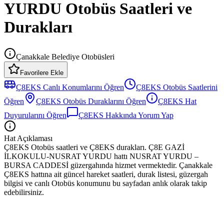
YURDU Otobüs Saatleri ve
Durakları
Çanakkale Belediye Otobüsleri
Favorilere Ekle
Ç8EKS
Canlı Konumlarını Öğren
Ç8EKS
Otobüs
Saatlerini
Öğren
Ç8EKS
Otobüs
Duraklarını Öğren
Ç8EKS
Hat
Duyurularını Öğren
Ç8EKS
Hakkında Yorum Yap
Hat Açıklaması
Ç8EKS Otobüs saatleri ve Ç8EKS durakları. Ç8E GAZİ
İLKOKULU-NUSRAT YURDU hattı NUSRAT YURDU –
BURSA CADDESİ güzergahında hizmet vermektedir. Çanakkale
Ç8EKS hattına ait güncel hareket saatleri, durak listesi, güzergah
bilgisi ve canlı Otobüs konumunu bu sayfadan anlık olarak takip
edebilirsiniz.