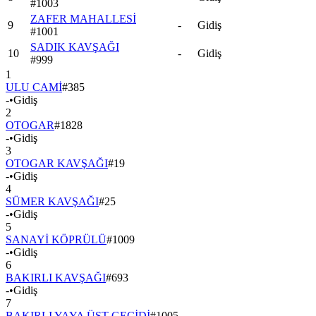
#
1003
ZAFER MAHALLESİ
9
-
Gidiş
#
1001
SADIK KAVŞAĞI
10
-
Gidiş
#
999
1
ULU CAMİ
#
385
-
•
Gidiş
2
OTOGAR
#
1828
-
•
Gidiş
3
OTOGAR KAVŞAĞI
#
19
-
•
Gidiş
4
SÜMER KAVŞAĞI
#
25
-
•
Gidiş
5
SANAYİ KÖPRÜLÜ
#
1009
-
•
Gidiş
6
BAKIRLI KAVŞAĞI
#
693
-
•
Gidiş
7
BAKIRLI YAYA ÜST GEÇİDİ
#
1005