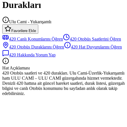
Durakları
Ulu Cami - Yukarışamlı
Favorilere Ekle
420
Canlı Konumlarını Öğren
420
Otobüs
Saatlerini Öğren
420
Otobüs
Duraklarını Öğren
420
Hat Duyurularını Öğren
420
Hakkında Yorum Yap
Hat Açıklaması
420 Otobüs saatleri ve 420 durakları. Ulu Cami-Üzerlik-Yukarışamlı
hattı ULU CAMİ – ULU CAMİ güzergahında hizmet vermektedir.
Denizli 420 hattına ait güncel hareket saatleri, durak listesi, güzergah
bilgisi ve canlı Otobüs konumunu bu sayfadan anlık olarak takip
edebilirsiniz.