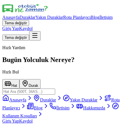
Anasayfa
Duraklar
Yakın Duraklar
Rota Planlayıcı
Blog
İletişim
Tema değiştir
Giriş Yap
Kaydol
Tema değiştir
Hızlı Yardım
Bugün Yolculuk Nereye?
Hızlı Bul
Hat
Durak
Anasayfa
Duraklar
Yakın Duraklar
Rota
Planlayıcı
Blog
İletişim
Hakkımızda
Kullanım Koşulları
Giriş Yap
Kaydol