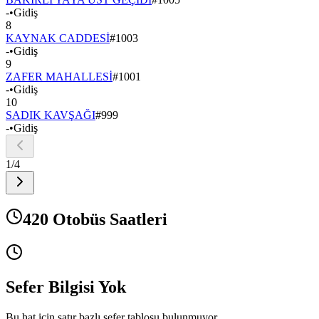
-
•
Gidiş
8
KAYNAK CADDESİ
#
1003
-
•
Gidiş
9
ZAFER MAHALLESİ
#
1001
-
•
Gidiş
10
SADIK KAVŞAĞI
#
999
-
•
Gidiş
1
/
4
420 Otobüs Saatleri
Sefer Bilgisi Yok
Bu hat için satır bazlı sefer tablosu bulunmuyor.