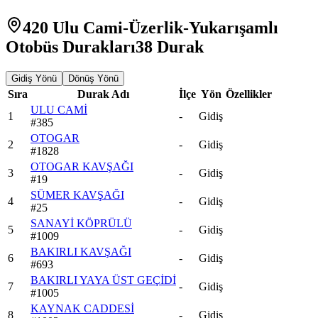
420 Ulu Cami-Üzerlik-Yukarışamlı
Otobüs Durakları
38
Durak
Gidiş Yönü
Dönüş Yönü
Sıra
Durak Adı
İlçe
Yön
Özellikler
ULU CAMİ
1
-
Gidiş
#
385
OTOGAR
2
-
Gidiş
#
1828
OTOGAR KAVŞAĞI
3
-
Gidiş
#
19
SÜMER KAVŞAĞI
4
-
Gidiş
#
25
SANAYİ KÖPRÜLÜ
5
-
Gidiş
#
1009
BAKIRLI KAVŞAĞI
6
-
Gidiş
#
693
BAKIRLI YAYA ÜST GEÇİDİ
7
-
Gidiş
#
1005
KAYNAK CADDESİ
8
-
Gidiş