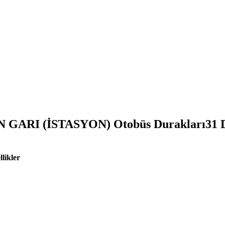
 GARI (İSTASYON) Otobüs Durakları
31
D
llikler