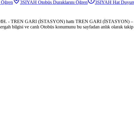
i Öğren
3SIYAH
Otobüs
Duraklarını Öğren
3SIYAH
Hat Duyuru
U MH. - TREN GARI (İSTASYON) hattı TREN GARI (İSTASYON) – 
üzergah bilgisi ve canlı Otobüs konumunu bu sayfadan anlık olarak takip 