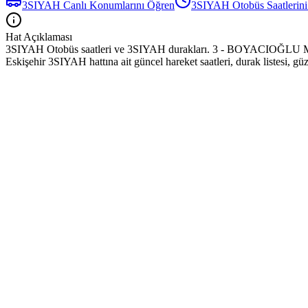
3SIYAH
Canlı Konumlarını Öğren
3SIYAH
Otobüs
Saatlerin
Hat Açıklaması
3SIYAH Otobüs saatleri ve 3SIYAH durakları. 3 - BOYACIOĞL
Eskişehir 3SIYAH hattına ait güncel hareket saatleri, durak listesi, g