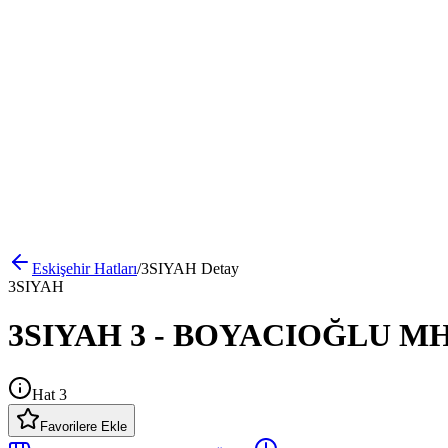
Eskişehir
Hatları
/
3SIYAH
Detay
3SIYAH
3SIYAH 3 - BOYACIOĞLU MH. 
Hat 3
Favorilere Ekle