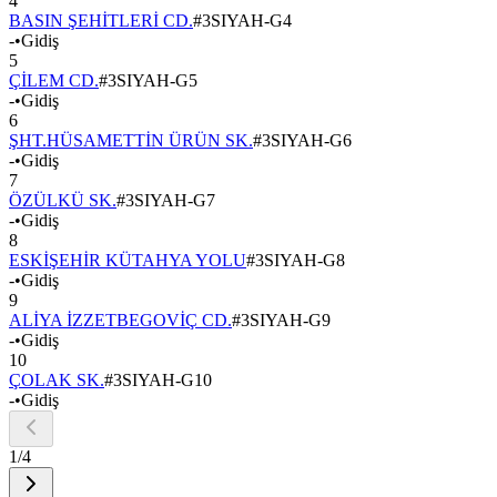
4
BASIN ŞEHİTLERİ CD.
#
3SIYAH-G4
-
•
Gidiş
5
ÇİLEM CD.
#
3SIYAH-G5
-
•
Gidiş
6
ŞHT.HÜSAMETTİN ÜRÜN SK.
#
3SIYAH-G6
-
•
Gidiş
7
ÖZÜLKÜ SK.
#
3SIYAH-G7
-
•
Gidiş
8
ESKİŞEHİR KÜTAHYA YOLU
#
3SIYAH-G8
-
•
Gidiş
9
ALİYA İZZETBEGOVİÇ CD.
#
3SIYAH-G9
-
•
Gidiş
10
ÇOLAK SK.
#
3SIYAH-G10
-
•
Gidiş
1
/
4