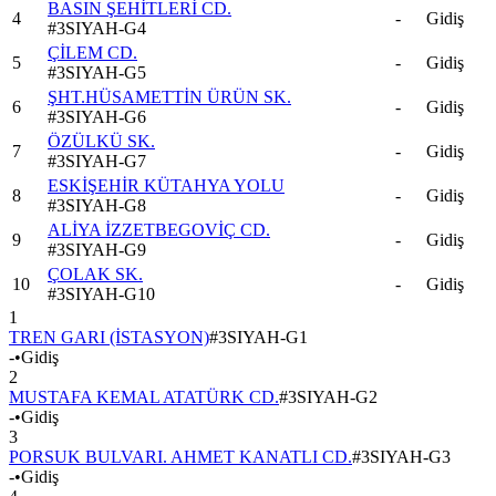
BASIN ŞEHİTLERİ CD.
4
-
Gidiş
#
3SIYAH-G4
ÇİLEM CD.
5
-
Gidiş
#
3SIYAH-G5
ŞHT.HÜSAMETTİN ÜRÜN SK.
6
-
Gidiş
#
3SIYAH-G6
ÖZÜLKÜ SK.
7
-
Gidiş
#
3SIYAH-G7
ESKİŞEHİR KÜTAHYA YOLU
8
-
Gidiş
#
3SIYAH-G8
ALİYA İZZETBEGOVİÇ CD.
9
-
Gidiş
#
3SIYAH-G9
ÇOLAK SK.
10
-
Gidiş
#
3SIYAH-G10
1
TREN GARI (İSTASYON)
#
3SIYAH-G1
-
•
Gidiş
2
MUSTAFA KEMAL ATATÜRK CD.
#
3SIYAH-G2
-
•
Gidiş
3
PORSUK BULVARI. AHMET KANATLI CD.
#
3SIYAH-G3
-
•
Gidiş