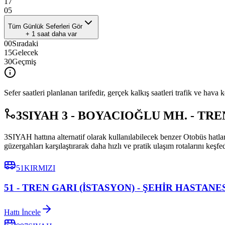
17
05
Tüm Günlük Seferleri Gör
+
1
saat daha var
00
Sıradaki
15
Gelecek
30
Geçmiş
Sefer saatleri planlanan tarifedir, gerçek kalkış saatleri trafik ve hava k
3SIYAH 3 - BOYACIOĞLU MH. - TREN G
3SIYAH hattına alternatif olarak kullanılabilecek benzer Otobüs 
güzergahları karşılaştırarak daha hızlı ve pratik ulaşım rotalarını keşfe
51KIRMIZI
51 - TREN GARI (İSTASYON) - ŞEHİR HASTANE
Hattı İncele