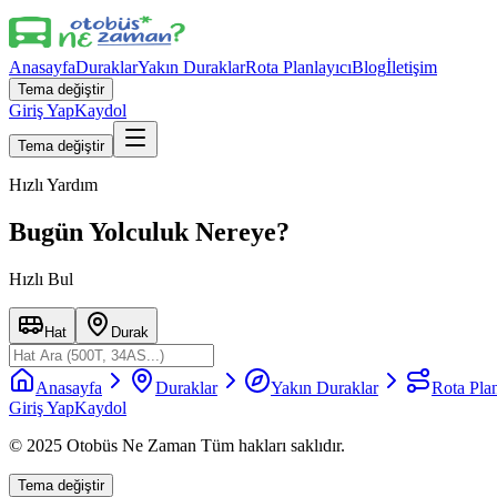
Anasayfa
Duraklar
Yakın Duraklar
Rota Planlayıcı
Blog
İletişim
Tema değiştir
Giriş Yap
Kaydol
Tema değiştir
Hızlı Yardım
Bugün Yolculuk Nereye?
Hızlı Bul
Hat
Durak
Anasayfa
Duraklar
Yakın Duraklar
Rota Plan
Giriş Yap
Kaydol
© 2025 Otobüs Ne Zaman Tüm hakları saklıdır.
Tema değiştir