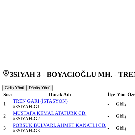
3SIYAH 3 - BOYACIOĞLU MH. - TREN
Gidiş Yönü
Dönüş Yönü
Sıra
Durak Adı
İlçe
Yön
Öze
TREN GARI (İSTASYON)
1
-
Gidiş
#
3SIYAH-G1
MUSTAFA KEMAL ATATÜRK CD.
2
-
Gidiş
#
3SIYAH-G2
PORSUK BULVARI. AHMET KANATLI CD.
3
-
Gidiş
#
3SIYAH-G3