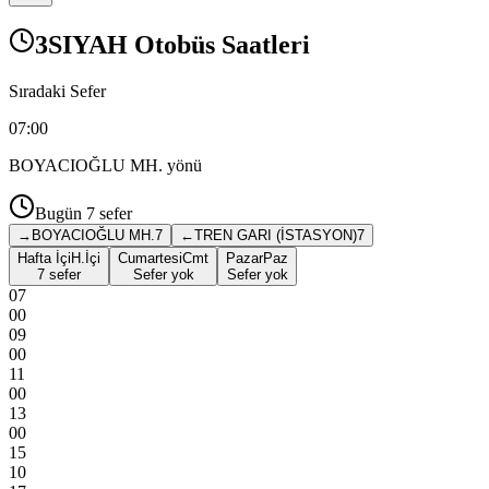
3SIYAH Otobüs Saatleri
Sıradaki Sefer
07:00
BOYACIOĞLU MH.
yönü
Bugün
7
sefer
→
BOYACIOĞLU MH.
7
←
TREN GARI (İSTASYON)
7
Hafta İçi
H.İçi
Cumartesi
Cmt
Pazar
Paz
7 sefer
Sefer yok
Sefer yok
07
00
09
00
11
00
13
00
15
10