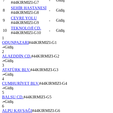
7
-
Gidiş
#
44KIRMIZI-G7
ŞEHİR HASTANESİ
8
-
Gidiş
#
44KIRMIZI-G8
ÇEVRE YOLU
9
-
Gidiş
#
44KIRMIZI-G9
TEKNOLOJİ CD.
10
-
Gidiş
#
44KIRMIZI-G10
1
ODUNPAZARI
#
44KIRMIZI-G1
-
•
Gidiş
2
ALAEDDİN CD.
#
44KIRMIZI-G2
-
•
Gidiş
3
ATATÜRK BLV.
#
44KIRMIZI-G3
-
•
Gidiş
4
CUMHURİYET BLV.
#
44KIRMIZI-G4
-
•
Gidiş
5
BALSU CD.
#
44KIRMIZI-G5
-
•
Gidiş
6
ALPU KAVŞAĞI
#
44KIRMIZI-G6