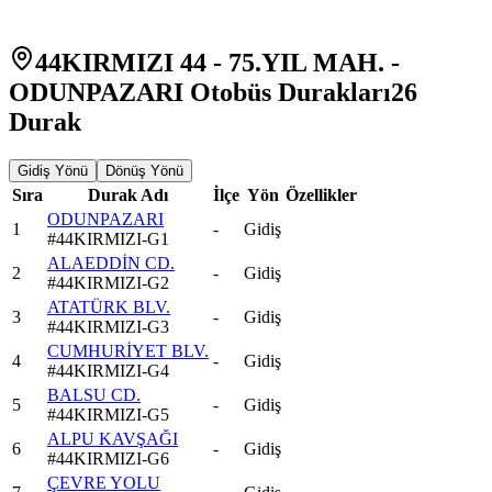
44KIRMIZI 44 - 75.YIL MAH. -
ODUNPAZARI Otobüs Durakları
26
Durak
Gidiş Yönü
Dönüş Yönü
Sıra
Durak Adı
İlçe
Yön
Özellikler
ODUNPAZARI
1
-
Gidiş
#
44KIRMIZI-G1
ALAEDDİN CD.
2
-
Gidiş
#
44KIRMIZI-G2
ATATÜRK BLV.
3
-
Gidiş
#
44KIRMIZI-G3
CUMHURİYET BLV.
4
-
Gidiş
#
44KIRMIZI-G4
BALSU CD.
5
-
Gidiş
#
44KIRMIZI-G5
ALPU KAVŞAĞI
6
-
Gidiş
#
44KIRMIZI-G6
ÇEVRE YOLU