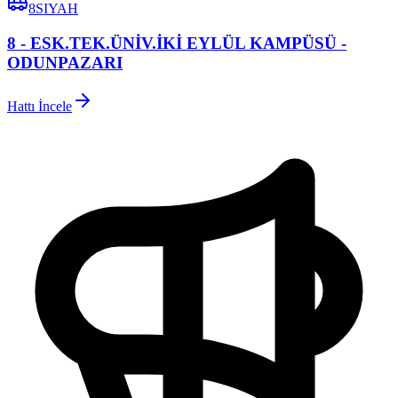
8SIYAH
8 - ESK.TEK.ÜNİV.İKİ EYLÜL KAMPÜSÜ -
ODUNPAZARI
Hattı İncele