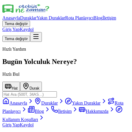
Anasayfa
Duraklar
Yakın Duraklar
Rota Planlayıcı
Blog
İletişim
Tema değiştir
Giriş Yap
Kaydol
Tema değiştir
Hızlı Yardım
Bugün Yolculuk Nereye?
Hızlı Bul
Hat
Durak
Anasayfa
Duraklar
Yakın Duraklar
Rota
Planlayıcı
Blog
İletişim
Hakkımızda
Kullanım Koşulları
Giriş Yap
Kaydol