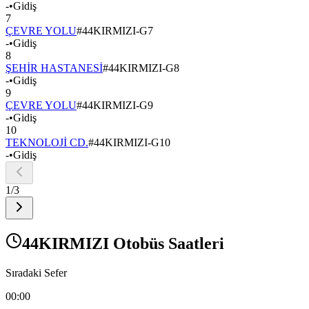
-
•
Gidiş
7
ÇEVRE YOLU
#
44KIRMIZI-G7
-
•
Gidiş
8
ŞEHİR HASTANESİ
#
44KIRMIZI-G8
-
•
Gidiş
9
ÇEVRE YOLU
#
44KIRMIZI-G9
-
•
Gidiş
10
TEKNOLOJİ CD.
#
44KIRMIZI-G10
-
•
Gidiş
1
/
3
44KIRMIZI Otobüs Saatleri
Sıradaki Sefer
00:00