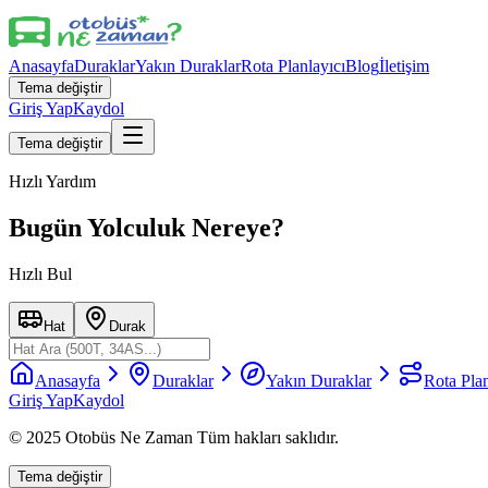
Anasayfa
Duraklar
Yakın Duraklar
Rota Planlayıcı
Blog
İletişim
Tema değiştir
Giriş Yap
Kaydol
Tema değiştir
Hızlı Yardım
Bugün Yolculuk Nereye?
Hızlı Bul
Hat
Durak
Anasayfa
Duraklar
Yakın Duraklar
Rota Plan
Giriş Yap
Kaydol
© 2025 Otobüs Ne Zaman Tüm hakları saklıdır.
Tema değiştir