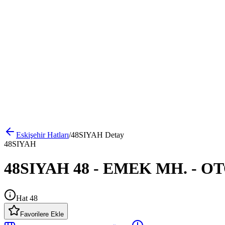
Eskişehir
Hatları
/
48SIYAH
Detay
48SIYAH
48SIYAH 48 - EMEK MH. - OTO
Hat 48
Favorilere Ekle