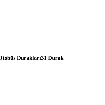
obüs Durakları
31
Durak