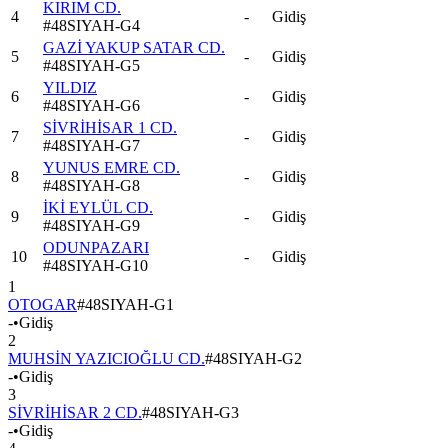
KIRIM CD.
4
-
Gidiş
#
48SIYAH-G4
GAZİ YAKUP SATAR CD.
5
-
Gidiş
#
48SIYAH-G5
YILDIZ
6
-
Gidiş
#
48SIYAH-G6
SİVRİHİSAR 1 CD.
7
-
Gidiş
#
48SIYAH-G7
YUNUS EMRE CD.
8
-
Gidiş
#
48SIYAH-G8
İKİ EYLÜL CD.
9
-
Gidiş
#
48SIYAH-G9
ODUNPAZARI
10
-
Gidiş
#
48SIYAH-G10
1
OTOGAR
#
48SIYAH-G1
-
•
Gidiş
2
MUHSİN YAZICIOĞLU CD.
#
48SIYAH-G2
-
•
Gidiş
3
SİVRİHİSAR 2 CD.
#
48SIYAH-G3
-
•
Gidiş