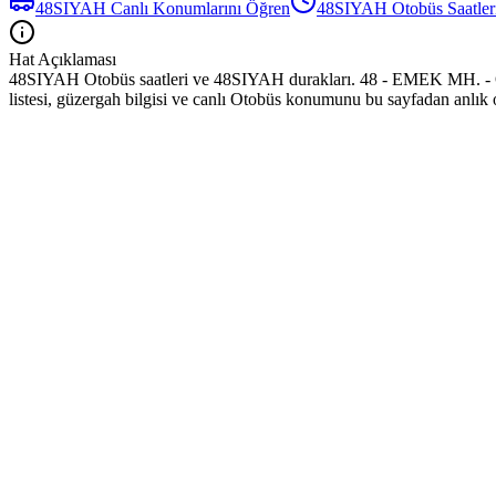
48SIYAH
Canlı Konumlarını Öğren
48SIYAH
Otobüs
Saatler
Hat Açıklaması
48SIYAH Otobüs saatleri ve 48SIYAH durakları. 48 - EMEK MH. - 
listesi, güzergah bilgisi ve canlı Otobüs konumunu bu sayfadan anlık o