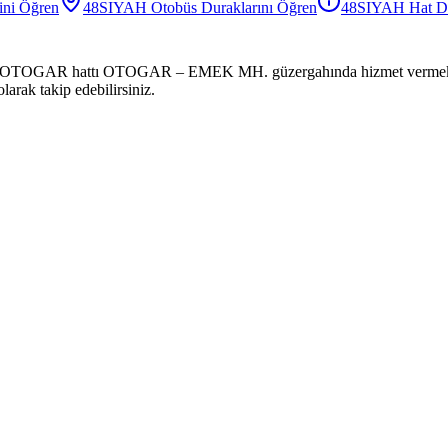
ini Öğren
48SIYAH
Otobüs
Duraklarını Öğren
48SIYAH
Hat Du
OTOGAR hattı OTOGAR – EMEK MH. güzergahında hizmet vermektedir. 
larak takip edebilirsiniz.