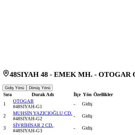
48SIYAH 48 - EMEK MH. - OTOGAR Ot
Gidiş Yönü
Dönüş Yönü
Sıra
Durak Adı
İlçe
Yön
Özellikler
OTOGAR
1
-
Gidiş
#
48SIYAH-G1
MUHSİN YAZICIOĞLU CD.
2
-
Gidiş
#
48SIYAH-G2
SİVRİHİSAR 2 CD.
3
-
Gidiş
#
48SIYAH-G3