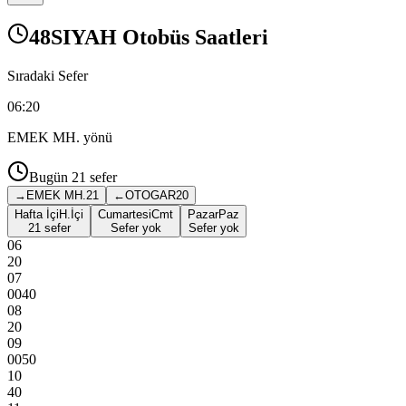
48SIYAH Otobüs Saatleri
Sıradaki Sefer
06:20
EMEK MH.
yönü
Bugün
21
sefer
→
EMEK MH.
21
←
OTOGAR
20
Hafta İçi
H.İçi
Cumartesi
Cmt
Pazar
Paz
21 sefer
Sefer yok
Sefer yok
06
20
07
00
40
08
20
09
00
50
10
40