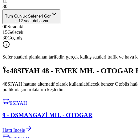
11
30
Tüm Günlük Seferleri Gör
+
12
saat daha var
00
Sıradaki
15
Gelecek
30
Geçmiş
Sefer saatleri planlanan tarifedir, gerçek kalkış saatleri trafik ve hava k
48SIYAH 48 - EMEK MH. - OTOGAR Benz
48SIYAH hattına alternatif olarak kullanılabilecek benzer Otobüs ha
pratik ulaşım rotalarını keşfedin.
9SIYAH
9 - OSMANGAZİ MH. - OTOGAR
Hattı İncele