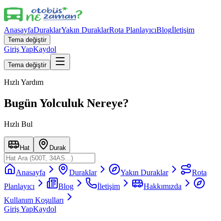
Anasayfa
Duraklar
Yakın Duraklar
Rota Planlayıcı
Blog
İletişim
Tema değiştir
Giriş Yap
Kaydol
Tema değiştir
Hızlı Yardım
Bugün Yolculuk Nereye?
Hızlı Bul
Hat
Durak
Anasayfa
Duraklar
Yakın Duraklar
Rota
Planlayıcı
Blog
İletişim
Hakkımızda
Kullanım Koşulları
Giriş Yap
Kaydol