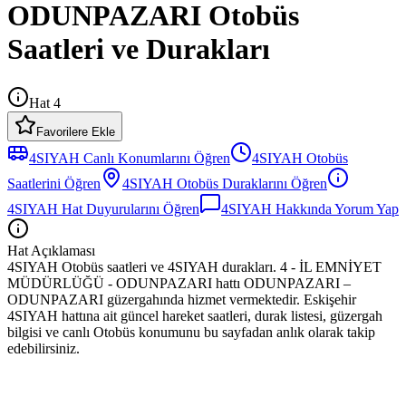
ODUNPAZARI Otobüs
Saatleri ve Durakları
Hat 4
Favorilere Ekle
4SIYAH
Canlı Konumlarını Öğren
4SIYAH
Otobüs
Saatlerini Öğren
4SIYAH
Otobüs
Duraklarını Öğren
4SIYAH
Hat Duyurularını Öğren
4SIYAH
Hakkında Yorum Yap
Hat Açıklaması
4SIYAH Otobüs saatleri ve 4SIYAH durakları. 4 - İL EMNİYET
MÜDÜRLÜĞÜ - ODUNPAZARI hattı ODUNPAZARI –
ODUNPAZARI güzergahında hizmet vermektedir. Eskişehir
4SIYAH hattına ait güncel hareket saatleri, durak listesi, güzergah
bilgisi ve canlı Otobüs konumunu bu sayfadan anlık olarak takip
edebilirsiniz.