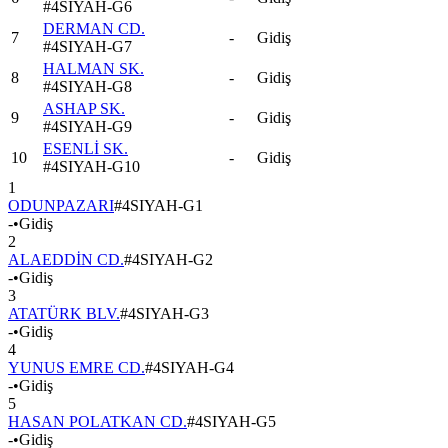
#
4SIYAH-G6
DERMAN CD.
7
-
Gidiş
#
4SIYAH-G7
HALMAN SK.
8
-
Gidiş
#
4SIYAH-G8
ASHAP SK.
9
-
Gidiş
#
4SIYAH-G9
ESENLİ SK.
10
-
Gidiş
#
4SIYAH-G10
1
ODUNPAZARI
#
4SIYAH-G1
-
•
Gidiş
2
ALAEDDİN CD.
#
4SIYAH-G2
-
•
Gidiş
3
ATATÜRK BLV.
#
4SIYAH-G3
-
•
Gidiş
4
YUNUS EMRE CD.
#
4SIYAH-G4
-
•
Gidiş
5
HASAN POLATKAN CD.
#
4SIYAH-G5
-
•
Gidiş