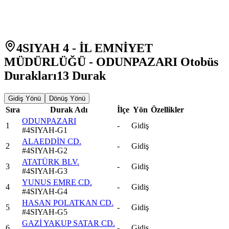
4SIYAH 4 - İL EMNİYET
MÜDÜRLÜĞÜ - ODUNPAZARI Otobüs
Durakları
13
Durak
Gidiş Yönü
Dönüş Yönü
Sıra
Durak Adı
İlçe
Yön
Özellikler
ODUNPAZARI
1
-
Gidiş
#
4SIYAH-G1
ALAEDDİN CD.
2
-
Gidiş
#
4SIYAH-G2
ATATÜRK BLV.
3
-
Gidiş
#
4SIYAH-G3
YUNUS EMRE CD.
4
-
Gidiş
#
4SIYAH-G4
HASAN POLATKAN CD.
5
-
Gidiş
#
4SIYAH-G5
GAZİ YAKUP SATAR CD.
6
-
Gidiş