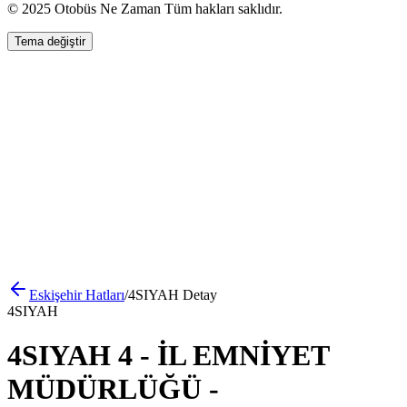
© 2025 Otobüs Ne Zaman Tüm hakları saklıdır.
Tema değiştir
Eskişehir
Hatları
/
4SIYAH
Detay
4SIYAH
4SIYAH 4 - İL EMNİYET
MÜDÜRLÜĞÜ -