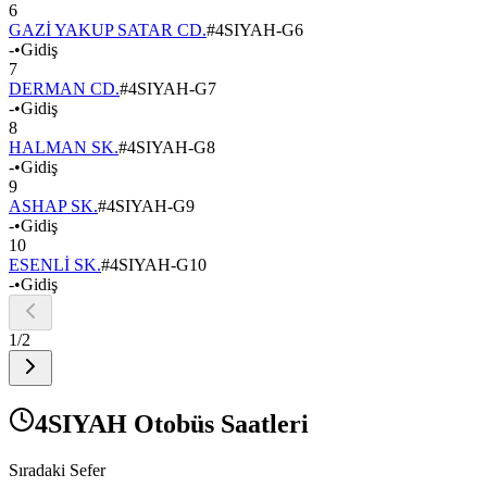
6
GAZİ YAKUP SATAR CD.
#
4SIYAH-G6
-
•
Gidiş
7
DERMAN CD.
#
4SIYAH-G7
-
•
Gidiş
8
HALMAN SK.
#
4SIYAH-G8
-
•
Gidiş
9
ASHAP SK.
#
4SIYAH-G9
-
•
Gidiş
10
ESENLİ SK.
#
4SIYAH-G10
-
•
Gidiş
1
/
2
4SIYAH Otobüs Saatleri
Sıradaki Sefer