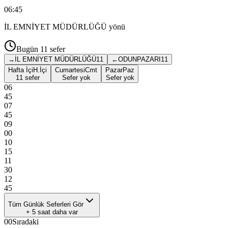
06:45
İL EMNİYET MÜDÜRLÜĞÜ
yönü
Bugün
11
sefer
→
İL EMNİYET MÜDÜRLÜĞÜ
11
←
ODUNPAZARI
11
Hafta İçi
H.İçi
Cumartesi
Cmt
Pazar
Paz
11 sefer
Sefer yok
Sefer yok
06
45
07
45
09
00
10
15
11
30
12
45
Tüm Günlük Seferleri Gör
+
5
saat daha var
00
Sıradaki