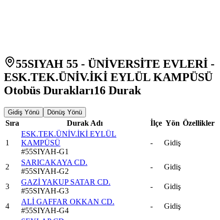
55SIYAH 55 - ÜNİVERSİTE EVLERİ -
ESK.TEK.ÜNİV.İKİ EYLÜL KAMPÜSÜ
Otobüs Durakları
16
Durak
Gidiş Yönü
Dönüş Yönü
Sıra
Durak Adı
İlçe
Yön
Özellikler
ESK.TEK.ÜNİV.İKİ EYLÜL
1
KAMPÜSÜ
-
Gidiş
#
55SIYAH-G1
SARICAKAYA CD.
2
-
Gidiş
#
55SIYAH-G2
GAZİ YAKUP SATAR CD.
3
-
Gidiş
#
55SIYAH-G3
ALİ GAFFAR OKKAN CD.
4
-
Gidiş
#
55SIYAH-G4