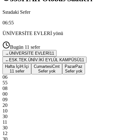
Sıradaki Sefer
06:55
ÜNİVERSİTE EVLERİ
yönü
Bugün
11
sefer
→
ÜNİVERSİTE EVLERİ
11
←
ESK.TEK.ÜNİV.İKİ EYLÜL KAMPÜSÜ
11
Hafta İçi
H.İçi
Cumartesi
Cmt
Pazar
Paz
11 sefer
Sefer yok
Sefer yok
06
55
08
00
09
20
10
30
11
30
12
30