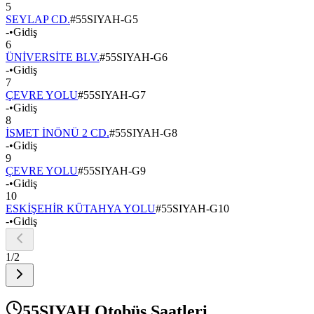
5
SEYLAP CD.
#
55SIYAH-G5
-
•
Gidiş
6
ÜNİVERSİTE BLV.
#
55SIYAH-G6
-
•
Gidiş
7
ÇEVRE YOLU
#
55SIYAH-G7
-
•
Gidiş
8
İSMET İNÖNÜ 2 CD.
#
55SIYAH-G8
-
•
Gidiş
9
ÇEVRE YOLU
#
55SIYAH-G9
-
•
Gidiş
10
ESKİŞEHİR KÜTAHYA YOLU
#
55SIYAH-G10
-
•
Gidiş
1
/
2
55SIYAH Otobüs Saatleri