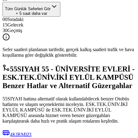
Tüm Günlük Seferleri Gör
+
5
saat daha var
00
Sıradaki
15
Gelecek
30
Geçmiş
Sefer saatleri planlanan tarifedir, gerçek kalkış saatleri trafik ve hava
koşullarına göre değişiklik gösterebilir.
55SIYAH 55 - ÜNİVERSİTE EVLERİ -
ESK.TEK.ÜNİV.İKİ EYLÜL KAMPÜSÜ
Benzer Hatlar ve Alternatif Güzergahlar
55SIYAH hattına alternatif olarak kullanılabilecek benzer Otobüs
hatlarını ve ulaşım seçeneklerini inceleyin. ESK.TEK.ÜNİV.İKİ
EYLÜL KAMPÜSÜ ile ESK.TEK.ÜNİV.İKİ EYLÜL
KAMPÜSÜ arasında hizmet veren benzer güzergahları
karşılaştırarak daha hızlı ve pratik ulaşım rotalarını keşfedin.
4KIRMIZI