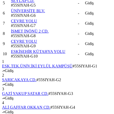
SEYLAP CD.
5
-
Gidiş
#
55SIYAH-G5
ÜNİVERSİTE BLV.
6
-
Gidiş
#
55SIYAH-G6
ÇEVRE YOLU
7
-
Gidiş
#
55SIYAH-G7
İSMET İNÖNÜ 2 CD.
8
-
Gidiş
#
55SIYAH-G8
ÇEVRE YOLU
9
-
Gidiş
#
55SIYAH-G9
ESKİŞEHİR KÜTAHYA YOLU
10
-
Gidiş
#
55SIYAH-G10
1
ESK.TEK.ÜNİV.İKİ EYLÜL KAMPÜSÜ
#
55SIYAH-G1
-
•
Gidiş
2
SARICAKAYA CD.
#
55SIYAH-G2
-
•
Gidiş
3
GAZİ YAKUP SATAR CD.
#
55SIYAH-G3
-
•
Gidiş
4
ALİ GAFFAR OKKAN CD.
#
55SIYAH-G4
-
•
Gidiş