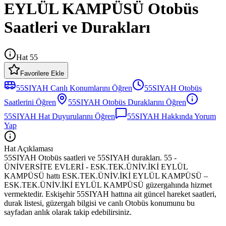
EYLÜL KAMPÜSÜ Otobüs
Saatleri ve Durakları
Hat 55
Favorilere Ekle
55SIYAH
Canlı Konumlarını Öğren
55SIYAH
Otobüs
Saatlerini Öğren
55SIYAH
Otobüs
Duraklarını Öğren
55SIYAH
Hat Duyurularını Öğren
55SIYAH
Hakkında Yorum
Yap
Hat Açıklaması
55SIYAH Otobüs saatleri ve 55SIYAH durakları. 55 -
ÜNİVERSİTE EVLERİ - ESK.TEK.ÜNİV.İKİ EYLÜL
KAMPÜSÜ hattı ESK.TEK.ÜNİV.İKİ EYLÜL KAMPÜSÜ –
ESK.TEK.ÜNİV.İKİ EYLÜL KAMPÜSÜ güzergahında hizmet
vermektedir. Eskişehir 55SIYAH hattına ait güncel hareket saatleri,
durak listesi, güzergah bilgisi ve canlı Otobüs konumunu bu
sayfadan anlık olarak takip edebilirsiniz.