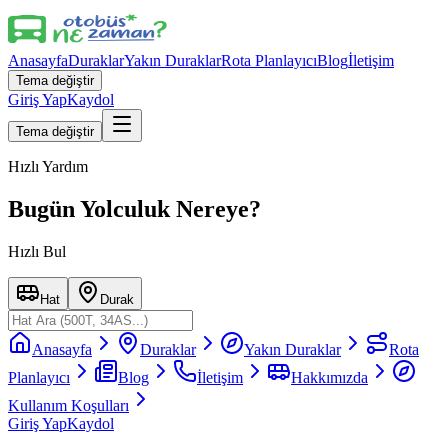
Anasayfa
Duraklar
Yakın Duraklar
Rota Planlayıcı
Blog
İletişim
Tema değiştir
Giriş Yap
Kaydol
Tema değiştir
Hızlı Yardım
Bugün Yolculuk Nereye?
Hızlı Bul
Hat
Durak
Anasayfa
Duraklar
Yakın Duraklar
Rota
Planlayıcı
Blog
İletişim
Hakkımızda
Kullanım Koşulları
Giriş Yap
Kaydol