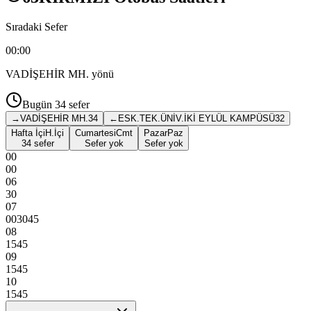
Sıradaki Sefer
00:00
VADİŞEHİR MH.
yönü
Bugün
34
sefer
→
VADİŞEHİR MH.
34
←
ESK.TEK.ÜNİV.İKİ EYLÜL KAMPÜSÜ
32
Hafta İçi
H.İçi
Cumartesi
Cmt
Pazar
Paz
34 sefer
Sefer yok
Sefer yok
00
00
06
30
07
00
30
45
08
15
45
09
15
45
10
15
45