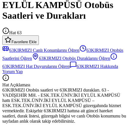
EYLÜL KAMPÜSÜ Otobüs
Saatleri ve Durakları
Hat 63
Favorilere Ekle
63KIRMIZI
Canlı Konumlarını Öğren
63KIRMIZI
Otobüs
Saatlerini Öğren
63KIRMIZI
Otobüs
Duraklarını Öğren
63KIRMIZI
Hat Duyurularını Öğren
63KIRMIZI
Hakkında
Yorum Yap
Hat Açıklaması
63KIRMIZI Otobüs saatleri ve 63KIRMIZI durakları. 63 -
VADİŞEHİR MH. - ESK.TEK.ÜNİV.İKİ EYLÜL KAMPÜSÜ
hattı ESK.TEK.ÜNİV.İKİ EYLÜL KAMPÜSÜ –
ESK.TEK.ÜNİV.İKİ EYLÜL KAMPÜSÜ güzergahında hizmet
vermektedir. Eskişehir 63KIRMIZI hattına ait güncel hareket
saatleri, durak listesi, güzergah bilgisi ve canlı Otobüs konumunu bu
sayfadan anlık olarak takip edebilirsiniz.