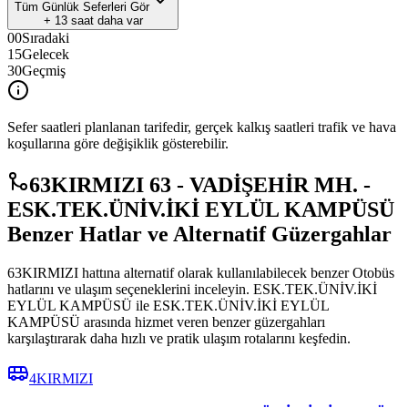
Tüm Günlük Seferleri Gör
+
13
saat daha var
00
Sıradaki
15
Gelecek
30
Geçmiş
Sefer saatleri planlanan tarifedir, gerçek kalkış saatleri trafik ve hava
koşullarına göre değişiklik gösterebilir.
63KIRMIZI 63 - VADİŞEHİR MH. -
ESK.TEK.ÜNİV.İKİ EYLÜL KAMPÜSÜ
Benzer Hatlar ve Alternatif Güzergahlar
63KIRMIZI hattına alternatif olarak kullanılabilecek benzer Otobüs
hatlarını ve ulaşım seçeneklerini inceleyin. ESK.TEK.ÜNİV.İKİ
EYLÜL KAMPÜSÜ ile ESK.TEK.ÜNİV.İKİ EYLÜL
KAMPÜSÜ arasında hizmet veren benzer güzergahları
karşılaştırarak daha hızlı ve pratik ulaşım rotalarını keşfedin.
4KIRMIZI