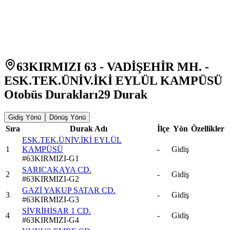
63KIRMIZI 63 - VADİŞEHİR MH. -
ESK.TEK.ÜNİV.İKİ EYLÜL KAMPÜSÜ
Otobüs Durakları
29
Durak
Gidiş Yönü
Dönüş Yönü
Sıra
Durak Adı
İlçe
Yön
Özellikler
ESK.TEK.ÜNİV.İKİ EYLÜL
1
KAMPÜSÜ
-
Gidiş
#
63KIRMIZI-G1
SARICAKAYA CD.
2
-
Gidiş
#
63KIRMIZI-G2
GAZİ YAKUP SATAR CD.
3
-
Gidiş
#
63KIRMIZI-G3
SİVRİHİSAR 1 CD.
4
-
Gidiş
#
63KIRMIZI-G4