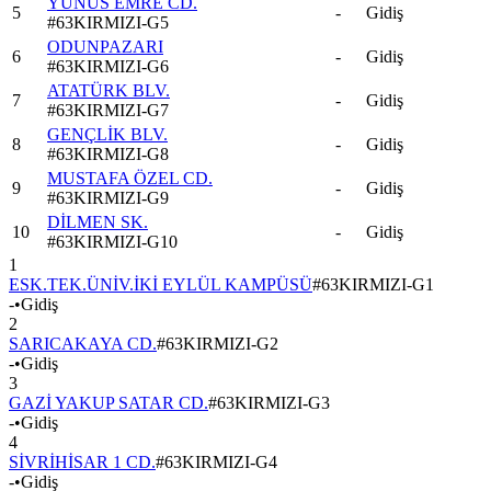
YUNUS EMRE CD.
5
-
Gidiş
#
63KIRMIZI-G5
ODUNPAZARI
6
-
Gidiş
#
63KIRMIZI-G6
ATATÜRK BLV.
7
-
Gidiş
#
63KIRMIZI-G7
GENÇLİK BLV.
8
-
Gidiş
#
63KIRMIZI-G8
MUSTAFA ÖZEL CD.
9
-
Gidiş
#
63KIRMIZI-G9
DİLMEN SK.
10
-
Gidiş
#
63KIRMIZI-G10
1
ESK.TEK.ÜNİV.İKİ EYLÜL KAMPÜSÜ
#
63KIRMIZI-G1
-
•
Gidiş
2
SARICAKAYA CD.
#
63KIRMIZI-G2
-
•
Gidiş
3
GAZİ YAKUP SATAR CD.
#
63KIRMIZI-G3
-
•
Gidiş
4
SİVRİHİSAR 1 CD.
#
63KIRMIZI-G4
-
•
Gidiş