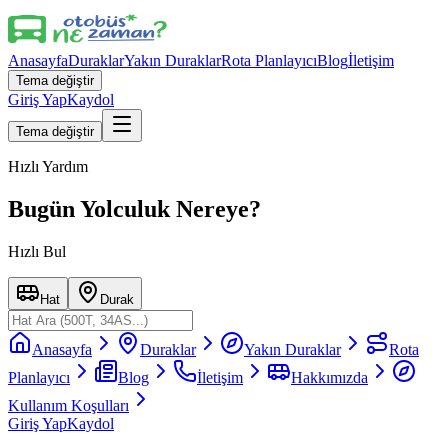
Anasayfa
Duraklar
Yakın Duraklar
Rota Planlayıcı
Blog
İletişim
Tema değiştir
Giriş Yap
Kaydol
Tema değiştir
Hızlı Yardım
Bugün Yolculuk Nereye?
Hızlı Bul
Hat
Durak
Anasayfa
Duraklar
Yakın Duraklar
Rota
Planlayıcı
Blog
İletişim
Hakkımızda
Kullanım Koşulları
Giriş Yap
Kaydol