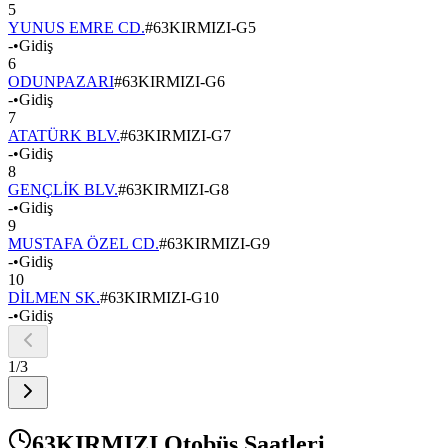
5
YUNUS EMRE CD.
#
63KIRMIZI-G5
-
•
Gidiş
6
ODUNPAZARI
#
63KIRMIZI-G6
-
•
Gidiş
7
ATATÜRK BLV.
#
63KIRMIZI-G7
-
•
Gidiş
8
GENÇLİK BLV.
#
63KIRMIZI-G8
-
•
Gidiş
9
MUSTAFA ÖZEL CD.
#
63KIRMIZI-G9
-
•
Gidiş
10
DİLMEN SK.
#
63KIRMIZI-G10
-
•
Gidiş
1
/
3
63KIRMIZI Otobüs Saatleri