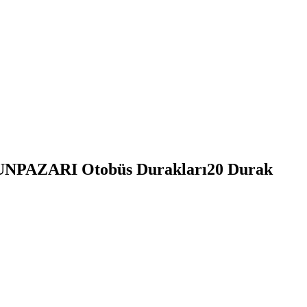
NPAZARI Otobüs Durakları
20
Durak