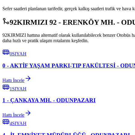
Sefer saatleri planlanan tarifedir, gerçek kalkış saatleri trafik ve hava k
92KIRMIZI 92 - ERENKÖY MH. - ODUNP
92KIRMIZI hattına alternatif olarak kullanılabilecek benzer Otobüs
daha hızlı ve pratik ulaşım rotalarını keşfedin.
0SIYAH
0 - AKTİF YAŞAM PARKI-TIP FAKÜLTESİ - OD
Hattı İncele
1SIYAH
1 - ÇANKAYA MH. - ODUNPAZARI
Hattı İncele
4SIYAH