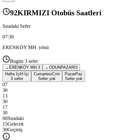
92KIRMIZI Otobüs Saatleri
Sıradaki Sefer
07:30
ERENKÖY MH.
yönü
Bugün
3
sefer
→
ERENKÖY MH.
3
←
ODUNPAZARI
3
Hafta İçi
H.İçi
Cumartesi
Cmt
Pazar
Paz
3 sefer
Sefer yok
Sefer yok
07
30
13
30
17
30
00
Sıradaki
15
Gelecek
30
Geçmiş