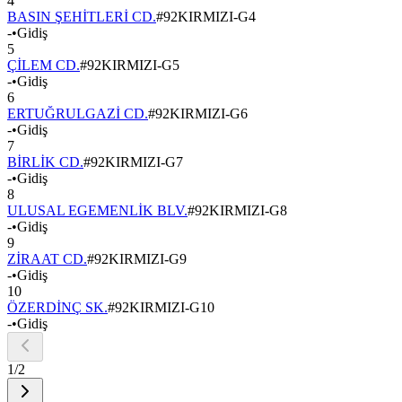
4
BASIN ŞEHİTLERİ CD.
#
92KIRMIZI-G4
-
•
Gidiş
5
ÇİLEM CD.
#
92KIRMIZI-G5
-
•
Gidiş
6
ERTUĞRULGAZİ CD.
#
92KIRMIZI-G6
-
•
Gidiş
7
BİRLİK CD.
#
92KIRMIZI-G7
-
•
Gidiş
8
ULUSAL EGEMENLİK BLV.
#
92KIRMIZI-G8
-
•
Gidiş
9
ZİRAAT CD.
#
92KIRMIZI-G9
-
•
Gidiş
10
ÖZERDİNÇ SK.
#
92KIRMIZI-G10
-
•
Gidiş
1
/
2