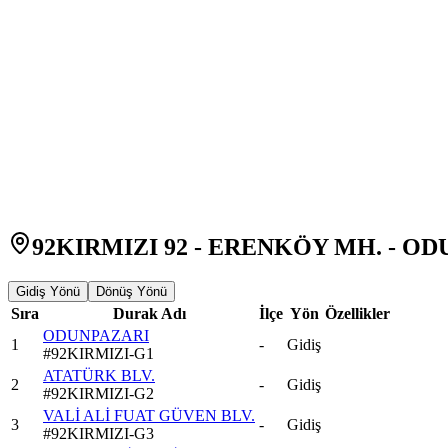
92KIRMIZI 92 - ERENKÖY MH. - ODU
Gidiş Yönü
Dönüş Yönü
Sıra
Durak Adı
İlçe
Yön
Özellikler
ODUNPAZARI
1
-
Gidiş
#
92KIRMIZI-G1
ATATÜRK BLV.
2
-
Gidiş
#
92KIRMIZI-G2
VALİ ALİ FUAT GÜVEN BLV.
3
-
Gidiş
#
92KIRMIZI-G3