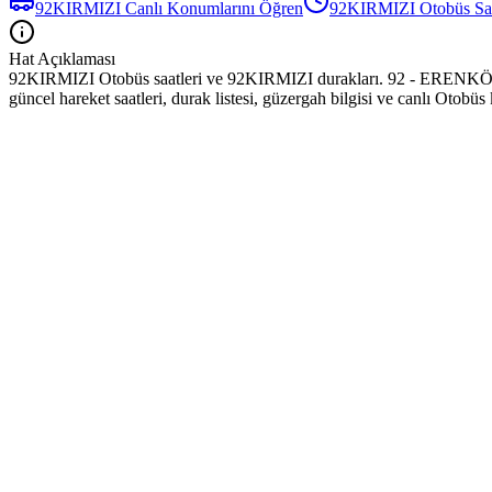
92KIRMIZI
Canlı Konumlarını Öğren
92KIRMIZI
Otobüs
Sa
Hat Açıklaması
92KIRMIZI Otobüs saatleri ve 92KIRMIZI durakları. 92 - EREN
güncel hareket saatleri, durak listesi, güzergah bilgisi ve canlı Otobü