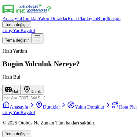
Anasayfa
Duraklar
Yakın Duraklar
Rota Planlayıcı
Blog
İletişim
Tema değiştir
Giriş Yap
Kaydol
Tema değiştir
Hızlı Yardım
Bugün Yolculuk Nereye?
Hızlı Bul
Hat
Durak
Anasayfa
Duraklar
Yakın Duraklar
Rota Plan
Giriş Yap
Kaydol
© 2025 Otobüs Ne Zaman Tüm hakları saklıdır.
Tema değiştir