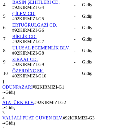
BASIN ŞEHİTLERİ CD.
4
-
Gidiş
#
92KIRMIZI-G4
ÇİLEM CD.
5
-
Gidiş
#
92KIRMIZI-G5
ERTUĞRULGAZİ CD.
6
-
Gidiş
#
92KIRMIZI-G6
BİRLİK CD.
7
-
Gidiş
#
92KIRMIZI-G7
ULUSAL EGEMENLİK BLV.
8
-
Gidiş
#
92KIRMIZI-G8
ZİRAAT CD.
9
-
Gidiş
#
92KIRMIZI-G9
ÖZERDİNÇ SK.
10
-
Gidiş
#
92KIRMIZI-G10
1
ODUNPAZARI
#
92KIRMIZI-G1
-
•
Gidiş
2
ATATÜRK BLV.
#
92KIRMIZI-G2
-
•
Gidiş
3
VALİ ALİ FUAT GÜVEN BLV.
#
92KIRMIZI-G3
-
•
Gidiş