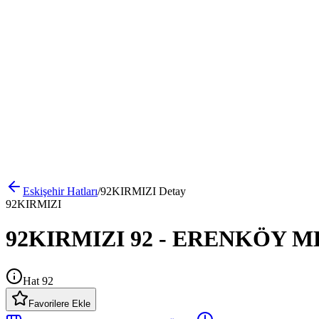
Eskişehir
Hatları
/
92KIRMIZI
Detay
92KIRMIZI
92KIRMIZI 92 - ERENKÖY MH.
Hat 92
Favorilere Ekle