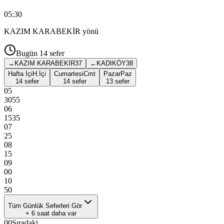
05:30
KAZIM KARABEKİR
yönü
Bugün
14
sefer
→
KAZIM KARABEKİR
37
←
KADIKÖY
38
Hafta İçi
H.İçi
Cumartesi
Cmt
Pazar
Paz
14 sefer
14 sefer
13 sefer
05
30
55
06
15
35
07
25
08
15
09
00
10
50
Tüm Günlük Seferleri Gör
+
6
saat daha var
00
Sıradaki