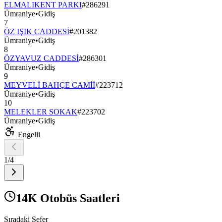
ELMALIKENT PARKI
#
286291
Ümraniye
•
Gidiş
7
ÖZ IŞIK CADDESİ
#
201382
Ümraniye
•
Gidiş
8
ÖZYAVUZ CADDESİ
#
286301
Ümraniye
•
Gidiş
9
MEYVELİ BAHÇE CAMİİ
#
223712
Ümraniye
•
Gidiş
10
MELEKLER SOKAK
#
223702
Ümraniye
•
Gidiş
Engelli
1
/
4
14K Otobüs Saatleri
Sıradaki Sefer