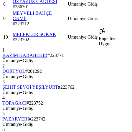
ÖZYAVUZ CADDESİ
8
Ümraniye
Gidiş
#
286301
MEYVELİ BAHÇE
9
CAMİİ
Ümraniye
Gidiş
#
223712
MELEKLER SOKAK
10
Ümraniye
Gidiş
Engelliye
#
223702
Uygun
1
KAZIM KARABEKİR
#
223771
Ümraniye
•
Gidiş
2
DÖRTYOL
#
201292
Ümraniye
•
Gidiş
3
ŞEHİT SEVGİ YEŞİLYURT
#
223762
Ümraniye
•
Gidiş
4
TOPAĞACI
#
223752
Ümraniye
•
Gidiş
5
PAZARYERİ
#
223742
Ümraniye
•
Gidiş
6