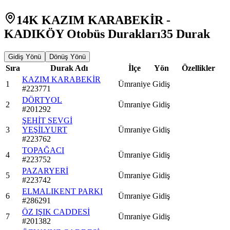
14K KAZIM KARABEKİR -
KADIKÖY Otobüs Durakları
35
Durak
Gidiş Yönü
Dönüş Yönü
Sıra
Durak Adı
İlçe
Yön
Özellikler
KAZIM KARABEKİR
1
Ümraniye
Gidiş
#
223771
DÖRTYOL
2
Ümraniye
Gidiş
#
201292
ŞEHİT SEVGİ
3
YEŞİLYURT
Ümraniye
Gidiş
#
223762
TOPAĞACI
4
Ümraniye
Gidiş
#
223752
PAZARYERİ
5
Ümraniye
Gidiş
#
223742
ELMALIKENT PARKI
6
Ümraniye
Gidiş
#
286291
ÖZ IŞIK CADDESİ
7
Ümraniye
Gidiş
#
201382