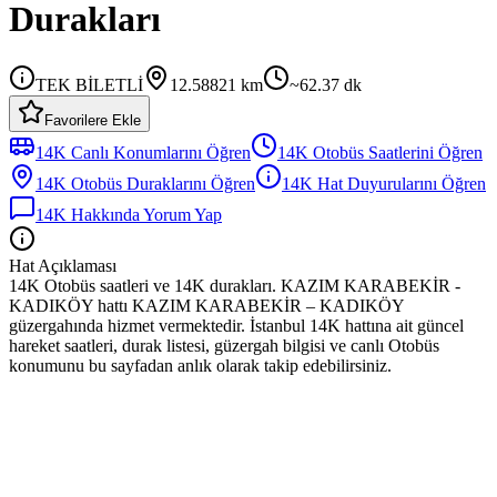
Durakları
TEK BİLETLİ
12.58821
km
~
62.37
dk
Favorilere Ekle
14K
Canlı Konumlarını Öğren
14K
Otobüs
Saatlerini Öğren
14K
Otobüs
Duraklarını Öğren
14K
Hat Duyurularını Öğren
14K
Hakkında Yorum Yap
Hat Açıklaması
14K Otobüs saatleri ve 14K durakları. KAZIM KARABEKİR -
KADIKÖY hattı KAZIM KARABEKİR – KADIKÖY
güzergahında hizmet vermektedir. İstanbul 14K hattına ait güncel
hareket saatleri, durak listesi, güzergah bilgisi ve canlı Otobüs
konumunu bu sayfadan anlık olarak takip edebilirsiniz.