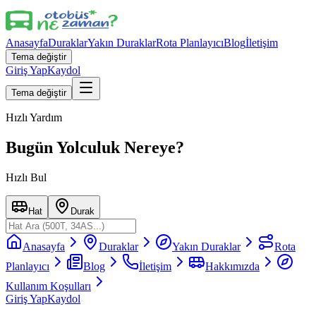
Anasayfa
Duraklar
Yakın Duraklar
Rota Planlayıcı
Blog
İletişim
Tema değiştir
Giriş Yap
Kaydol
Tema değiştir
Hızlı Yardım
Bugün Yolculuk Nereye?
Hızlı Bul
Hat
Durak
Anasayfa
Duraklar
Yakın Duraklar
Rota
Planlayıcı
Blog
İletişim
Hakkımızda
Kullanım Koşulları
Giriş Yap
Kaydol