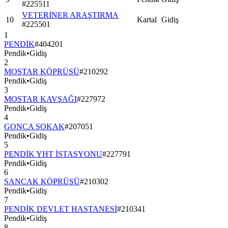
#
225511
VETERİNER ARAŞTIRMA
10
Kartal
Gidiş
#
225501
1
PENDİK
#
404201
Pendik
•
Gidiş
2
MOSTAR KÖPRÜSÜ
#
210292
Pendik
•
Gidiş
3
MOSTAR KAVŞAĞI
#
227972
Pendik
•
Gidiş
4
GONCA SOKAK
#
207051
Pendik
•
Gidiş
5
PENDİK YHT İSTASYONU
#
227791
Pendik
•
Gidiş
6
SANCAK KÖPRÜSÜ
#
210302
Pendik
•
Gidiş
7
PENDİK DEVLET HASTANESİ
#
210341
Pendik
•
Gidiş
8