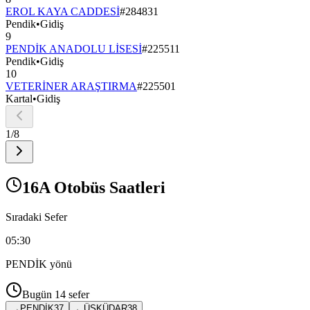
EROL KAYA CADDESİ
#
284831
Pendik
•
Gidiş
9
PENDİK ANADOLU LİSESİ
#
225511
Pendik
•
Gidiş
10
VETERİNER ARAŞTIRMA
#
225501
Kartal
•
Gidiş
1
/
8
16A Otobüs Saatleri
Sıradaki Sefer
05:30
PENDİK
yönü
Bugün
14
sefer
→
PENDİK
37
←
ÜSKÜDAR
38