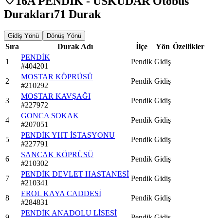
16A PENDİK - ÜSKÜDAR Otobüs
Durakları
71
Durak
Gidiş Yönü
Dönüş Yönü
Sıra
Durak Adı
İlçe
Yön
Özellikler
PENDİK
1
Pendik
Gidiş
#
404201
MOSTAR KÖPRÜSÜ
2
Pendik
Gidiş
#
210292
MOSTAR KAVŞAĞI
3
Pendik
Gidiş
#
227972
GONCA SOKAK
4
Pendik
Gidiş
#
207051
PENDİK YHT İSTASYONU
5
Pendik
Gidiş
#
227791
SANCAK KÖPRÜSÜ
6
Pendik
Gidiş
#
210302
PENDİK DEVLET HASTANESİ
7
Pendik
Gidiş
#
210341
EROL KAYA CADDESİ
8
Pendik
Gidiş
#
284831
PENDİK ANADOLU LİSESİ
9
Pendik
Gidiş