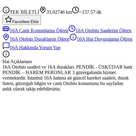
TEK BİLETLİ
35.02746
km
~
157.57
dk
Favorilere Ekle
16A
Canlı Konumlarını Öğren
16A
Otobüs
Saatlerini Öğren
16A
Otobüs
Duraklarını Öğren
16A
Hat Duyurularını Öğren
16A
Hakkında Yorum Yap
Hat Açıklaması
16A Otobüs saatleri ve 16A durakları. PENDİK - ÜSKÜDAR hattı
PENDİK – HAREM PERONLAR 3 güzergahında hizmet
vermektedir. İstanbul 16A hattına ait güncel hareket saatleri, durak
listesi, güzergah bilgisi ve canlı Otobüs konumunu bu sayfadan
anlık olarak takip edebilirsiniz.