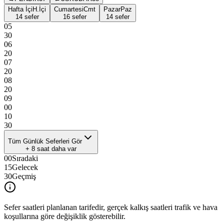
Hafta İçi
H.İçi
Cumartesi
Cmt
Pazar
Paz
14 sefer
16 sefer
14 sefer
05
30
06
20
07
20
08
20
09
00
10
30
Tüm Günlük Seferleri Gör
+
8
saat daha var
00
Sıradaki
15
Gelecek
30
Geçmiş
Sefer saatleri planlanan tarifedir, gerçek kalkış saatleri trafik ve hava
koşullarına göre değişiklik gösterebilir.