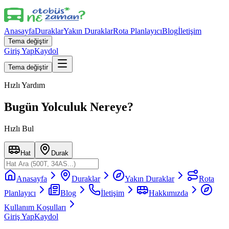
Anasayfa
Duraklar
Yakın Duraklar
Rota Planlayıcı
Blog
İletişim
Tema değiştir
Giriş Yap
Kaydol
Tema değiştir
Hızlı Yardım
Bugün Yolculuk Nereye?
Hızlı Bul
Hat
Durak
Anasayfa
Duraklar
Yakın Duraklar
Rota
Planlayıcı
Blog
İletişim
Hakkımızda
Kullanım Koşulları
Giriş Yap
Kaydol