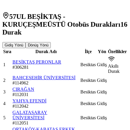
57UL BEŞİKTAŞ -
KURUÇEŞMEÜSTÜ Otobüs Durakları
16
Durak
Gidiş Yönü
Dönüş Yönü
Sıra
Durak Adı
İlçe
Yön
Özellikler
BEŞİKTAŞ PERONLAR
1
Besiktas
Gidiş
Akıllı
#
306281
Durak
BAHÇEŞEHİR ÜNİVERSİTESİ
2
Besiktas
Gidiş
#
114962
ÇIRAĞAN
3
Besiktas
Gidiş
#
112031
YAHYA EFENDİ
4
Besiktas
Gidiş
#
112042
GALATASARAY
5
ÜNİVERSİTESİ
Besiktas
Gidiş
#
112051
ORTAKÖY-KABATAŞ ERKEK