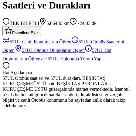
Saatleri ve Durakları
TEK BİLETLİ
5.06486
km
~
24.03
dk
Favorilere Ekle
57UL
Canlı Konumlarını Öğren
57UL
Otobüs
Saatlerini
Öğren
57UL
Otobüs
Duraklarını Öğren
57UL
Hat
Duyurularını Öğren
57UL
Hakkında Yorum Yap
Hat Açıklaması
57UL Otobüs saatleri ve 57UL durakları. BEŞİKTAŞ -
KURUÇEŞMEÜSTÜ hattı BEŞİKTAŞ PERONLAR –
KURUÇEŞME ÜSTÜ güzergahında hizmet vermektedir. İstanbul
57UL hattına ait güncel hareket saatleri, durak listesi, güzergah
bilgisi ve canlı Otobüs konumunu bu sayfadan anlık olarak takip
edebilirsiniz.