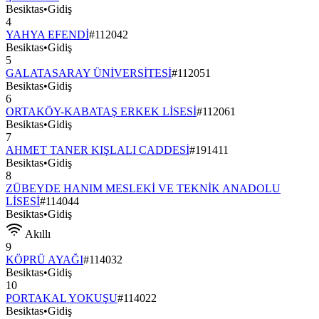
Besiktas
•
Gidiş
4
YAHYA EFENDİ
#
112042
Besiktas
•
Gidiş
5
GALATASARAY ÜNİVERSİTESİ
#
112051
Besiktas
•
Gidiş
6
ORTAKÖY-KABATAŞ ERKEK LİSESİ
#
112061
Besiktas
•
Gidiş
7
AHMET TANER KIŞLALI CADDESİ
#
191411
Besiktas
•
Gidiş
8
ZÜBEYDE HANIM MESLEKİ VE TEKNİK ANADOLU
LİSESİ
#
114044
Besiktas
•
Gidiş
Akıllı
9
KÖPRÜ AYAĞI
#
114032
Besiktas
•
Gidiş
10
PORTAKAL YOKUŞU
#
114022
Besiktas
•
Gidiş