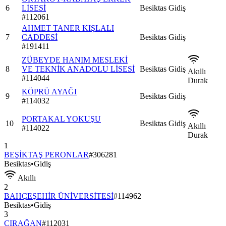
6
LİSESİ
Besiktas
Gidiş
#
112061
AHMET TANER KIŞLALI
7
CADDESİ
Besiktas
Gidiş
#
191411
ZÜBEYDE HANIM MESLEKİ
8
VE TEKNİK ANADOLU LİSESİ
Besiktas
Gidiş
Akıllı
#
114044
Durak
KÖPRÜ AYAĞI
9
Besiktas
Gidiş
#
114032
PORTAKAL YOKUŞU
10
Besiktas
Gidiş
Akıllı
#
114022
Durak
1
BEŞİKTAŞ PERONLAR
#
306281
Besiktas
•
Gidiş
Akıllı
2
BAHÇEŞEHİR ÜNİVERSİTESİ
#
114962
Besiktas
•
Gidiş
3
ÇIRAĞAN
#
112031