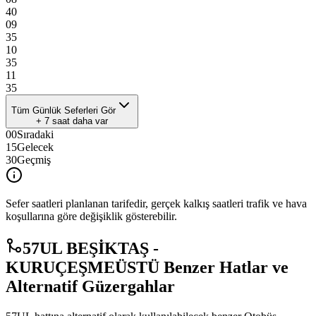
40
09
35
10
35
11
35
Tüm Günlük Seferleri Gör
+
7
saat daha var
00
Sıradaki
15
Gelecek
30
Geçmiş
Sefer saatleri planlanan tarifedir, gerçek kalkış saatleri trafik ve hava
koşullarına göre değişiklik gösterebilir.
57UL BEŞİKTAŞ -
KURUÇEŞMEÜSTÜ Benzer Hatlar ve
Alternatif Güzergahlar