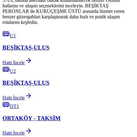
57UL hattına alternatif olarak kullanılabilecek benzer Otobüs
hatlarını ve ulaşım seçeneklerini inceleyin. BEŞİKTAŞ
PERONLAR ile KURUÇEŞME ÜSTÜ arasında hizmet veren
benzer güzergahları karşılaştırarak daha hızlı ve pratik ulaşım
rotalarını keşfedin.
U1
BEŞİKTAŞ-ULUS
Hattı İncele
U2
BEŞİKTAŞ-ULUS
Hattı İncele
DT1
ORTAKÖY - TAKSİM
Hattı İncele