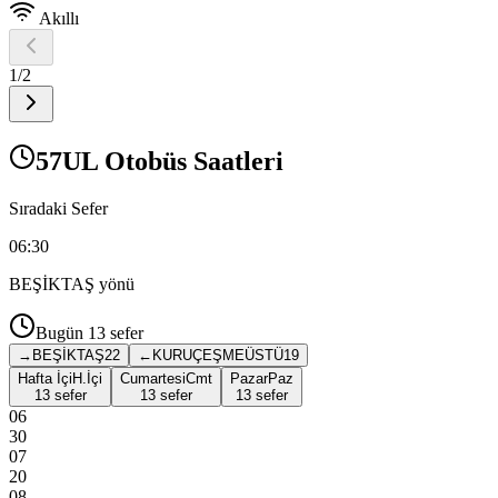
Akıllı
1
/
2
57UL Otobüs Saatleri
Sıradaki Sefer
06:30
BEŞİKTAŞ
yönü
Bugün
13
sefer
→
BEŞİKTAŞ
22
←
KURUÇEŞMEÜSTÜ
19
Hafta İçi
H.İçi
Cumartesi
Cmt
Pazar
Paz
13 sefer
13 sefer
13 sefer
06
30
07
20
08