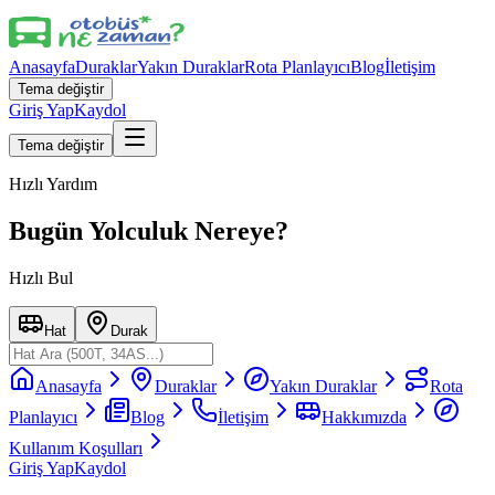
Anasayfa
Duraklar
Yakın Duraklar
Rota Planlayıcı
Blog
İletişim
Tema değiştir
Giriş Yap
Kaydol
Tema değiştir
Hızlı Yardım
Bugün Yolculuk Nereye?
Hızlı Bul
Hat
Durak
Anasayfa
Duraklar
Yakın Duraklar
Rota
Planlayıcı
Blog
İletişim
Hakkımızda
Kullanım Koşulları
Giriş Yap
Kaydol