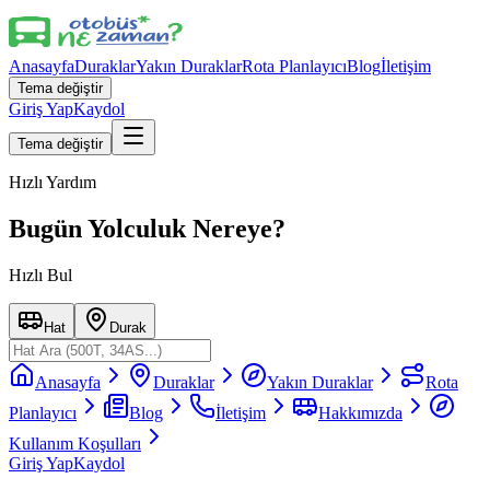
Anasayfa
Duraklar
Yakın Duraklar
Rota Planlayıcı
Blog
İletişim
Tema değiştir
Giriş Yap
Kaydol
Tema değiştir
Hızlı Yardım
Bugün Yolculuk Nereye?
Hızlı Bul
Hat
Durak
Anasayfa
Duraklar
Yakın Duraklar
Rota
Planlayıcı
Blog
İletişim
Hakkımızda
Kullanım Koşulları
Giriş Yap
Kaydol