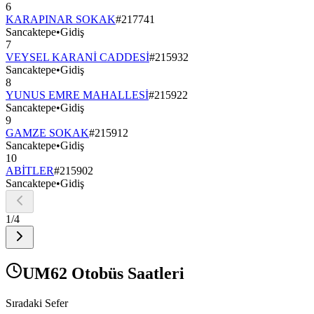
6
KARAPINAR SOKAK
#
217741
Sancaktepe
•
Gidiş
7
VEYSEL KARANİ CADDESİ
#
215932
Sancaktepe
•
Gidiş
8
YUNUS EMRE MAHALLESİ
#
215922
Sancaktepe
•
Gidiş
9
GAMZE SOKAK
#
215912
Sancaktepe
•
Gidiş
10
ABİTLER
#
215902
Sancaktepe
•
Gidiş
1
/
4
UM62 Otobüs Saatleri
Sıradaki Sefer