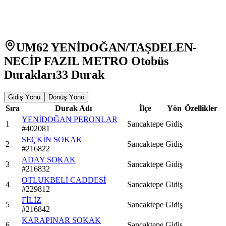
UM62 YENİDOĞAN/TAŞDELEN-
NECİP FAZIL METRO Otobüs
Durakları
33
Durak
Gidiş Yönü
Dönüş Yönü
Sıra
Durak Adı
İlçe
Yön
Özellikler
YENİDOĞAN PERONLAR
1
Sancaktepe
Gidiş
#
402081
SEÇKİN SOKAK
2
Sancaktepe
Gidiş
#
216822
ADAY SOKAK
3
Sancaktepe
Gidiş
#
216832
OTLUKBELİ CADDESİ
4
Sancaktepe
Gidiş
#
229812
FİLİZ
5
Sancaktepe
Gidiş
#
216842
KARAPINAR SOKAK
6
Sancaktepe
Gidiş