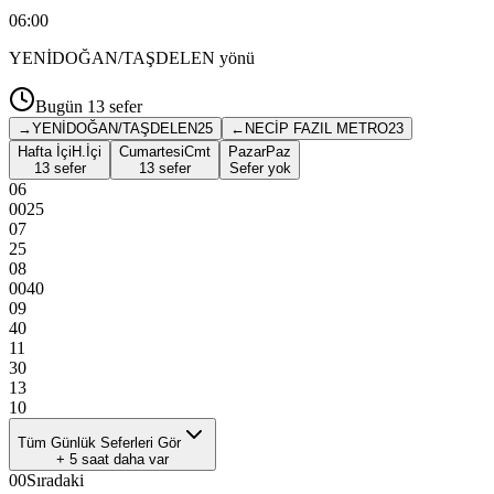
06:00
YENİDOĞAN/TAŞDELEN
yönü
Bugün
13
sefer
→
YENİDOĞAN/TAŞDELEN
25
←
NECİP FAZIL METRO
23
Hafta İçi
H.İçi
Cumartesi
Cmt
Pazar
Paz
13 sefer
13 sefer
Sefer yok
06
00
25
07
25
08
00
40
09
40
11
30
13
10
Tüm Günlük Seferleri Gör
+
5
saat daha var
00
Sıradaki