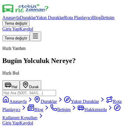
Anasayfa
Duraklar
Yakın Duraklar
Rota Planlayıcı
Blog
İletişim
Tema değiştir
Giriş Yap
Kaydol
Tema değiştir
Hızlı Yardım
Bugün Yolculuk Nereye?
Hızlı Bul
Hat
Durak
Anasayfa
Duraklar
Yakın Duraklar
Rota
Planlayıcı
Blog
İletişim
Hakkımızda
Kullanım Koşulları
Giriş Yap
Kaydol