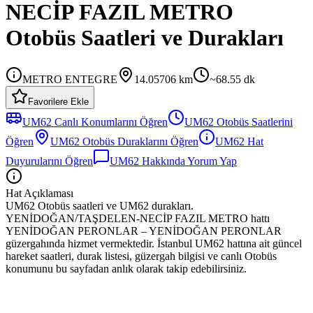
NECİP FAZIL METRO
Otobüs Saatleri ve Durakları
METRO ENTEGRE
14.05706
km
~
68.55
dk
Favorilere Ekle
UM62
Canlı Konumlarını Öğren
UM62
Otobüs
Saatlerini
Öğren
UM62
Otobüs
Duraklarını Öğren
UM62
Hat
Duyurularını Öğren
UM62
Hakkında Yorum Yap
Hat Açıklaması
UM62 Otobüs saatleri ve UM62 durakları.
YENİDOĞAN/TAŞDELEN-NECİP FAZIL METRO hattı
YENİDOĞAN PERONLAR – YENİDOĞAN PERONLAR
güzergahında hizmet vermektedir. İstanbul UM62 hattına ait güncel
hareket saatleri, durak listesi, güzergah bilgisi ve canlı Otobüs
konumunu bu sayfadan anlık olarak takip edebilirsiniz.