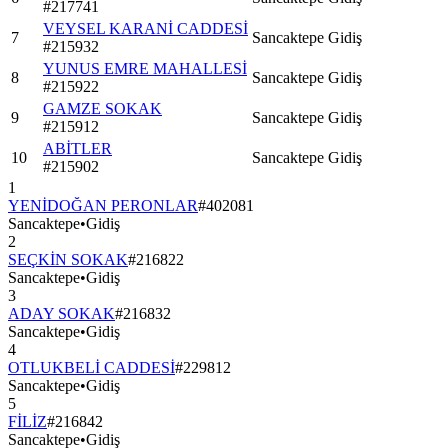
#
217741
VEYSEL KARANİ CADDESİ
7
Sancaktepe
Gidiş
#
215932
YUNUS EMRE MAHALLESİ
8
Sancaktepe
Gidiş
#
215922
GAMZE SOKAK
9
Sancaktepe
Gidiş
#
215912
ABİTLER
10
Sancaktepe
Gidiş
#
215902
1
YENİDOĞAN PERONLAR
#
402081
Sancaktepe
•
Gidiş
2
SEÇKİN SOKAK
#
216822
Sancaktepe
•
Gidiş
3
ADAY SOKAK
#
216832
Sancaktepe
•
Gidiş
4
OTLUKBELİ CADDESİ
#
229812
Sancaktepe
•
Gidiş
5
FİLİZ
#
216842
Sancaktepe
•
Gidiş