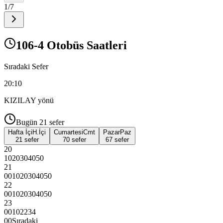
1
/
7
106-4 Otobüs Saatleri
Sıradaki Sefer
20:10
KIZILAY
yönü
Bugün
21
sefer
Hafta İçi
H.İçi
Cumartesi
Cmt
Pazar
Paz
21 sefer
70 sefer
67 sefer
20
10
20
30
40
50
21
00
10
20
30
40
50
22
00
10
20
30
40
50
23
00
10
22
34
00
Sıradaki