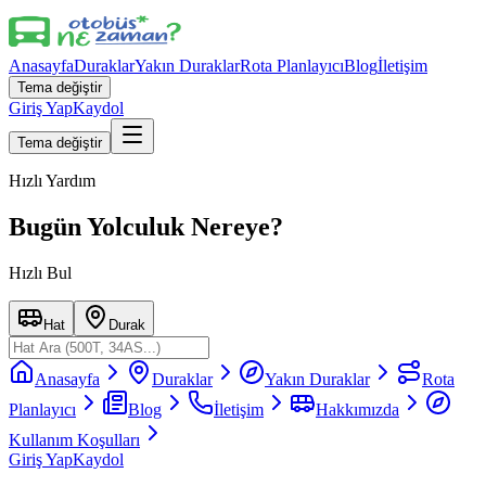
Anasayfa
Duraklar
Yakın Duraklar
Rota Planlayıcı
Blog
İletişim
Tema değiştir
Giriş Yap
Kaydol
Tema değiştir
Hızlı Yardım
Bugün Yolculuk Nereye?
Hızlı Bul
Hat
Durak
Anasayfa
Duraklar
Yakın Duraklar
Rota
Planlayıcı
Blog
İletişim
Hakkımızda
Kullanım Koşulları
Giriş Yap
Kaydol