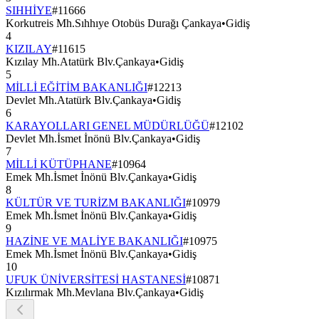
SIHHİYE
#
11666
Korkutreis Mh.Sıhhıye Otobüs Durağı Çankaya
•
Gidiş
4
KIZILAY
#
11615
Kızılay Mh.Atatürk Blv.Çankaya
•
Gidiş
5
MİLLİ EĞİTİM BAKANLIĞI
#
12213
Devlet Mh.Atatürk Blv.Çankaya
•
Gidiş
6
KARAYOLLARI GENEL MÜDÜRLÜĞÜ
#
12102
Devlet Mh.İsmet İnönü Blv.Çankaya
•
Gidiş
7
MİLLİ KÜTÜPHANE
#
10964
Emek Mh.İsmet İnönü Blv.Çankaya
•
Gidiş
8
KÜLTÜR VE TURİZM BAKANLIĞI
#
10979
Emek Mh.İsmet İnönü Blv.Çankaya
•
Gidiş
9
HAZİNE VE MALİYE BAKANLIĞI
#
10975
Emek Mh.İsmet İnönü Blv.Çankaya
•
Gidiş
10
UFUK ÜNİVERSİTESİ HASTANESİ
#
10871
Kızılırmak Mh.Mevlana Blv.Çankaya
•
Gidiş