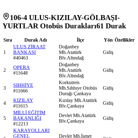
106-4 ULUS-KIZILAY-GÖLBAŞI-
YURTLAR Otobüs Durakları
61
Durak
Sıra
Durak Adı
İlçe
Yön
Özellikler
ULUS ZİRAAT
Doğanbey
1
BANKASI
Mh.Atatürk
Gidiş
#
40463
Blv.Altındağ
Doğanbey
OPERA
2
Mh.Atatürk
Gidiş
#
11648
Blv.Altındağ
Korkutreis
SIHHİYE
3
Mh.Sıhhıye Otobüs
Gidiş
#
11666
Durağı Çankaya
KIZILAY
Kızılay Mh.Atatürk
4
Gidiş
#
11615
Blv.Çankaya
MİLLİ EĞİTİM
Devlet Mh.Atatürk
5
BAKANLIĞI
Gidiş
Blv.Çankaya
#
12213
KARAYOLLARI
GENEL
Devlet Mh.İsmet