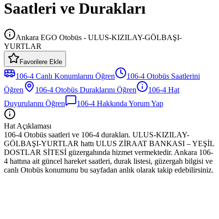
Saatleri ve Durakları
Ankara EGO Otobüs - ULUS-KIZILAY-GÖLBAŞI-
YURTLAR
Favorilere Ekle
106-4
Canlı Konumlarını Öğren
106-4
Otobüs
Saatlerini
Öğren
106-4
Otobüs
Duraklarını Öğren
106-4
Hat
Duyurularını Öğren
106-4
Hakkında Yorum Yap
Hat Açıklaması
106-4 Otobüs saatleri ve 106-4 durakları. ULUS-KIZILAY-
GÖLBAŞI-YURTLAR hattı ULUS ZİRAAT BANKASI – YEŞİL
DOSTLAR SİTESİ güzergahında hizmet vermektedir. Ankara 106-
4 hattına ait güncel hareket saatleri, durak listesi, güzergah bilgisi ve
canlı Otobüs konumunu bu sayfadan anlık olarak takip edebilirsiniz.