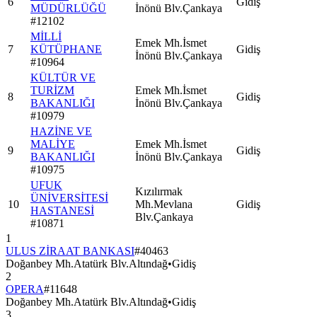
6
Gidiş
MÜDÜRLÜĞÜ
İnönü Blv.Çankaya
#
12102
MİLLİ
Emek Mh.İsmet
7
KÜTÜPHANE
Gidiş
İnönü Blv.Çankaya
#
10964
KÜLTÜR VE
TURİZM
Emek Mh.İsmet
8
Gidiş
BAKANLIĞI
İnönü Blv.Çankaya
#
10979
HAZİNE VE
MALİYE
Emek Mh.İsmet
9
Gidiş
BAKANLIĞI
İnönü Blv.Çankaya
#
10975
UFUK
Kızılırmak
ÜNİVERSİTESİ
10
Mh.Mevlana
Gidiş
HASTANESİ
Blv.Çankaya
#
10871
1
ULUS ZİRAAT BANKASI
#
40463
Doğanbey Mh.Atatürk Blv.Altındağ
•
Gidiş
2
OPERA
#
11648
Doğanbey Mh.Atatürk Blv.Altındağ
•
Gidiş
3