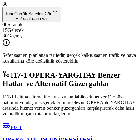
30
Tüm Günlük Seferleri Gör
+
2
saat daha var
00
Sıradaki
15
Gelecek
30
Geçmiş
Sefer saatleri planlanan tarifedir, gerçek kalkış saatleri trafik ve hava
koşullarına göre değişiklik gösterebilir.
117-1 OPERA-YARGITAY Benzer
Hatlar ve Alternatif Güzergahlar
117-1 hattına alternatif olarak kullanılabilecek benzer Otobüs
hatlarını ve ulaşım seçeneklerini inceleyin. OPERA ile YARGITAY
arasında hizmet veren benzer güzergahları karşılaştırarak daha hızlı
ve pratik ulaşım rotalarını keşfedin.
103-1
OPERA-ATILIM ÜNİVERSİTESİ