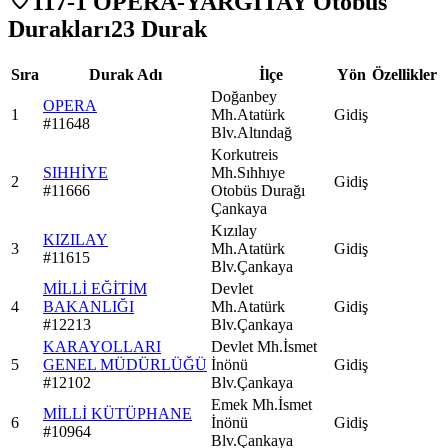
117-1 OPERA-YARGITAY Otobüs
Durakları
23
Durak
Sıra
Durak Adı
İlçe
Yön
Özellikler
Doğanbey
OPERA
1
Mh.Atatürk
Gidiş
#
11648
Blv.Altındağ
Korkutreis
SIHHİYE
Mh.Sıhhıye
2
Gidiş
#
11666
Otobüs Durağı
Çankaya
Kızılay
KIZILAY
3
Mh.Atatürk
Gidiş
#
11615
Blv.Çankaya
MİLLİ EĞİTİM
Devlet
4
BAKANLIĞI
Mh.Atatürk
Gidiş
#
12213
Blv.Çankaya
KARAYOLLARI
Devlet Mh.İsmet
5
GENEL MÜDÜRLÜĞÜ
İnönü
Gidiş
#
12102
Blv.Çankaya
Emek Mh.İsmet
MİLLİ KÜTÜPHANE
6
İnönü
Gidiş
#
10964
Blv.Çankaya