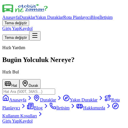
Anasayfa
Duraklar
Yakın Duraklar
Rota Planlayıcı
Blog
İletişim
Tema değiştir
Giriş Yap
Kaydol
Tema değiştir
Hızlı Yardım
Bugün Yolculuk Nereye?
Hızlı Bul
Hat
Durak
Anasayfa
Duraklar
Yakın Duraklar
Rota
Planlayıcı
Blog
İletişim
Hakkımızda
Kullanım Koşulları
Giriş Yap
Kaydol