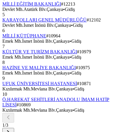
MİLLİ EĞİTİM BAKANLIĞI
#
12213
Devlet Mh.Atatürk Blv.Çankaya
•
Gidiş
5
KARAYOLLARI GENEL MÜDÜRLÜĞÜ
#
12102
Devlet Mh.İsmet İnönü Blv.Çankaya
•
Gidiş
6
MİLLİ KÜTÜPHANE
#
10964
Emek Mh.İsmet İnönü Blv.Çankaya
•
Gidiş
7
KÜLTÜR VE TURİZM BAKANLIĞI
#
10979
Emek Mh.İsmet İnönü Blv.Çankaya
•
Gidiş
8
HAZİNE VE MALİYE BAKANLIĞI
#
10975
Emek Mh.İsmet İnönü Blv.Çankaya
•
Gidiş
9
UFUK ÜNİVERSİTESİ HASTANESİ
#
10871
Kızılırmak Mh.Mevlana Blv.Çankaya
•
Gidiş
10
Ö.HAREKAT ŞEHİTLERİ ANADOLU İMAM HATİP
LİSESİ
#
10869
Kızılırmak Mh.Mevlana Blv.Çankaya
•
Gidiş
1
/
3