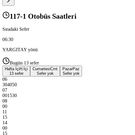
117-1 Otobüs Saatleri
Sıradaki Sefer
06:30
YARGITAY
yönü
Bugün
13
sefer
Hafta İçi
H.İçi
Cumartesi
Cmt
Pazar
Paz
13 sefer
Sefer yok
Sefer yok
06
30
40
50
07
00
15
30
08
00
11
15
14
00
15