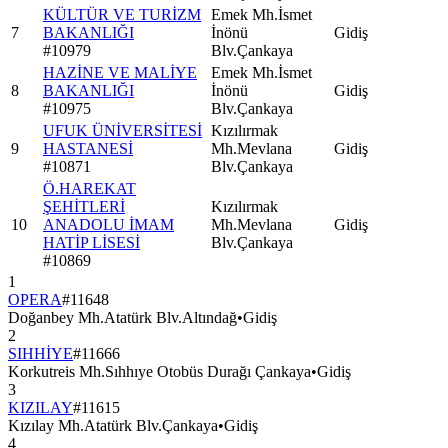
KÜLTÜR VE TURİZM
Emek Mh.İsmet
7
BAKANLIĞI
İnönü
Gidiş
#
10979
Blv.Çankaya
HAZİNE VE MALİYE
Emek Mh.İsmet
8
BAKANLIĞI
İnönü
Gidiş
#
10975
Blv.Çankaya
UFUK ÜNİVERSİTESİ
Kızılırmak
9
HASTANESİ
Mh.Mevlana
Gidiş
#
10871
Blv.Çankaya
Ö.HAREKAT
ŞEHİTLERİ
Kızılırmak
10
ANADOLU İMAM
Mh.Mevlana
Gidiş
HATİP LİSESİ
Blv.Çankaya
#
10869
1
OPERA
#
11648
Doğanbey Mh.Atatürk Blv.Altındağ
•
Gidiş
2
SIHHİYE
#
11666
Korkutreis Mh.Sıhhıye Otobüs Durağı Çankaya
•
Gidiş
3
KIZILAY
#
11615
Kızılay Mh.Atatürk Blv.Çankaya
•
Gidiş
4