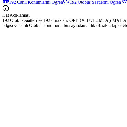
192
Canlı Konumlarını Öğren
192
Otobüs
Saatlerini Öğren
Hat Açıklaması
192 Otobüs saatleri ve 192 durakları. OPERA-TULUMTAŞ MAHALLESİ 
bilgisi ve canlı Otobüs konumunu bu sayfadan anlık olarak takip edebil