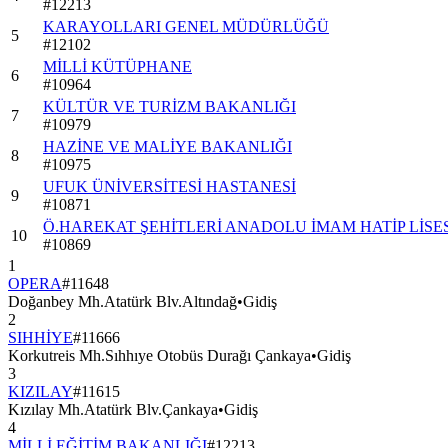
#
12213
KARAYOLLARI GENEL MÜDÜRLÜĞÜ
5
#
12102
MİLLİ KÜTÜPHANE
6
#
10964
KÜLTÜR VE TURİZM BAKANLIĞI
7
#
10979
HAZİNE VE MALİYE BAKANLIĞI
8
#
10975
UFUK ÜNİVERSİTESİ HASTANESİ
9
#
10871
Ö.HAREKAT ŞEHİTLERİ ANADOLU İMAM HATİP LİSES
10
#
10869
1
OPERA
#
11648
Doğanbey Mh.Atatürk Blv.Altındağ
•
Gidiş
2
SIHHİYE
#
11666
Korkutreis Mh.Sıhhıye Otobüs Durağı Çankaya
•
Gidiş
3
KIZILAY
#
11615
Kızılay Mh.Atatürk Blv.Çankaya
•
Gidiş
4
MİLLİ EĞİTİM BAKANLIĞI
#
12213