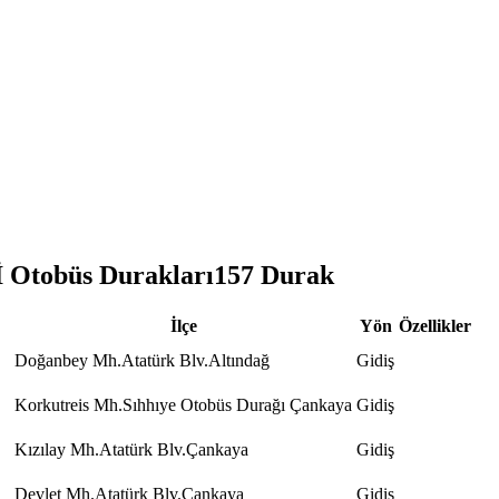
tobüs Durakları
157
Durak
İlçe
Yön
Özellikler
Doğanbey Mh.Atatürk Blv.Altındağ
Gidiş
Korkutreis Mh.Sıhhıye Otobüs Durağı Çankaya
Gidiş
Kızılay Mh.Atatürk Blv.Çankaya
Gidiş
Devlet Mh.Atatürk Blv.Çankaya
Gidiş