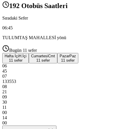
192 Otobüs Saatleri
Sıradaki Sefer
06:45
TULUMTAŞ MAHALLESİ
yönü
Bugün
11
sefer
Hafta İçi
H.İçi
Cumartesi
Cmt
Pazar
Paz
11 sefer
11 sefer
11 sefer
06
45
07
13
35
53
08
21
09
30
11
00
14
00