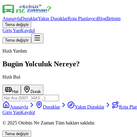
Anasayfa
Duraklar
Yakın Duraklar
Rota Planlayıcı
Blog
İletişim
Tema değiştir
Giriş Yap
Kaydol
Tema değiştir
Hızlı Yardım
Bugün Yolculuk Nereye?
Hızlı Bul
Hat
Durak
Anasayfa
Duraklar
Yakın Duraklar
Rota Plan
Giriş Yap
Kaydol
© 2025 Otobüs Ne Zaman Tüm hakları saklıdır.
Tema değiştir