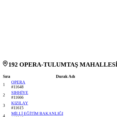
192 OPERA-TULUMTAŞ MAHALLESİ O
Sıra
Durak Adı
OPERA
1
#
11648
SIHHİYE
2
#
11666
KIZILAY
3
#
11615
MİLLİ EĞİTİM BAKANLIĞI
4