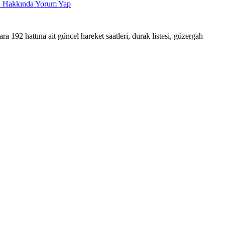
2
Hakkında Yorum Yap
attına ait güncel hareket saatleri, durak listesi, güzergah