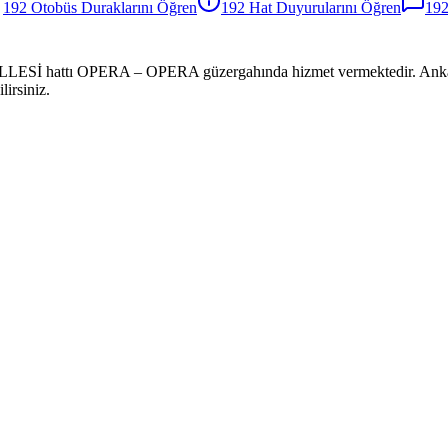
192
Otobüs
Duraklarını Öğren
192
Hat Duyurularını Öğren
19
hattı OPERA – OPERA güzergahında hizmet vermektedir. Ankara 192 h
irsiniz.