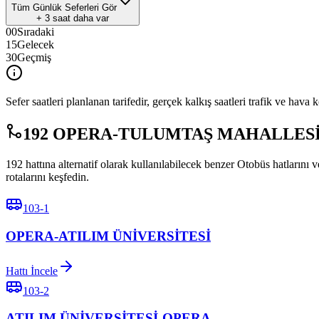
Tüm Günlük Seferleri Gör
+
3
saat daha var
00
Sıradaki
15
Gelecek
30
Geçmiş
Sefer saatleri planlanan tarifedir, gerçek kalkış saatleri trafik ve hava k
192 OPERA-TULUMTAŞ MAHALLESİ Benz
192 hattına alternatif olarak kullanılabilecek benzer Otobüs hatların
rotalarını keşfedin.
103-1
OPERA-ATILIM ÜNİVERSİTESİ
Hattı İncele
103-2
ATILIM ÜNİVERSİTESİ-OPERA