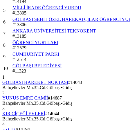
#
14194
MİLLİ İRADE ÖĞRENCİ YURDU
5
#
13805
GÖLBAŞI ŞEHİT ÖZEL HAREKATÇILAR ÖĞRENCİ Y
6
#
13806
ANKARA ÜNİVERSİTESİ TEKNOKENT
7
#
13185
ÖĞRENCİ YURTLARI
8
#
12579
CUMHURİYET PARKI
9
#
12514
GÖLBAŞI BELEDİYESİ
10
#
11323
1
GÖLBAŞI HAREKET NOKTASI
#
14043
Bahçelievler Mh.35.Cd.Gölbaşı
•
Gidiş
2
YUNUS EMRE CAMİİ
#
14687
Bahçelievler Mh.35.Cd.Gölbaşı
•
Gidiş
3
KIR ÇİÇEĞİ EVLERİ
#
14044
Bahçelievler Mh.35.Cd.Gölbaşı
•
Gidiş
4
35.CD.
#
14194