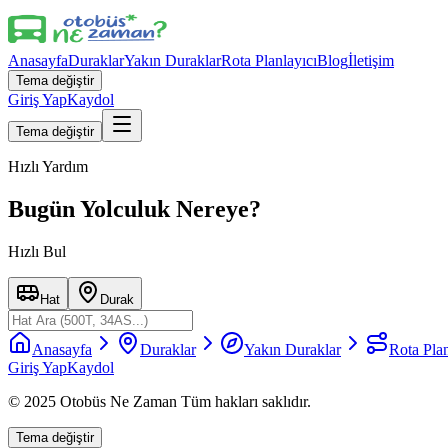
Anasayfa
Duraklar
Yakın Duraklar
Rota Planlayıcı
Blog
İletişim
Tema değiştir
Giriş Yap
Kaydol
Tema değiştir
Hızlı Yardım
Bugün Yolculuk Nereye?
Hızlı Bul
Hat
Durak
Anasayfa
Duraklar
Yakın Duraklar
Rota Plan
Giriş Yap
Kaydol
© 2025 Otobüs Ne Zaman Tüm hakları saklıdır.
Tema değiştir