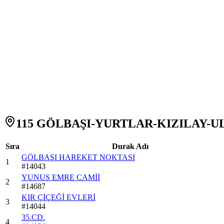
115 GÖLBAŞI-YURTLAR-KIZILAY-ULU
Sıra
Durak Adı
GÖLBAŞI HAREKET NOKTASI
1
#
14043
YUNUS EMRE CAMİİ
2
#
14687
KIR ÇİÇEĞİ EVLERİ
3
#
14044
35.CD.
4