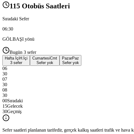
115 Otobüs Saatleri
Sıradaki Sefer
06:30
GÖLBAŞI
yönü
Bugün
3
sefer
Hafta İçi
H.İçi
Cumartesi
Cmt
Pazar
Paz
3 sefer
Sefer yok
Sefer yok
06
30
07
30
08
30
00
Sıradaki
15
Gelecek
30
Geçmiş
Sefer saatleri planlanan tarifedir, gerçek kalkış saatleri trafik ve hava k