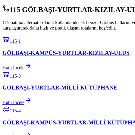
115 GÖLBAŞI-YURTLAR-KIZILAY-ULUS B
115 hattına alternatif olarak kullanılabilecek benzer Otobüs hat
karşılaştırarak daha hızlı ve pratik ulaşım rotalarını keşfedin.
115-1
GÖLBAŞI-KAMPÜS-YURTLAR-KIZILAY-ULUS
Hattı İncele
115-3
GÖLBAŞI-YURTLAR-MİLLİ KÜTÜPHANE
Hattı İncele
115-4
GÖLBAŞI-KAMPÜS-YURTLAR-MİLLİ KÜTÜPH