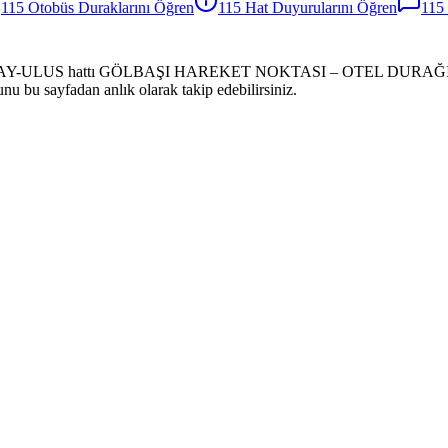
115
Otobüs
Duraklarını Öğren
115
Hat Duyurularını Öğren
115
LAY-ULUS hattı GÖLBAŞI HAREKET NOKTASI – OTEL DURAĞI güzerga
unu bu sayfadan anlık olarak takip edebilirsiniz.