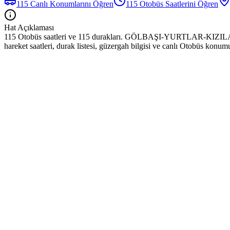
115
Canlı Konumlarını Öğren
115
Otobüs
Saatlerini Öğren
Hat Açıklaması
115 Otobüs saatleri ve 115 durakları. GÖLBAŞI-YURTLAR-KIZI
hareket saatleri, durak listesi, güzergah bilgisi ve canlı Otobüs konum