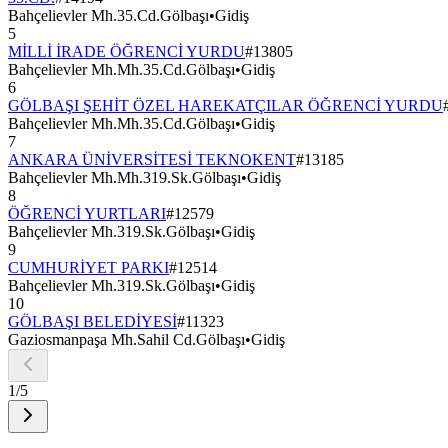
Bahçelievler Mh.35.Cd.Gölbaşı
•
Gidiş
5
MİLLİ İRADE ÖĞRENCİ YURDU
#
13805
Bahçelievler Mh.Mh.35.Cd.Gölbaşı
•
Gidiş
6
GÖLBAŞI ŞEHİT ÖZEL HAREKATÇILAR ÖĞRENCİ YURDU
Bahçelievler Mh.Mh.35.Cd.Gölbaşı
•
Gidiş
7
ANKARA ÜNİVERSİTESİ TEKNOKENT
#
13185
Bahçelievler Mh.Mh.319.Sk.Gölbaşı
•
Gidiş
8
ÖĞRENCİ YURTLARI
#
12579
Bahçelievler Mh.319.Sk.Gölbaşı
•
Gidiş
9
CUMHURİYET PARKI
#
12514
Bahçelievler Mh.319.Sk.Gölbaşı
•
Gidiş
10
GÖLBAŞI BELEDİYESİ
#
11323
Gaziosmanpaşa Mh.Sahil Cd.Gölbaşı
•
Gidiş
1
/
5