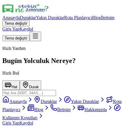
Anasayfa
Duraklar
Yakın Duraklar
Rota Planlayıcı
Blog
İletişim
Tema değiştir
Giriş Yap
Kaydol
Tema değiştir
Hızlı Yardım
Bugün Yolculuk Nereye?
Hızlı Bul
Hat
Durak
Anasayfa
Duraklar
Yakın Duraklar
Rota
Planlayıcı
Blog
İletişim
Hakkımızda
Kullanım Koşulları
Giriş Yap
Kaydol