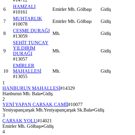
HAMZALI
6
Emirler Mh. Gölbaşı
Gidiş
#
10161
MUHTARLIK
7
Emirler Mh. Gölbaşı
Gidiş
#
10078
ÇEŞME DURAĞI
8
Mh.
Gidiş
#
13059
ŞEHİT TUNCAY
YILDIRIM
9
Mh.
Gidiş
DURAĞI
#
13057
EMİRLER
10
MAHALLESİ
Mh.
Gidiş
#
13055
1
HANBURUN MAHALLESİ
#
14329
Hanburun Mh. Bala
•
Gidiş
2
YENİ YAPAN ÇARSAK CAMİİ
#
10077
Yeniyapançarşak Mh.Yeniyapançarşak Sk.Bala
•
Gidiş
3
ÇARSAK YOLU
#
14021
Emirler Mh. Gölbaşı
•
Gidiş
4