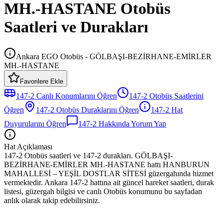
MH.-HASTANE Otobüs
Saatleri ve Durakları
Ankara EGO Otobüs - GÖLBAŞI-BEZİRHANE-EMİRLER
MH.-HASTANE
Favorilere Ekle
147-2
Canlı Konumlarını Öğren
147-2
Otobüs
Saatlerini
Öğren
147-2
Otobüs
Duraklarını Öğren
147-2
Hat
Duyurularını Öğren
147-2
Hakkında Yorum Yap
Hat Açıklaması
147-2 Otobüs saatleri ve 147-2 durakları. GÖLBAŞI-
BEZİRHANE-EMİRLER MH.-HASTANE hattı HANBURUN
MAHALLESİ – YEŞİL DOSTLAR SİTESİ güzergahında hizmet
vermektedir. Ankara 147-2 hattına ait güncel hareket saatleri, durak
listesi, güzergah bilgisi ve canlı Otobüs konumunu bu sayfadan
anlık olarak takip edebilirsiniz.