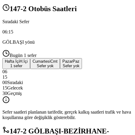
147-2 Otobüs Saatleri
Sıradaki Sefer
06:15
GÖLBAŞI
yönü
Bugün
1
sefer
Hafta İçi
H.İçi
Cumartesi
Cmt
Pazar
Paz
1 sefer
Sefer yok
Sefer yok
06
15
00
Sıradaki
15
Gelecek
30
Geçmiş
Sefer saatleri planlanan tarifedir, gerçek kalkış saatleri trafik ve hava
koşullarına göre değişiklik gösterebilir.
147-2 GÖLBAŞI-BEZİRHANE-