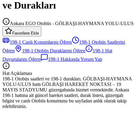
ve Durakları
Ankara EGO Otobüs - GÖLBAŞI-HAYMANA YOLU-ULUS
Favorilere Ekle
198-1
Canlı Konumlarını Öğren
198-1
Otobüs
Saatlerini
Öğren
198-1
Otobüs
Duraklarını Öğren
198-1
Hat
Duyurularını Öğren
198-1
Hakkında Yorum Yap
Hat Açıklaması
198-1 Otobüs saatleri ve 198-1 durakları. GÖLBAŞI-HAYMANA
YOLU-ULUS hattı GÖLBAŞI HAREKET NOKTASI – 19
MAYIS STADYUMU güzergahında hizmet vermektedir. Ankara
198-1 hattına ait güncel hareket saatleri, durak listesi, güzergah
bilgisi ve canlı Otobüs konumunu bu sayfadan anlık olarak takip
edebilirsiniz.