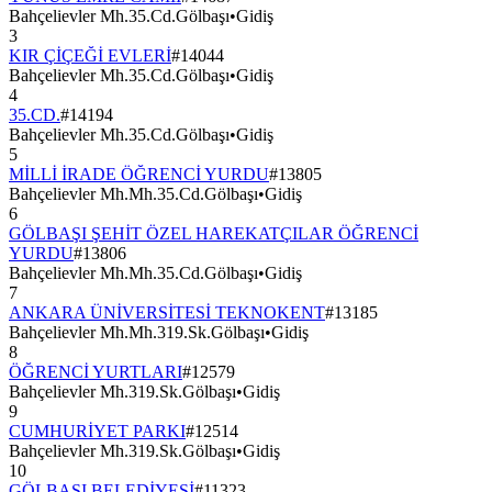
Bahçelievler Mh.35.Cd.Gölbaşı
•
Gidiş
3
KIR ÇİÇEĞİ EVLERİ
#
14044
Bahçelievler Mh.35.Cd.Gölbaşı
•
Gidiş
4
35.CD.
#
14194
Bahçelievler Mh.35.Cd.Gölbaşı
•
Gidiş
5
MİLLİ İRADE ÖĞRENCİ YURDU
#
13805
Bahçelievler Mh.Mh.35.Cd.Gölbaşı
•
Gidiş
6
GÖLBAŞI ŞEHİT ÖZEL HAREKATÇILAR ÖĞRENCİ
YURDU
#
13806
Bahçelievler Mh.Mh.35.Cd.Gölbaşı
•
Gidiş
7
ANKARA ÜNİVERSİTESİ TEKNOKENT
#
13185
Bahçelievler Mh.Mh.319.Sk.Gölbaşı
•
Gidiş
8
ÖĞRENCİ YURTLARI
#
12579
Bahçelievler Mh.319.Sk.Gölbaşı
•
Gidiş
9
CUMHURİYET PARKI
#
12514
Bahçelievler Mh.319.Sk.Gölbaşı
•
Gidiş
10
GÖLBAŞI BELEDİYESİ
#
11323