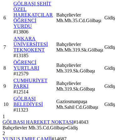
GÖLBAŞI ŞEHİT
ÖZEL
HAREKATÇILAR
Bahçelievler
6
Gidiş
ÖĞRENCİ
Mh.Mh.35.Cd.Gölbaşı
YURDU
#
13806
ANKARA
ÜNİVERSİTESİ
Bahçelievler
7
Gidiş
TEKNOKENT
Mh.Mh.319.Sk.Gölbaşı
#
13185
ÖĞRENCİ
Bahçelievler
8
YURTLARI
Gidiş
Mh.319.Sk.Gölbaşı
#
12579
CUMHURİYET
Bahçelievler
9
PARKI
Gidiş
Mh.319.Sk.Gölbaşı
#
12514
GÖLBAŞI
Gaziosmanpaşa
10
BELEDİYESİ
Gidiş
Mh.Sahil Cd.Gölbaşı
#
11323
1
GÖLBAŞI HAREKET NOKTASI
#
14043
Bahçelievler Mh.35.Cd.Gölbaşı
•
Gidiş
2
YUNUS EMRE CAMİİ
#
14687