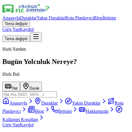
Anasayfa
Duraklar
Yakın Duraklar
Rota Planlayıcı
Blog
İletişim
Tema değiştir
Giriş Yap
Kaydol
Tema değiştir
Hızlı Yardım
Bugün Yolculuk Nereye?
Hızlı Bul
Hat
Durak
Anasayfa
Duraklar
Yakın Duraklar
Rota
Planlayıcı
Blog
İletişim
Hakkımızda
Kullanım Koşulları
Giriş Yap
Kaydol