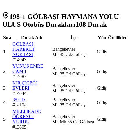
198-1 GÖLBAŞI-HAYMANA YOLU-
ULUS Otobüs Durakları
108
Durak
Sıra
Durak Adı
İlçe
Yön
Özellikler
GÖLBAŞI
HAREKET
Bahçelievler
1
Gidiş
NOKTASI
Mh.35.Cd.Gölbaşı
#
14043
YUNUS EMRE
Bahçelievler
2
CAMİİ
Gidiş
Mh.35.Cd.Gölbaşı
#
14687
KIR ÇİÇEĞİ
Bahçelievler
3
EVLERİ
Gidiş
Mh.35.Cd.Gölbaşı
#
14044
35.CD.
Bahçelievler
4
Gidiş
#
14194
Mh.35.Cd.Gölbaşı
MİLLİ İRADE
ÖĞRENCİ
Bahçelievler
5
Gidiş
YURDU
Mh.Mh.35.Cd.Gölbaşı
#
13805