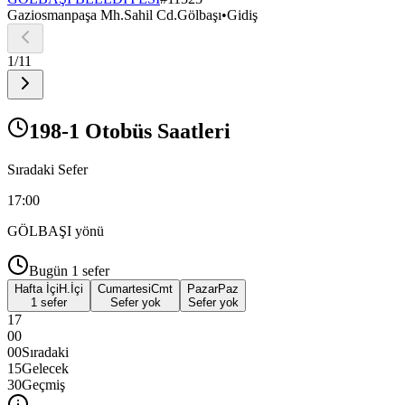
Gaziosmanpaşa Mh.Sahil Cd.Gölbaşı
•
Gidiş
1
/
11
198-1 Otobüs Saatleri
Sıradaki Sefer
17:00
GÖLBAŞI
yönü
Bugün
1
sefer
Hafta İçi
H.İçi
Cumartesi
Cmt
Pazar
Paz
1 sefer
Sefer yok
Sefer yok
17
00
00
Sıradaki
15
Gelecek
30
Geçmiş