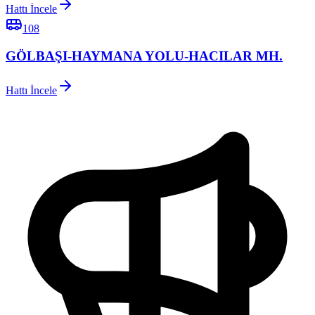
Hattı İncele
108
GÖLBAŞI-HAYMANA YOLU-HACILAR MH.
Hattı İncele