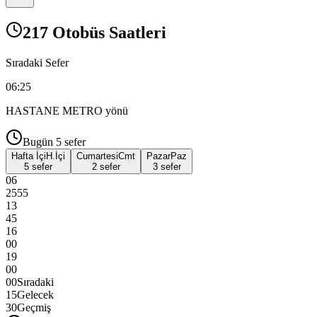
217 Otobüs Saatleri
Sıradaki Sefer
06:25
HASTANE METRO
yönü
Bugün
5
sefer
Hafta İçi
H.İçi
Cumartesi
Cmt
Pazar
Paz
5 sefer
2 sefer
3 sefer
06
25
55
13
45
16
00
19
00
00
Sıradaki
15
Gelecek
30
Geçmiş