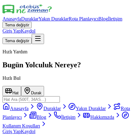
Anasayfa
Duraklar
Yakın Duraklar
Rota Planlayıcı
Blog
İletişim
Tema değiştir
Giriş Yap
Kaydol
Tema değiştir
Hızlı Yardım
Bugün Yolculuk Nereye?
Hızlı Bul
Hat
Durak
Anasayfa
Duraklar
Yakın Duraklar
Rota
Planlayıcı
Blog
İletişim
Hakkımızda
Kullanım Koşulları
Giriş Yap
Kaydol