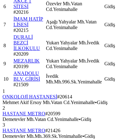
AKÇE 1
Özevler Mh.Vatan
6
SİTESİ
Gidiş
Cd.Yenimahalle
#
20216
İMAM HATİP
Aşağı Yahyalar Mh.Vatan
7
LİSESİ
Gidiş
Cd.Yenimahalle
#
20215
DURALİ
BEZCİ
Yukarı Yahyalar Mh.İvedik
8
Gidiş
İLKOKULU
Cd.Yenimahalle
#
20209
MEZARLIK
Yukarı Yahyalar Mh.İvedik
9
Gidiş
#
20199
Cd.Yenimahalle
ANADOLU
İvedik
10
BLV. GİRİŞİ
Gidiş
Mh.Mh.996.Sk.Yenimahalle
#
21509
1
ONKOLOJİ HASTANESİ
#
20614
Mehmet Akif Ersoy Mh.Vatan Cd.Yenimahalle
•
Gidiş
2
HASTANE METRO
#
20599
Demetevler Mh.Vatan Cd.Yenimahalle
•
Gidiş
3
HASTANE METRO
#
21426
Demetevler Mh.Mh.369.Sk.Yenimahalle
•
Gidiş