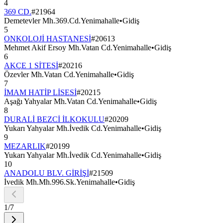
4
369 CD.
#
21964
Demetevler Mh.369.Cd.Yenimahalle
•
Gidiş
5
ONKOLOJİ HASTANESİ
#
20613
Mehmet Akif Ersoy Mh.Vatan Cd.Yenimahalle
•
Gidiş
6
AKÇE 1 SİTESİ
#
20216
Özevler Mh.Vatan Cd.Yenimahalle
•
Gidiş
7
İMAM HATİP LİSESİ
#
20215
Aşağı Yahyalar Mh.Vatan Cd.Yenimahalle
•
Gidiş
8
DURALİ BEZCİ İLKOKULU
#
20209
Yukarı Yahyalar Mh.İvedik Cd.Yenimahalle
•
Gidiş
9
MEZARLIK
#
20199
Yukarı Yahyalar Mh.İvedik Cd.Yenimahalle
•
Gidiş
10
ANADOLU BLV. GİRİŞİ
#
21509
İvedik Mh.Mh.996.Sk.Yenimahalle
•
Gidiş
1
/
7