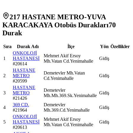
217 HASTANE METRO-YUVA
KARACAKAYA Otobüs Durakları
70
Durak
Sıra
Durak Adı
İlçe
Yön
Özellikler
ONKOLOJİ
Mehmet Akif Ersoy
1
HASTANESİ
Gidiş
Mh.Vatan Cd.Yenimahalle
#
20614
HASTANE
Demetevler Mh.Vatan
2
METRO
Gidiş
Cd.Yenimahalle
#
20599
HASTANE
Demetevler
3
METRO
Gidiş
Mh.Mh.369.Sk.Yenimahalle
#
21426
369 CD.
Demetevler
4
Gidiş
#
21964
Mh.369.Cd.Yenimahalle
ONKOLOJİ
Mehmet Akif Ersoy
5
HASTANESİ
Gidiş
Mh.Vatan Cd.Yenimahalle
#
20613