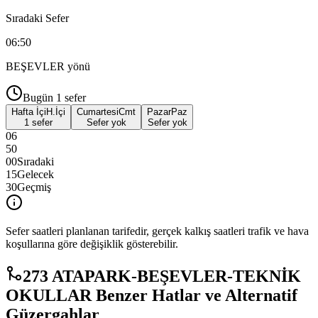
Sıradaki Sefer
06:50
BEŞEVLER
yönü
Bugün
1
sefer
Hafta İçi
H.İçi
Cumartesi
Cmt
Pazar
Paz
1 sefer
Sefer yok
Sefer yok
06
50
00
Sıradaki
15
Gelecek
30
Geçmiş
Sefer saatleri planlanan tarifedir, gerçek kalkış saatleri trafik ve hava
koşullarına göre değişiklik gösterebilir.
273 ATAPARK-BEŞEVLER-TEKNİK
OKULLAR Benzer Hatlar ve Alternatif
Güzergahlar