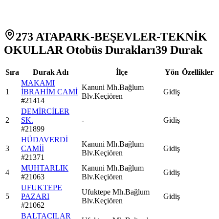
273 ATAPARK-BEŞEVLER-TEKNİK
OKULLAR Otobüs Durakları
39
Durak
Sıra
Durak Adı
İlçe
Yön
Özellikler
MAKAMI
Kanuni Mh.Bağlum
1
İBRAHİM CAMİ
Gidiş
Blv.Keçiören
#
21414
DEMİRCİLER
2
SK.
-
Gidiş
#
21899
HÜDAVERDİ
Kanuni Mh.Bağlum
3
CAMİİ
Gidiş
Blv.Keçiören
#
21371
MUHTARLIK
Kanuni Mh.Bağlum
4
Gidiş
#
21063
Blv.Keçiören
UFUKTEPE
Ufuktepe Mh.Bağlum
5
PAZARI
Gidiş
Blv.Keçiören
#
21062
BALTACILAR