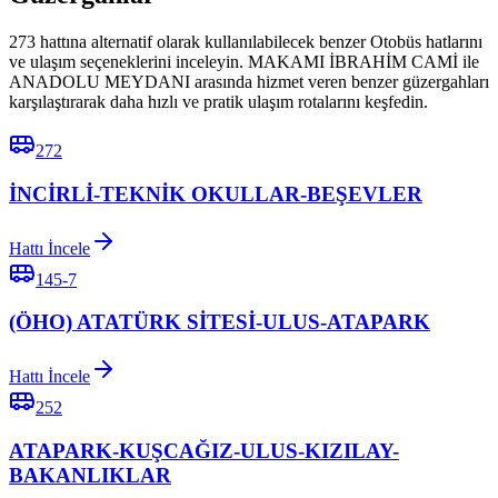
273 hattına alternatif olarak kullanılabilecek benzer Otobüs hatlarını
ve ulaşım seçeneklerini inceleyin. MAKAMI İBRAHİM CAMİ ile
ANADOLU MEYDANI arasında hizmet veren benzer güzergahları
karşılaştırarak daha hızlı ve pratik ulaşım rotalarını keşfedin.
272
İNCİRLİ-TEKNİK OKULLAR-BEŞEVLER
Hattı İncele
145-7
(ÖHO) ATATÜRK SİTESİ-ULUS-ATAPARK
Hattı İncele
252
ATAPARK-KUŞCAĞIZ-ULUS-KIZILAY-
BAKANLIKLAR