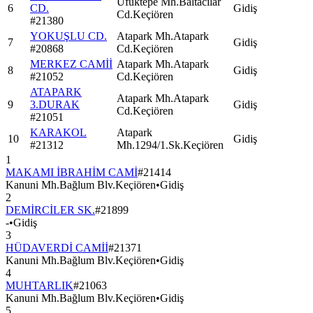
Ufuktepe Mh.Baltacılar
6
CD.
Gidiş
Cd.Keçiören
#
21380
YOKUŞLU CD.
Atapark Mh.Atapark
7
Gidiş
#
20868
Cd.Keçiören
MERKEZ CAMİİ
Atapark Mh.Atapark
8
Gidiş
#
21052
Cd.Keçiören
ATAPARK
Atapark Mh.Atapark
9
3.DURAK
Gidiş
Cd.Keçiören
#
21051
KARAKOL
Atapark
10
Gidiş
#
21312
Mh.1294/1.Sk.Keçiören
1
MAKAMI İBRAHİM CAMİ
#
21414
Kanuni Mh.Bağlum Blv.Keçiören
•
Gidiş
2
DEMİRCİLER SK.
#
21899
-
•
Gidiş
3
HÜDAVERDİ CAMİİ
#
21371
Kanuni Mh.Bağlum Blv.Keçiören
•
Gidiş
4
MUHTARLIK
#
21063
Kanuni Mh.Bağlum Blv.Keçiören
•
Gidiş
5