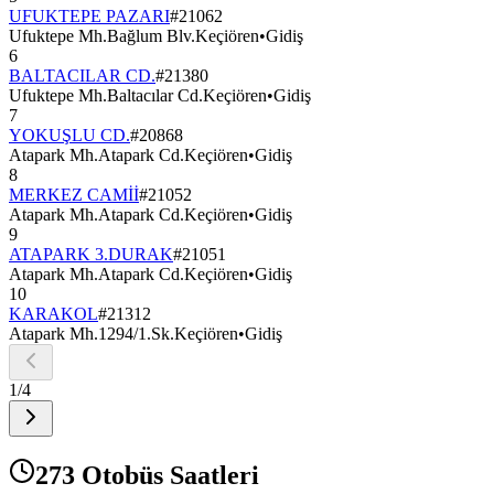
UFUKTEPE PAZARI
#
21062
Ufuktepe Mh.Bağlum Blv.Keçiören
•
Gidiş
6
BALTACILAR CD.
#
21380
Ufuktepe Mh.Baltacılar Cd.Keçiören
•
Gidiş
7
YOKUŞLU CD.
#
20868
Atapark Mh.Atapark Cd.Keçiören
•
Gidiş
8
MERKEZ CAMİİ
#
21052
Atapark Mh.Atapark Cd.Keçiören
•
Gidiş
9
ATAPARK 3.DURAK
#
21051
Atapark Mh.Atapark Cd.Keçiören
•
Gidiş
10
KARAKOL
#
21312
Atapark Mh.1294/1.Sk.Keçiören
•
Gidiş
1
/
4
273 Otobüs Saatleri