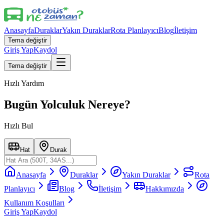
Anasayfa
Duraklar
Yakın Duraklar
Rota Planlayıcı
Blog
İletişim
Tema değiştir
Giriş Yap
Kaydol
Tema değiştir
Hızlı Yardım
Bugün Yolculuk Nereye?
Hızlı Bul
Hat
Durak
Anasayfa
Duraklar
Yakın Duraklar
Rota
Planlayıcı
Blog
İletişim
Hakkımızda
Kullanım Koşulları
Giriş Yap
Kaydol